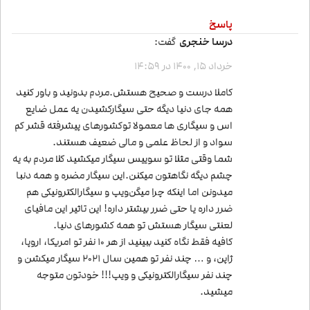
پاسخ
درسا خنجری
گفت:
خرداد 15, 1400 در 14:59
کاملا درست و صحیح هستش.مردم بدونید و باور کنید
همه جای دنیا دیگه حتی سیگارکشیدن یه عمل ضایع
اس و سیگاری ها معمولا تو‌کشورهای پیشرفته قشر کم
سواد و از لحاظ علمی و مالی ضعیف هستند.
شما وقتی مثلا تو سوییس سیگار میکشید کلا مردم به یه
چشم دیگه نگاهتون میکنن.این سیگار مضره و همه دنبا
میدونن اما اینکه چرا میگن‌ویپ و سیگارالکترونیکی هم
ضرر داره یا حتی ضرر بیشتر داره! این تاثیر این مافیای
لعنتی سیگار هستش تو همه کشورهای دنیا.
کافیه فقط نگاه کنید ببینید از هر ۱۰ نفر تو امریکا، اروپا،
ژاپن، و … چند نفر تو همین سال ۲۰۲۱ سیگار میکشن و
چند نفر سیگارالکترونیکی و ویپ!!! خودتون متوجه
میشید.