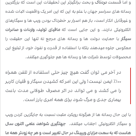
و اما قسمت
دردناک
و بحث برانگیزتر این تحقیقات این است که بزرگترین
رسانه های سراسر جهان با علم به این که این امر یک واقعیت اثبات شده
و غیرقابل انکار است، باز هم اصرار بر خطرناک بودن ویپ ها و سیگارهای
الکترونیکی دارند. و این جایی است که
مافیای تولید، واردات و صادرات
سیگار
با حمایت دولت ها و رسانه های مرجع نه تنها این حقیقت را
معکوس جلوه میدهند بلکه با استفاده از قدرت و نفوذ خود از تبلیغ این
محصولات توسط شرکت ها و رسانه ها هم جلوگیری میکنند.
در آخر می توان گفت هیچ چیز حتی استفاده از تلفن همراه
100٪ ایمن نیست! ولی این امر که کشیدن سیگار و قلیان کاربر
را می کشد و می تواند در اثر مصرف طولانی مدت باعث
بیماری جدی و مرگ شود برای همه امری بارز است.
با این حال رسانه ها از هرگونه رویکرد مثبت نسبت به جایگزین کردن ویپ
و سیگار الکترونیکی اجتناب میکنند.
جهتگیری شواهد علمی اکنون سال
هاست که به سمت مزایای ویپینگ در حال تغییر است و هر چه زودتر همه ما