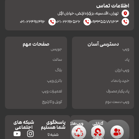
اطلاعات تماس
تهران، اقدسیه، بزرکراه ارتش، خیابان ازگل
۰۲۱-۲۲۴۹۷۴۹۶
۰۲۱-۲۲۱۹۶۵۲۶
۰۹۳۳۵۵۷۷۷۲۳
دسترسی آسان
صفحات مهم
ویپ
جویس
پاد
سالت
ویپ ارزان
بلاگ
خرید پادماد
باتری ویپ
پاد یکبار مصرف
تعمیرات ویپ
ویپ دست دوم
کویل و کارتریج
پاسخگوی
شبکه های
گارانتی
ویپ‌های
شما هستیم
اجتماعی
و
کارکرده
شنبه تا
اصالت