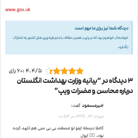
www.gov.uk
دیدگاه شما نیز برای ما مهم است
خوشحال خواهیم بود که در پایین همین مقاله، با ما و بقیه ویپر های کشور به اشتراک
بگذارید.
4.4/5 :60 رای
3 دیدگاه در “
بیانیه وزارت بهداشت انگلستان
درباره محاسن و مضرات ویپ
”
امیرمسعود
گفت:
مرداد 13, 1399 در 00:54
کاملا درسته اینو تو مستند بی بی سی هم تایید کرده
بود. 👌🏻 ایول