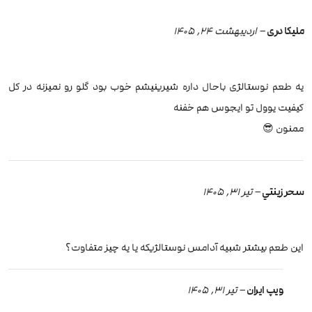
ملیکا دری
–
اردیبهشت 24, 1405
یه طعم نوستالژی باحال داره شیرینیشم خوب بود گلو رو نمیزنه در کل
کیفیت یوول تو ایجوس هم خفنه
ممنون 😎
سحر زينتي
–
تیر 31, 1405
این طعم بیشتر شبیه آدامس نوستالژیکه یا یه چیز متفاوت؟
ویپ ایران
–
تیر 31, 1405