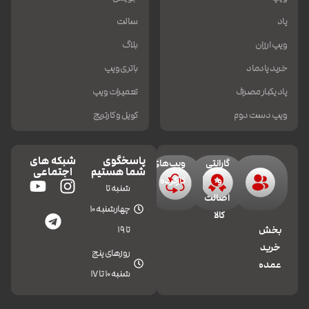
پاد
سالت
ویپ ارزان
بلاگ
خرید پادماد
باتری ویپ
پاد یکبار مصرف
تعمیرات ویپ
ویپ دست دوم
کویل و کارتریج
پاسخگوی
شبکه های
گارانتی
ویپ‌های
شما هستیم
اجتماعی
و
کارکرده
شنبه تا
اصالت
چهارشنبه 10
کالا
تا 19
بخش
خرید
روزهای پنج
عمده
شنبه 10 تا 17