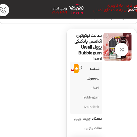
رد کردن به ناوبری
ویپ ایران
منو
رد کردن به محتوای اصلی
VAPE IRAN
خانه
/
جویس ویپ
/
سالت نیکوتین
سالت نیکوتین
آدامس بادکنکی
یوول Uwell
بزرگنمایی تصویر
Bubblegum
10ml
4
شناسه
5.0
نظر
محصول:
Uwell
Bubblegum
10ml saltnic
,
دسته:
جویس ویپ
سالت نیکوتین