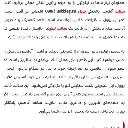
همزمان نیاز شما به نیکوتین را به حرفه‌ای‌ترین شکل ممکن برطرف کند،
سالت
آدامس بادکنکی
یوول
Uwell Bubblegum
انتخابی بی‌رقیب است.
کمپانی یوول با ظرافت خاصی توانسته است طعم کلاسیک و محبوب
آدامس‌های بادکنکی را در قالب یک
سالت نیکوتین
بازسازی کند؛ طعمی که
نه تنها تکراری نمی‌شود، بلکه با هر پاف، نشاط و تازگی را به همراه می‌آورد.
به محض اولین کام، انفجاری از شیرینی دلپذیر و آشنای آدامس بادکنکی را
حس خواهید کرد. این طعم یادآور همان آدامس‌های نوستالژیکی است که
عطر میوه‌ای ملایمی در پس‌زمینه خود دارند. در هنگام بازدم، رایحه‌ی
شیرین و فانتزی در دهان باقی می‌ماند، اما به دلیل فرمولاسیون دقیق
یوول، این شیرینی باعث سنگینی گلو یا دل‌زدگی نمی‌شود. این سالت فاقد
سرمای یخی است و تمرکز کامل آن بر روی طعم آدامس بادکنکی است. اگر
به طعم‌های شیرین و فانتزی علاقه دارید،
سالت آدامس بادکنکی
یوول
تجربه‌ای است که لبخند را بر لبان شما می‌آورد.