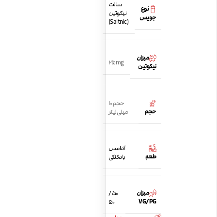
سالت
نوع
نیکوتین
جویس
(Saltnic)
میزان
25mg
نیکوتین
حجم 10
حجم
میلی لیتر
آدامس
طعم
بادکنکی
میزان
50 /
VG/PG
50