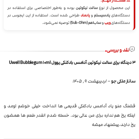
⚠️ هشــدار مهــم:
این محصول از نوع
سالت نیکوتین
بوده و به‌طور اختصاصی برای استفاده در
دستگاه‌های
پادسیستم
و
پادماد
طراحی شده است. استفاده از این ایجوس در
دستگاه‌های
ویپ
و
ساب‌اهم (Sub-Ohm)
توصیه نمی‌شود.
نقد و بررسی
3 دیدگاه برای
سالت نیکوتین آدامس بادکنکی یوول Uwell Bubblegum 10ml
ساناز ملکی جو
–
اردیبهشت 9, 1405
قشنگ منو یاد آدامس بادکنکی قدیمی ها انداخت خیلی خوشم اومد و
اینکه یخ هم نداره برای من عالی بود. خسته شدم انقدر طعم ها همشون
یخ دارند.پیشنهاد میشه