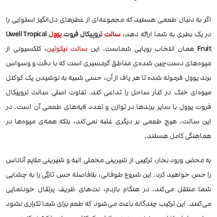
اگر به دنبال طعمی هستید که مجموعه‌ای از عطرهای دل‌انگیز استوایی را
در یک بطری به شما ارائه دهد،
سالت
تروپیکال فروت
یوول
Uwell Tropical
Fruit
همان انتخاب رویایی شماست. این
سالت نیکوتین
، کلکسیونی از
میوه‌های دست‌چین شده‌ی مناطق گرمسیری است که با دقت و وسواس
برند یوول فرموله شده تا هر پاف از آن، حسی شبیه به نوشیدن یک کوکتل
میوه‌ای خنک در کنار ساحل را تداعی کند. تفاوت اصلی سالت تروپیکال
فروت یوول با سایر برندها در توازن و تعدد لایه‌های طعمی آن است. در
این سالت، هیچ طعمی بر دیگری غلبه نمی‌کند، بلکه همه‌ی میوه‌ها در
هماهنگی کامل هستند.
به محض ورود بخار، ترکیبی از شیرینی مخملی انبه و شیرینی ملایم آناناس
را حس خواهید کرد. این شروع طوفانی، بلافاصله حس تازگی را به چشایی
شما منتقل می‌کند. در هنگام بازدم، نت‌های ظریف‌ پرتقال خودنمایی
می‌کنند. این ترکیب چندگانه باعث می‌شود که طعم برای شما تکراری نشود