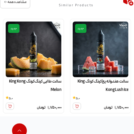
مشاهده همه
Similar Products
جدید
جدید
سالت هندوانه یخ کینگ کونگ King
سالت طالبی کینگ کونگ King Kong
Melon
Kong Lush Ice
5.0
5.0
1,750,000
تومان
1,750,000
تومان