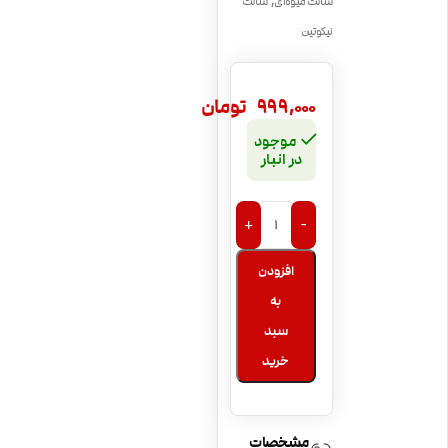
,
سالت میوه‌ای
سالت
نیکوتین
999,000
تومان
موجود
در انبار
+
-
افزودن
به
سبد
خرید
مشخصات