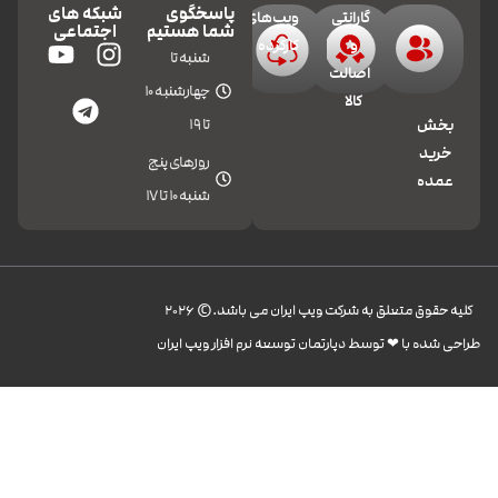
پاسخگوی
شبکه های
گارانتی
ویپ‌های
شما هستیم
اجتماعی
و
کارکرده
شنبه تا
اصالت
چهارشنبه 10
کالا
تا 19
بخش
خرید
روزهای پنج
عمده
شنبه 10 تا 17
کليه حقوق متعلق به شرکت ویپ ایران می باشد.© 2026
طراحی شده با ❤︎ توسط دپارتمان توسعه نرم افزار ویپ ایران