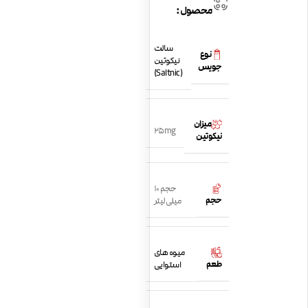
محصول:
سالت
نوع
نیکوتین
جویس
(Saltnic)
میزان
25mg
نیکوتین
حجم 10
حجم
میلی لیتر
میوه های
طعم
استوایی