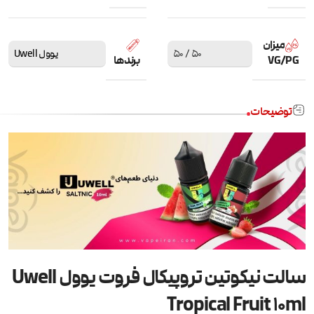
میزان
50 / 50
یوول Uwell
VG/PG
برندها
توضیحات
سالت نیکوتین تروپیکال فروت یوول Uwell
Tropical Fruit 10ml