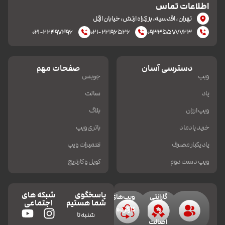
اطلاعات تماس
تهران، اقدسیه، بزرکراه ارتش، خیابان ازگل
۰۲۱-۲۲۴۹۷۴۹۶
۰۲۱-۲۲۱۹۶۵۲۶
۰۹۳۳۵۵۷۷۷۲۳
دسترسی آسان
صفحات مهم
ویپ
جویس
پاد
سالت
ویپ ارزان
بلاگ
خرید پادماد
باتری ویپ
پاد یکبار مصرف
تعمیرات ویپ
ویپ دست دوم
کویل و کارتریج
پاسخگوی
شبکه های
گارانتی
ویپ‌های
شما هستیم
اجتماعی
و
کارکرده
شنبه تا
اصالت