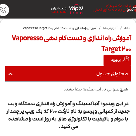
رد کردن به ناوبری
ویپ ایران
منو
رد کردن به محتوای اصلی
VAPE IRAN
خانه
/
آموزش ها
/
آموزش راه اندازی و تست کام دهی Vaporesso Target 200
آموزش راه اندازی و تست کام دهی Vaporesso
Target 200
< 1
دقیقه
محتوای جدول
هیچ عنوانی در این صفحه پیدا نشد.
در این ویدیو؛ آنباکسینگ و آموزش راه اندازی دستگاه ویپ
جدید از کمپانی وپرسو به نام تارگت 200 که یک ویپ پرچمدار
با دوام و باکیفیت با تکنولوژی های به روز است را مشاهده
می کنید.