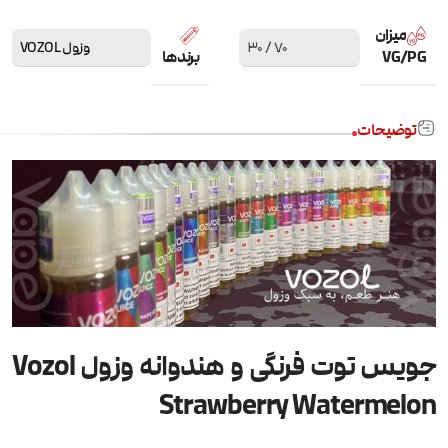
میزان
70 / 30
وزول VOZOL
VG/PG
برندها
توضیحات
جویس توت فرنگی و هندوانه وزول Vozol
Strawberry Watermelon