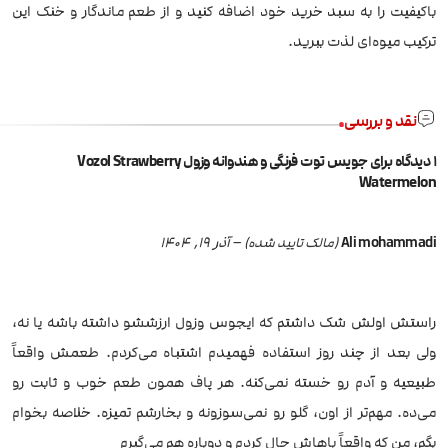
باکیفیت را به سبد خرید خود اضافه کنید و از طعم ماندگار و خنک این
ترکیب میوه‌ای لذت ببرید.
نقد و بررسی
1 دیدگاه برای
جویس توت فرنگی و هندوانه وزول Vozol Strawberry
Watermelon
Ali mohammadi
–
آذر 19, 1404
(مالک تایید شده)
راستش اولش شک داشتم که ایجوس وزول ارزششو داشته باشه یا نه،
ولی بعد از چند روز استفاده فهمیدم اشتباه می‌کردم. طعمش واقعاً
طبیعیه و آدم رو خسته نمی‌کنه. هر پاف همون طعم خوب و ثابت رو
می‌ده. مهم‌تر از اون، گلو رو نمی‌سوزونه و بخارشم تمیزه. خلاصه بخوام
بگم، من که واقعاً باهاش حال کردم و دوباره هم می‌گیرم