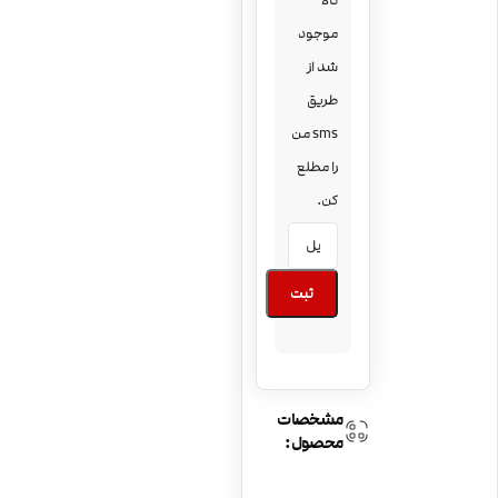
کالا
موجود
شد از
طریق
sms من
را مطلع
کن.
ثبت
مشخصات
محصول: