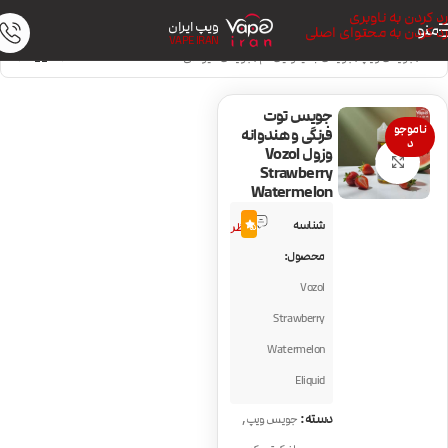
رد کردن به ناوبری
ویپ ایران
منو
رد کردن به محتوای اصلی
VAPE IRAN
خانه
/
جویس ویپ
/
جویس با نیکوتین کم
/
جویس میوه‌ای
جویس توت
ناموجو
فرنگی و هندوانه
د
وزول Vozol
بزرگنمایی تصویر
Strawberry
Watermelon
1
شناسه
5.0
نظر
محصول:
Vozol
Strawberry
Watermelon
Eliquid
,
دسته:
جویس ویپ