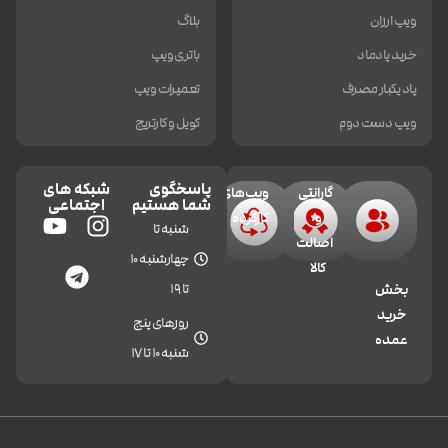
ویپ ارزان
بلاگ
خرید پادماد
باتری ویپ
پاد یکبار مصرف
تعمیرات ویپ
ویپ دست دوم
کویل و کارتریج
پاسخگوی
شبکه های
گارانتی
ویپ‌های
شما هستیم
اجتماعی
و
کارکرده
شنبه تا
اصالت
چهارشنبه 10
کالا
تا 19
بخش
خرید
روزهای پنج
عمده
شنبه 10 تا 17