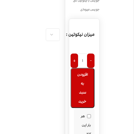
,
جویس با نیکوتین کم
جویس میوه‌ای
میزان نیکوتین
+
-
افزودن
به
سبد
خرید
هر
بار این