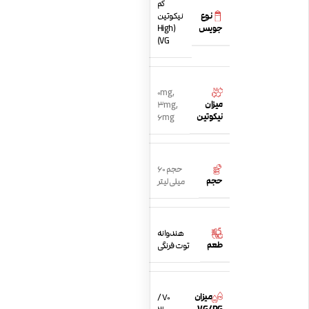
کم
نوع
نیکوتین
جویس
(High
VG)
0mg
,
میزان
3mg
,
نیکوتین
6mg
حجم 60
حجم
میلی لیتر
هندوانه
طعم
توت فرنگی
میزان
70 /