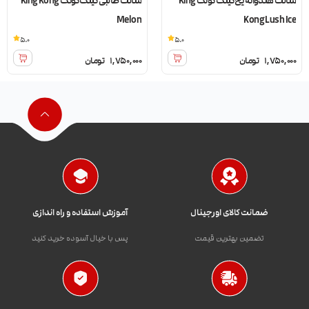
سالت هندوانه یخ کینگ کونگ King
سالت طالبی کینگ کونگ King Kong
Melon
Kong Lush Ice
5.0
5.0
1,750,000
تومان
1,750,000
تومان
ضمانت کالای اورجینال
آموزش استفاده و راه اندازی
تضمین بهترین قیمت
پس با خیال آسوده خرید کنید