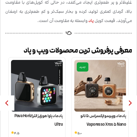
غلیظ‌تر و پر طعم‌تری ایجاد می‌کنند، در حالی که کویل‌های با مقاومت
بالا، گرمای کمتری تولید کرده و بخار سبک‌تر و کم طعم‌تری به ارمغان
می‌آورند. قیمت کویل
پاد
وابسته به مقاومت آن است.
معرفی پرفروش ترین محصولات ویپ و پاد
جدید
پادماد ویپرسو ایکسراس 5 نانو
پادماد پاوا هورایز الترا Pava Horiz
Ultra
Vaporesso Xros 5 Nano
4.5
5.0