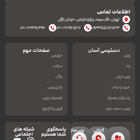
اطلاعات تماس
تهران، اقدسیه، بزرکراه ارتش، خیابان ازگل
۰۲۱-۲۲۴۹۷۴۹۶
۰۲۱-۲۲۱۹۶۵۲۶
۰۹۳۳۵۵۷۷۷۲۳
دسترسی آسان
صفحات مهم
ویپ
جویس
پاد
سالت
ویپ ارزان
بلاگ
خرید پادماد
باتری ویپ
پاد یکبار مصرف
تعمیرات ویپ
ویپ دست دوم
کویل و کارتریج
پاسخگوی
شبکه های
گارانتی
ویپ‌های
شما هستیم
اجتماعی
و
کارکرده