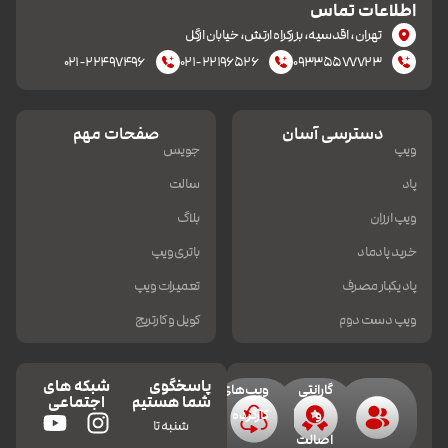
اطلاعات تماس
تهران، اقدسیه، بزرکراه ارتش، خیابان ازگل
۰۲۱-۲۲۴۹۷۴۹۶
۰۲۱-۲۲۱۹۶۵۲۶
۰۹۳۳۵۵۷۷۷۲۳
دسترسی آسان
صفحات مهم
ویپ
جویس
پاد
سالت
ویپ ارزان
بلاگ
خرید پادماد
باتری ویپ
پاد یکبار مصرف
تعمیرات ویپ
ویپ دست دوم
کویل و کارتریج
پاسخگوی
شبکه های
گارانتی
ویپ‌های
شما هستیم
اجتماعی
و
کارکرده
شنبه تا
اصالت