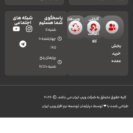
پاسخگوی
شبکه های
گارانتی
ویپ‌های
شما هستیم
اجتماعی
و
کارکرده
شنبه تا
اصالت
چهارشنبه 10
کالا
بخش
تا 19
خرید
روزهای پنج
عمده
شنبه 10 تا 17
کليه حقوق متعلق به شرکت ویپ ایران می باشد.© 2026
طراحی شده با ❤︎ توسط دپارتمان توسعه نرم افزار ویپ ایران