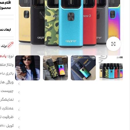
اقلام همر
محصول
ابعاد دس
بزرگنمایی تصویر
برند
نوع:
پادم
ولتاژ متغ
باتری داخلی 1000 می
ویژگی ها
چیپست : pire Chip
نمایشگر: 
عملکرد ک
ظرفیت تانک: 3 م
کویل : Aspire Breeze2 0.6 ohm | Aspire Breeze 1.0 ohm | Aspire Breeze 1.2 ohm