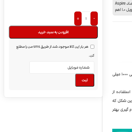
ماد Aspire
1. اهم
+
-
افزودن به سبد خرید
هر بار این کالا موجود شد از طریق sms من را مطلع
کن.
)، کوچک و خوش دست همراه با باتری داخلی 1000 میلی
ثبت
 استفاده از
ه فایر است ، به این شکل که
م گیری بهتر