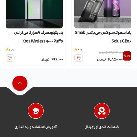
پاد اسموک سولاس جی باکس Smok
پاد یکبارمصرف 9 هزار کامی کراس
Kros Wireless 9000 Puffs
Solus G Box
4.9
4.9
3,499,000
تومان
%19
2,850,000
تومان
999,000
تومان
ضمانت کالای اورجینال
آموزش استفاده و راه اندازی