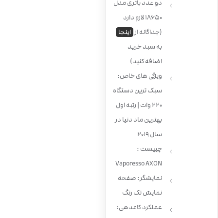
دو عدد باتری مدل
18650 لازم دارد
(جداگانه از
اینجا
به سبد خرید
اضافه کنید)
ویژگی های خاص:
سبک ترین دستگاه
220 وات | رتبه اول
بهترین ماد دنیا در
سال 2019
چیپست :
Vaporesso AXON
نمایشگر: صفحه
نمایش تک رنگ
عملکرد کامدهی: