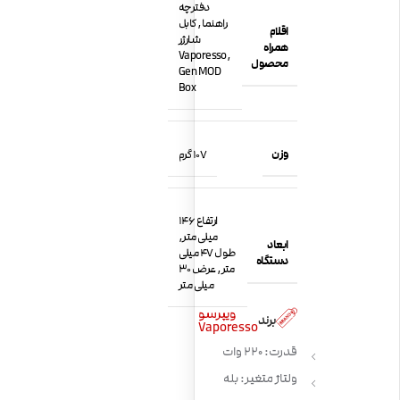
دفترچه
راهنما, کابل
اقلام
شارژر
همراه
,Vaporesso
محصول
Gen MOD
Box
وزن
107 گرم
ارتفاع 146
میلی متر,
ابعاد
طول 47 میلی
دستگاه
متر, عرض 30
میلی متر
ویپرسو
برند
Vaporesso
قدرت: 220 وات
ولتاژ متغیر: بله