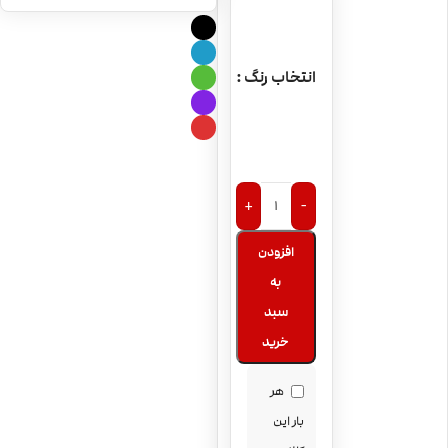
باتری ویپ
RTA
سامسونگ 18650 |
2200 میلی آمپر
ویپ وپرسو جن
انتخاب رنگ
Vaporesso Gen
Kit
+
-
افزودن
به
سبد
خرید
هر
بار این