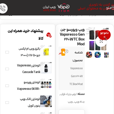
رد کردن به ناوبری
ویپ ایران
منو
رد کردن به محتوای اصلی
VAPE IRAN
خانه
/
دستگاه ویپ | Vape Kit
/
ویپ و پاد ارزان
ویپ وپورسو جن
پیشنهاد خرید همراه این
ناموجو
Vaporesso Gen
د
کالا
220W TC Box
بزرگنمایی تصویر
Mod
باتری ویپ ام ایکس
3
شناسه
5.0
نظر
جو 18650 | 3000
محصول:
میلی آمپر
اتومایزر Vaporesso
Vaporesso
Cascade Tank
Gen 220W
اتومایزر وپرسو
TC Box Mod
Vaporesso SKRR-
,
دسته:
ویپ و پاد ارزان
S Tank
اتومایزر تانک ویپ
,
بدنه ویپ
ویپ
بدون کویل
Joyetech Riftcore