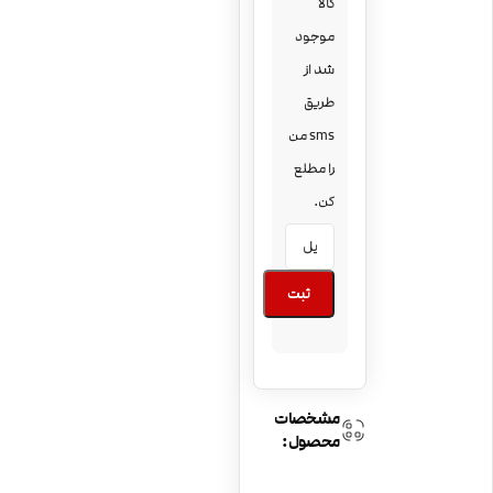
کالا
موجود
شد از
طریق
sms من
را مطلع
کن.
ثبت
مشخصات
محصول: