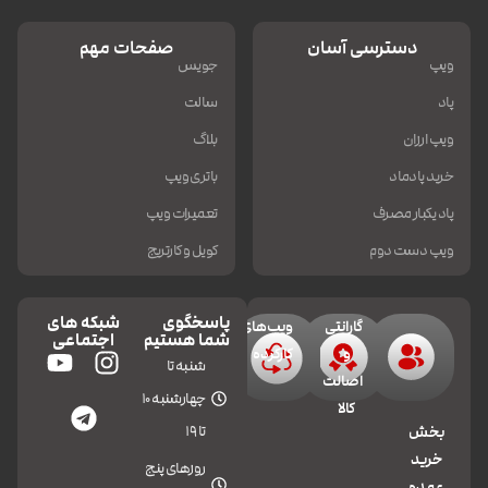
دسترسی آسان
صفحات مهم
ویپ
جویس
پاد
سالت
ویپ ارزان
بلاگ
خرید پادماد
باتری ویپ
پاد یکبار مصرف
تعمیرات ویپ
ویپ دست دوم
کویل و کارتریج
پاسخگوی
شبکه های
گارانتی
ویپ‌های
شما هستیم
اجتماعی
و
کارکرده
شنبه تا
اصالت
چهارشنبه 10
کالا
تا 19
بخش
خرید
روزهای پنج
عمده