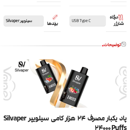
درگاه
USB Type C
سیلویپر Silvaper
شارژر
برندها
توضیحات
پاد یکبار مصرف 24 هزار کامی سیلویپر Silvaper
24000 Puffs