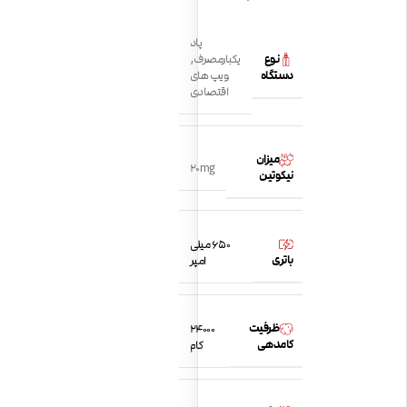
پاد
نوع
یکبارمصرف
,
دستگاه
ویپ های
اقتصادی
میزان
20mg
نیکوتین
650 میلی
باتری
امپر
ظرفیت
24000
کامدهی
کام