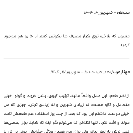
سبحان
–
شهریور 4, 1404
ممنون كه بلاخره توي يكبار مصرف ها نيكوتين كمتر از ٥٠ رو هم موجود
كرديد
مهناز عرب
–
شهریور 17, 1404
(مالک تایید شده)
از نظر طعم، این مدل واقعاً عالیه. ترکیب کیوی، پشن فروت و گواوا خیلی
متعادل و تازه هست، نه زیادی شیرین و نه زیادی ترش. چیزی که من
خیلی دوست داشتم این بود که بعد از چند روز استفاده هم طعمش ثابت
موند و افت نکرد. تنها نکته‌ای که می‌تونم بگم اینه که شاید برای بعضی‌ها
کمی ترش به نظر بیاد، ولی برای من همین ویژگی جذابش بود. در کل با