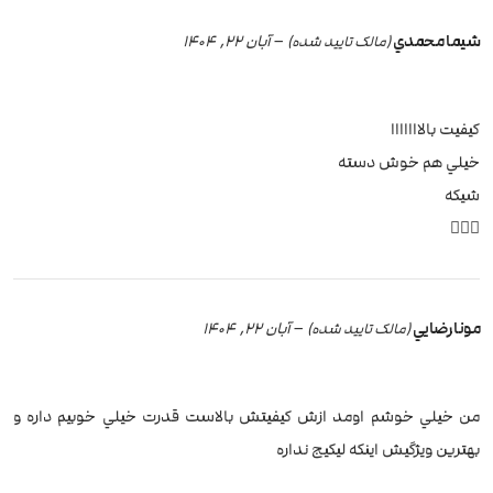
شيما محمدي
–
آبان 22, 1404
(مالک تایید شده)
كيفيت بالااااااا
خيلي هم خوش دسته
شيكه
✋🏼😍
مونا رضايي
–
آبان 22, 1404
(مالک تایید شده)
من خيلي خوشم اومد ازش كيفيتش بالاست قدرت خيلي خوبيم داره و
بهترين ويژگيش اينكه ليكيج نداره