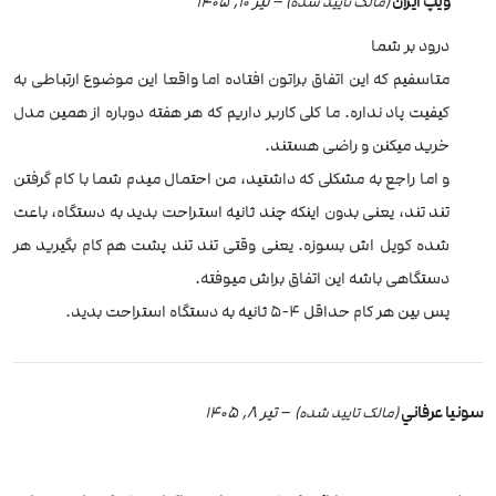
ویپ ایران
–
تیر 10, 1405
(مالک تایید شده)
درود بر شما
متاسفیم که این اتفاق براتون افتاده اما واقعا این موضوع ارتباطی به
کیفیت پاد نداره. ما کلی کاربر داریم که هر هفته دوباره از همین مدل
خرید میکنن و راضی هستند.
و اما راجع به مشکلی که داشتید، من احتمال میدم شما با کام گرفتن
تند تند، یعنی بدون اینکه چند ثانیه استراحت بدید به دستگاه، باعث
شده کویل اش بسوزه. یعنی وقتی تند تند پشت هم کام بگیرید هر
دستگاهی باشه این اتفاق براش میوفته.
پس بین هر کام حداقل 4-5 ثانیه به دستگاه استراحت بدید.
سونيا عرفاني
–
تیر 8, 1405
(مالک تایید شده)