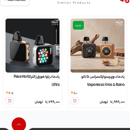
Similar Products
جدید
پادماد ویپرسو ایکسراس 5 نانو
پادماد پاوا هورایز الترا Pava Horiz
Ultra
Vaporesso Xros 5 Nano
4.5
5.0
7,899,000
تومان
7,699,000
تومان