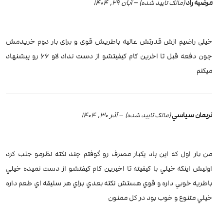
مرضیه راد
–
آبان 29, 1404
(مالک تایید شده)
خیلی راضیم ازش قدرتش عالیه باطریش قوی و برای بار دوم خریدمش
چون دفعه قبل تا اخرین کام کیفیتشو از دست نداد لاو ۶۶ رو پیشنهاد
میکنم
نريمان سياسي
–
آذر 30, 1404
(مالک تایید شده)
من بار اول كه اين پاد يكبار مصرف رو گوفتم چند نكته نظرمو جلب كرد
اوليش اينكه خيلي با كيفيته تا اخيرين كام كيفتشو از دست نميده خيلي
باطريه خوبي داره و قوي هستش نكته بعدي براي هر سليقه اي طعم داره
خيلي متنوع و خوب بود در كل ممنون