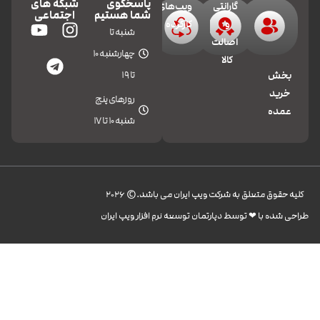
پاسخگوی
شبکه های
گارانتی
ویپ‌های
شما هستیم
اجتماعی
و
کارکرده
شنبه تا
اصالت
چهارشنبه 10
کالا
تا 19
بخش
خرید
روزهای پنج
عمده
شنبه 10 تا 17
کليه حقوق متعلق به شرکت ویپ ایران می باشد.© 2026
طراحی شده با ❤︎ توسط دپارتمان توسعه نرم افزار ویپ ایران