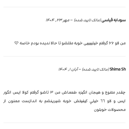
سودابه قیاسی
–
مهر 23, 1404
(مالک تایید شده)
من لاو ۶۶ گرفتم خیلییییی خوبه مثلشو تا حالا ندیده بودم خاصه 🩷
Shima Sh
–
آبان 1, 1404
(مالک تایید شده)
چقدر متنوع و هيجان انگيزه طعماش من ٣ تاشو گرفتم كولا ايس انگور
ايس و لاو ٦٦ خيلي كيفيتش خوبه شيرينشم به اندازست ممنون از
محصولات خوبتون