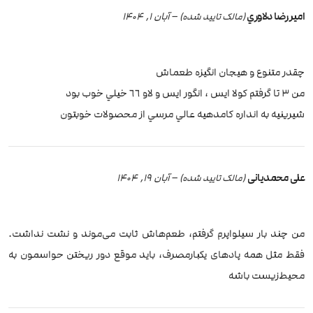
امير رضا دلاوري
–
آبان 1, 1404
(مالک تایید شده)
چقدر متنوع و هيجان انگيزه طعماش
من ٣ تا گرفتم كولا ايس ، انگور ايس و لاو ٦٦ خيلي خوب بود
شيرينيه به انداره كامدهيه عالي مرسي از محصولات خوبتون
علی محمدیانی
–
آبان 19, 1404
(مالک تایید شده)
من چند بار سیلواپرم گرفتم، طعم‌هاش ثابت می‌موند و نشت نداشت.
فقط مثل همه پادهای یکبارمصرف، باید موقع دور ریختن حواسمون به
محیط‌زیست باشه