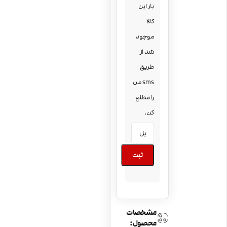
بار این
کالا
موجود
شد از
طریق
sms من
را مطلع
کن.
ثبت
مشخصات
محصول: