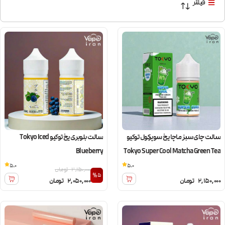
فیلتر
سالت چای سبز ماچا یخ سوپرکول توکیو
سالت بلوبری یخ توکیو Tokyo Iced
Blueberry
Tokyo Super Cool Matcha Green Tea
Ice
5.0
5.0
2,150,000
تومان
%5
2,150,000
تومان
2,050,000
تومان