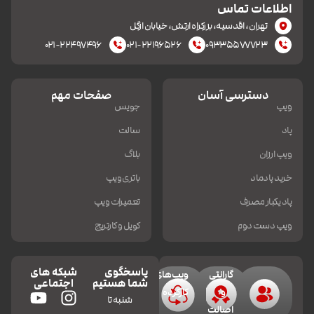
اطلاعات تماس
تهران، اقدسیه، بزرکراه ارتش، خیابان ازگل
۰۲۱-۲۲۴۹۷۴۹۶
۰۲۱-۲۲۱۹۶۵۲۶
۰۹۳۳۵۵۷۷۷۲۳
دسترسی آسان
صفحات مهم
ویپ
جویس
پاد
سالت
ویپ ارزان
بلاگ
خرید پادماد
باتری ویپ
پاد یکبار مصرف
تعمیرات ویپ
ویپ دست دوم
کویل و کارتریج
پاسخگوی
شبکه های
گارانتی
ویپ‌های
شما هستیم
اجتماعی
و
کارکرده
شنبه تا
اصالت