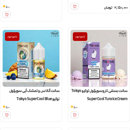
5.0
2,150,000
تومان
ناموجود
ناموجود
سالت بستنی تارو سوپرکول توکیو Tokyo
سالت آناناس و تمشک آبی سوپرکول
Super Cool Tura Ice Cream
توکیو Tokyo Super Cool Blue
Pineapple
5.0
5.0