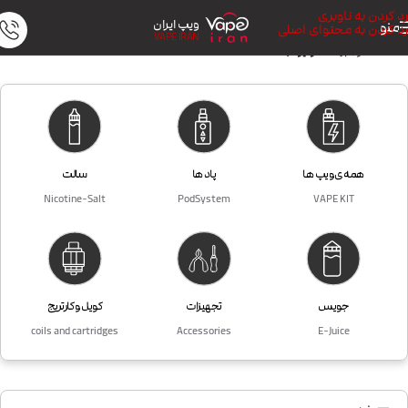
رد کردن به ناوبری
ویپ ایران
منو
رد کردن به محتوای اصلی
VAPE IRAN
خانه
/
محصول برندها
/
توکیو Tokyo
همه ی ویپ ها
پاد ها
سالت
Nicotine-Salt
PodSystem
VAPE KIT
جویس
تجهیزات
کویل و کارتریج
coils and cartridges
Accessories
E-Juice