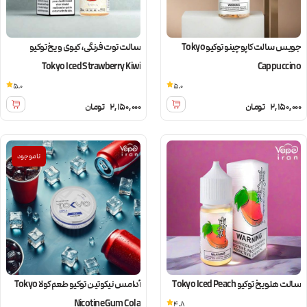
جویس سالت کاپوچینو توکیو Tokyo
سالت توت فرنگی، کیوی و یخ توکیو
Tokyo Iced Strawberry Kiwi
Cappuccino
5.0
5.0
2,150,000
تومان
2,150,000
تومان
ناموجود
سالت هلو یخ توکیو Tokyo Iced Peach
آدامس نیکوتین توکیو طعم‌ کولا Tokyo
Nicotine Gum Cola
4.8