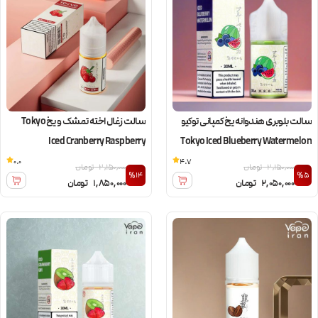
سالت بلوبری هندوانه یخ کمپانی توکیو
سالت زغال اخته تمشک و یخ Tokyo
Iced Cranberry Raspberry
Tokyo Iced Blueberry Watermelon
0.0
4.7
2,150,000
تومان
2,150,000
تومان
%14
%5
2,050,000
تومان
1,850,000
تومان