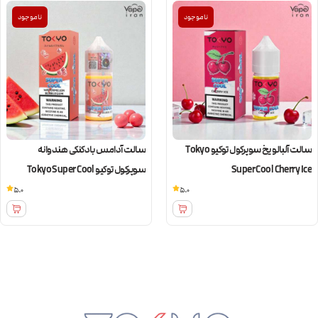
ناموجود
ناموجود
سالت آلبالو یخ سوپرکول توکیو Tokyo
سالت آدامس بادکنکی هندوانه
Super Cool Cherry Ice
سوپرکول توکیو Tokyo Super Cool
Watermelon Bubblegum
5.0
5.0