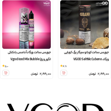
جویس سالت کوبانو سیگار برگ کوبایی
جویس سالت ویگاد آدامس بادکنکی
ویگاد VGOD SaltNic Cubano
انگور و یخ Vgod Iced Mix Bubble
Grapes
5.0
4.9
2,199,000
تومان
2,199,000
تومان