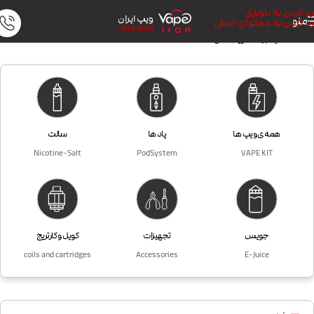
رد کردن به ناوبری
ویپ ایران
منو
رد کردن به محتوای اصلی
VAPE IRAN
خانه
/
محصول برندها
/
ویگاد Vgod
همه ی ویپ ها
پاد ها
سالت
Nicotine-Salt
PodSystem
VAPE KIT
جویس
تجهیزات
کویل و کارتریج
coils and cartridges
Accessories
E-Juice