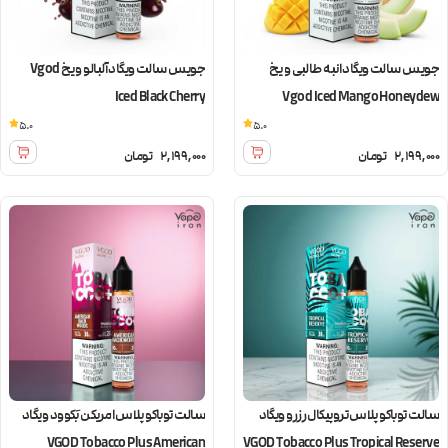
جویس سالت ویگاد انبه طالبی و یخ
جویس سالت ویگاد آلبالو و یخ Vgod
Iced Black Cherry
Vgod Iced Mango Honeydew
5.0
5.0
2,199,000
تومان
2,199,000
تومان
سالت توباکو پلاس تروپیکال رزرو ویگاد
سالت توباکو پلاس امریکن بَکوود ویگاد
VGOD Tobacco Plus American
VGOD Tobacco Plus Tropical Reserve