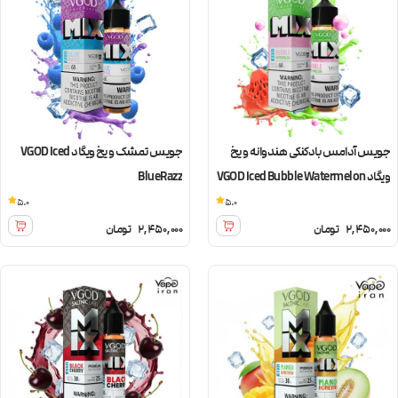
جویس آدامس بادکنکی هندوانه و یخ
جویس تمشک و یخ ویگاد VGOD Iced
ویگاد VGOD Iced Bubble Watermelon
BlueRazz
5.0
5.0
2,450,000
تومان
2,450,000
تومان