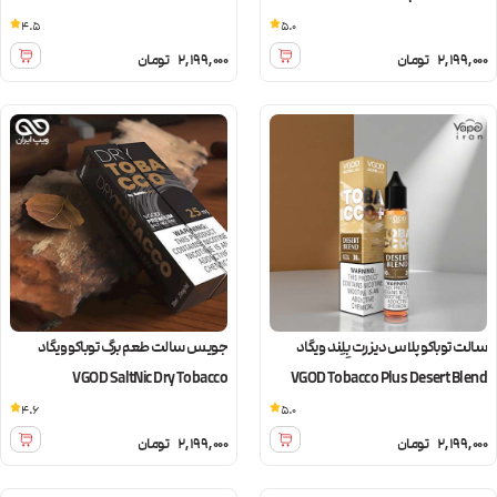
Backwoods
4.5
5.0
2,199,000
تومان
2,199,000
تومان
سالت توباکو پلاس دیزرت بِلِند ویگاد
جویس سالت طعم برگ توباکو ویگاد
VGOD SaltNic Dry Tobacco
VGOD Tobacco Plus Desert Blend
4.6
5.0
2,199,000
تومان
2,199,000
تومان