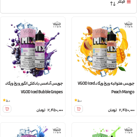
فیلتر
جویس هلو انبه و یخ ویگاد VGOD Iced
جویس آدامس بادکنکی انگور و یخ ویگاد
VGOD Iced Bubble Grapes
Peach Mango
5.0
5.0
2,450,000
تومان
2,450,000
تومان