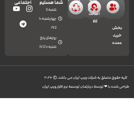
شما هستیم
اجتماعی
و
کارکرده
شنبه تا
اصالت
چهارشنبه 10
کالا
تا 19
بخش
خرید
روزهای پنج
عمده
شنبه 10 تا 17
کليه حقوق متعلق به شرکت ویپ ایران می باشد.© 2026
طراحی شده با ❤︎ توسط دپارتمان توسعه نرم افزار ویپ ایران