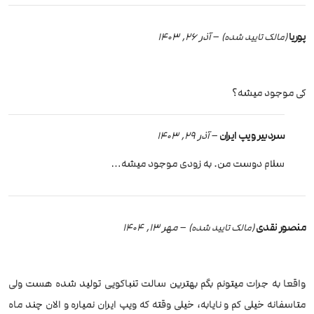
پوریا
–
آذر 26, 1403
(مالک تایید شده)
کی موجود میشه؟
سردبیر ویپ ایران
–
آذر 29, 1403
سلام دوست من. به زودی موجود میشه…
منصور نقدی
–
مهر 13, 1404
(مالک تایید شده)
واقعا به جرات میتونم بگم بهترین سالت تنباکویی تولید شده هست ولی
متاسفانه خیلی کم و نایابه، خیلی وقته که ویپ ایران نمیاره و الان چند ماه