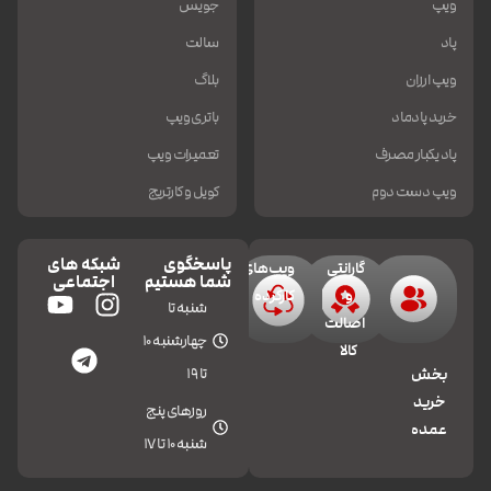
ویپ
جویس
پاد
سالت
ویپ ارزان
بلاگ
خرید پادماد
باتری ویپ
پاد یکبار مصرف
تعمیرات ویپ
ویپ دست دوم
کویل و کارتریج
پاسخگوی
شبکه های
گارانتی
ویپ‌های
شما هستیم
اجتماعی
و
کارکرده
شنبه تا
اصالت
چهارشنبه 10
کالا
تا 19
بخش
خرید
روزهای پنج
عمده
شنبه 10 تا 17