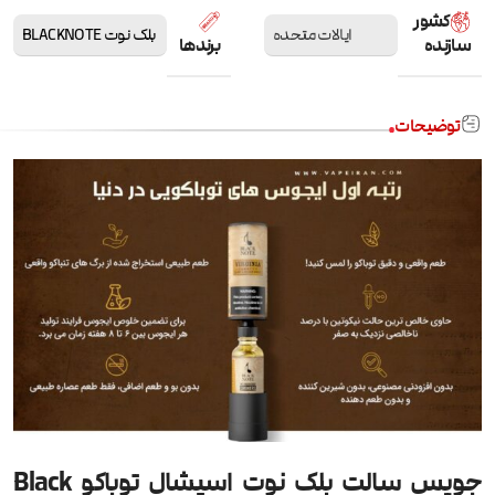
کشور
ایالات متحده
بلک نوت BLACKNOTE
سازنده
برندها
توضیحات
جویس سالت بلک نوت اسپشال توباکو Black