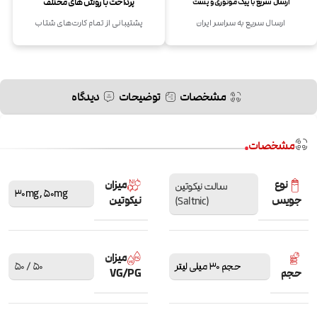
پرداخت با روش های مختلف
ارسال سریع با پیک موتوری و پست
ارسال سریع به سراسر ایران
پشتیبانی از تمام کارت‌های شتاب
مشخصات
توضیحات
دیدگاه
مشخصات
نوع
میزان
سالت نیکوتین
30mg
,
50mg
جویس
نیکوتین
(Saltnic)
میزان
حجم 30 میلی لیتر
50 / 50
حجم
VG/PG