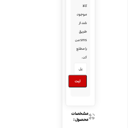
کالا
موجود
شد از
طریق
sms من
را مطلع
کن.
ثبت
مشخصات
محصول: