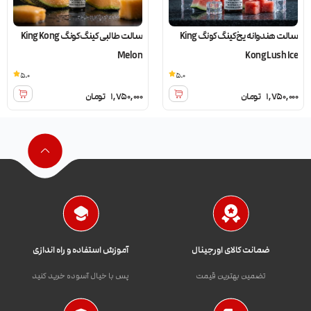
سالت هندوانه یخ کینگ کونگ King
سالت طالبی کینگ کونگ King Kong
Melon
Kong Lush Ice
5.0
5.0
1,750,000
تومان
1,750,000
تومان
ضمانت کالای اورجینال
آموزش استفاده و راه اندازی
تضمین بهترین قیمت
پس با خیال آسوده خرید کنید