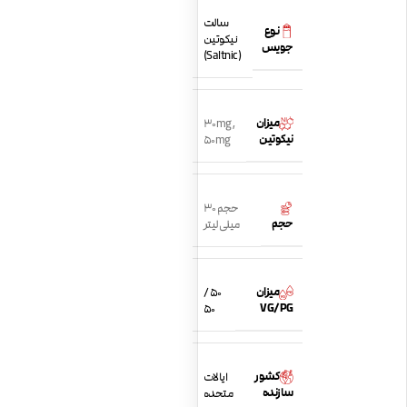
سالت
نوع
نیکوتین
جویس
(Saltnic)
میزان
30mg
,
نیکوتین
50mg
حجم 30
حجم
میلی لیتر
میزان
50 /
VG/PG
50
کشور
ایالات
سازنده
متحده