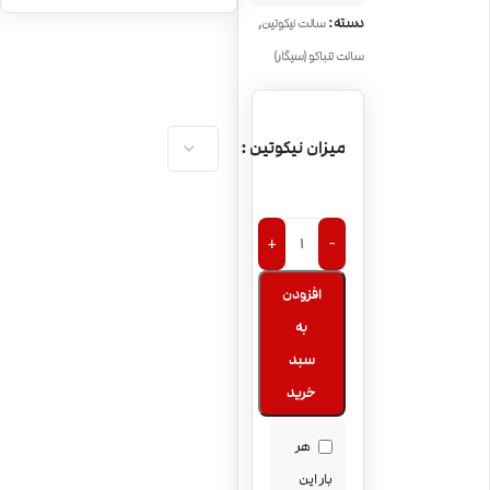
جویس سالت بلک
,
Note Cavendish
دسته:
سالت نیکوتین
نوت برلی توباکو
سالت تنباکو (سیگار)
ایتالیایی Black
جویس سالت بلک
Note Burley
نوت توباکو ویرجینیا
Black Note
میزان نیکوتین
جویس سالت بلک
Virginia
نوت توباکو و نعنا
خنک Black Note
Menthol Tobacco
+
-
افزودن
به
سبد
خرید
هر
بار این