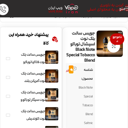
رد کردن به ناوبری
ویپ ایران
منو
رد کردن به محتوای اصلی
VAPE IRAN
خانه
/
جویس ویپ
/
سالت نیکوتین
/
سالت تنباکو (سیگار)
جویس سالت
پیشنهاد خرید همراه این
ناموجو
بلک نوت
د
کالا
اسپشال توباکو
بزرگنمایی تصویر
Black Note
Special Tobacco
جویس سالت بلک
Blend
نوت لاتاکیا توباکو
4
دودی Black Note
شناسه
5.0
نظر
جویس سالت بلک
Latakia
محصول:
نوت آمریکن بلند
Black Note
Black Note
جویس سالت بلک
American Blend
Special
نوت سیگار توباکو و
Tobacco
سیگار Black Note
جویس سالت بلک
Blend
Cigar
نوت کاوندیش
Saltnic
توباکو معطر Black