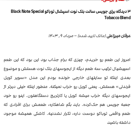
3 دیدگاه برای
جویس سالت بلک نوت اسپشال توباکو Black Note Special
Tobacco Blend
عرفان میرزاعلی
–
مرداد 9, 1403
(مالک تایید شده)
امروز این طعم‌ رو خریدم، چیزی که برام جذاب بود این بود که این طعم
اسپیشیال ترکیب سه طعم دیگه از ایجوسهای بلک نوت هستش و موضوع
بعدی اینکه تو سایتهای خارجی خونده بودم این مدل «سوپر کویل
فرندلی» هستش. یعنی کویل رو خراب نمیکنه. منطور اینکه خیلی دیرتر اژ
ایجوسهای دیگه خراب میشه کویل یا کارتریج دستگاهتون. اینو رو خود
جعبه جویس هم حک‌کرده. باید بگم شاهکاره، طعمش برای افرادی که
طعم واقعی توباکو دوست داره، تکرار نشدنیه. کاشکی همیشه موجود
داشته باشید