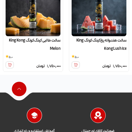
سالت هندوانه یخ کینگ کونگ King
سالت طالبی کینگ کونگ King Kong
Melon
Kong Lush Ice
5.0
5.0
1,750,000
تومان
1,750,000
تومان
ضمانت کالای اورجینال
آموزش استفاده و راه اندازی