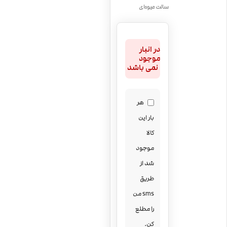
سالت میوه‌ای
در انبار
موجود
نمی باشد
هر
بار این
کالا
موجود
شد از
طریق
sms من
را مطلع
کن.