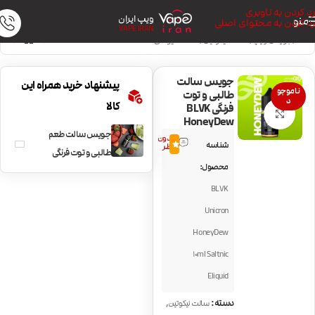
رد کردن به ناوبری
ویپ ایران
منو
رد کردن به محتوای اصلی
VAPE IRAN
خانه
/
جویس ویپ
/
سالت نیکوتین
/
سالت میوه‌ای
جویس سالت
پیشنهاد خرید همراه این
ناموجو
طالبی و توت
د
کالا
فرنگی BLVK
بزرگنمایی تصویر
HoneyDew
جویس سالت طعم
بدون
شناسه
0.0
نظر
طالبی و توت فرنگی
محصول:
BLVK HoneyDew
BLVK
Unicron
HoneyDew
10ml Saltnic
Eliquid
,
دسته:
سالت نیکوتین