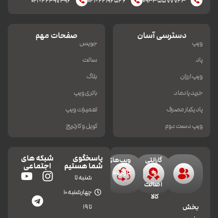
۰۲۱-۲۲۴۹۷۴۹۶
۰۲۱-۲۲۱۹۶۵۲۶
۰۹۳۳۵۵۷۷۷۲۳
دسترسی آسان
صفحات مهم
ویپ
جویس
پاد
سالت
ویپ ارزان
بلاگ
خرید پادماد
باتری ویپ
پاد یکبار مصرف
تعمیرات ویپ
ویپ دست دوم
کویل و کارتریج
پاسخگوی
شبکه های
گارانتی
ویپ‌های
شما هستیم
اجتماعی
و
کارکرده
شنبه تا
اصالت
چهارشنبه 10
کالا
تا 19
بخش