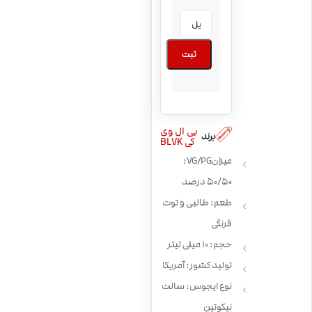
ثبت
بی ال وی
برند
کی BLVK
میزان VG/PG:
50/50 درصد
طعم: طالبی و توت
فرنگی
حجم: 10 میلی لیتر
تولید کشور: آمریکا
نوع ایجوس: سالت
نیکوتین