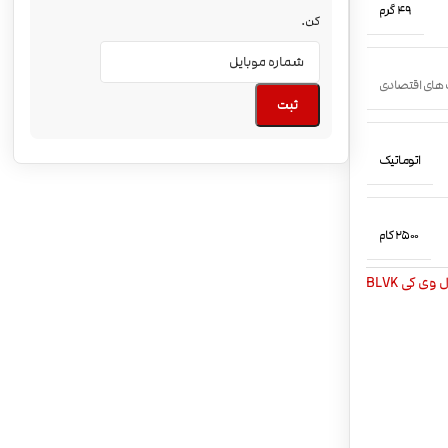
49 گرم
کن.
 های اقتصادی
ثبت
اتوماتیک
2500 کام
وی کی BLVK