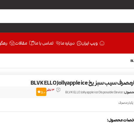
ویپ ایران
درباره ما
تماس با ما
مقالات
رهگی
ف سیب سبز یخ BLVK ELLO Jollyapple ice
3 نظر
حصول:
BLVK ELLO Jollyapple ice Disposable Device
5.0
 یکبار مصرف
صات محصول: