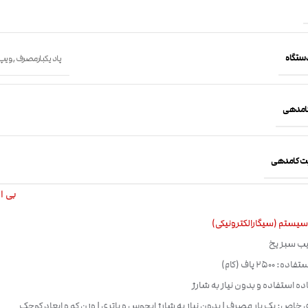
دستگاه
پاد یکبارمصرف
,
ویپ
کامدهی
ت کامدهی
بی ال 
یستم (سیگارالکترونیکی)
ب سبز یخ
2500 پاف (کام)
اده استفاده و بدون نیاز به شارژ
 خاص: یک بار مصرف | بدون نیاز به شارژ ایجوس و باتری | وزن کم و ابعاد کوچک