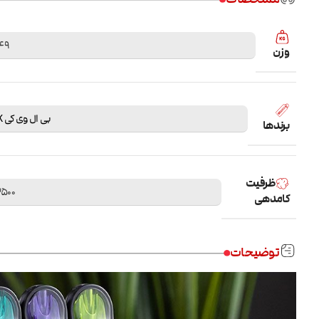
49 گر
وزن
بی ال وی کی BLVK
برندها
ظرفیت
2500 کا
کامدهی
توضیحات