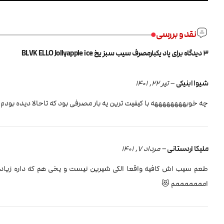
نقد و بررسی
3 دیدگاه برای
پاد یکبارمصرف سیب سبز یخ BLVK ELLO Jollyapple ice
شیوا ابنیکی
–
تیر 22, 1401
چه خوبههههههههه با کیفیت ترین یه بار مصرفی بود که تاحالا دیده بودم و حتی بیشتر از ۲۵۰۰ تا هم 
ملیکا اردستانی
–
مرداد 7, 1401
طعم سیب اش کافیه واقعا الکی شیرین نیست و یخی هم که داره زیاد 
امممممممم 😻