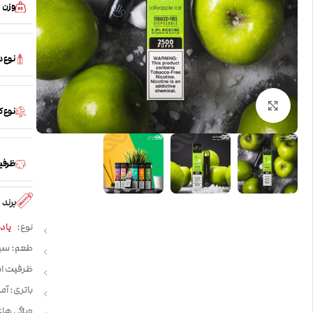
وزن
نوع 
بزرگنمایی تصویر
نوع 
ظرفی
برند
نوع:
پادس
طعم: سی
ظرفیت استفاده: 
باتری: آم
ویژگی های