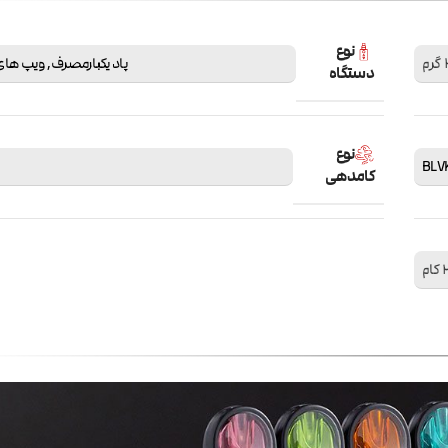
نوع
م
پاد یکبارمصرف
,
ویپ های
دستگاه
نوع
کامدهی
م