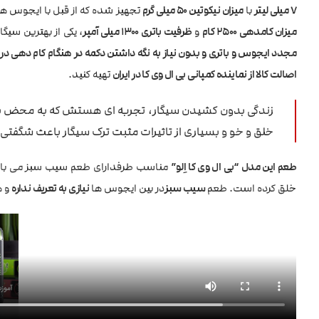
7 میلی لیتر
با
میزان نیکوتین 50 میلی گرم
تجهیز شده که از قبل با ایجوس های
میزان کامدهی 2500 کام
و
ظرفیت باتری 1300 میلی آمپر
، یکی از بهترین سیگ
مجدد ایجوس و باتری و بدون نیاز به نگه داشتن دکمه در هنگام کام دهی
اصالت کالا از نماینده کمپانی بی ال وی کا در ایران
تهیه کنید.
زندگی بدون کشیدن سیگار، تجربه ای هستش که به محض 
خلق و خو و بسیاری از تاثیرات مثبت ترک سیگار باعث شگفت
طعم این مدل “بی ال وی کا اِلو”
مناسب طرفدارای طعم سیب سبز می باشد ک
خلق کرده است. طعم
سیب سبز
در بین ایجوس ها
نیازی به تعریف نداره
و ه