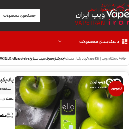
رد کردن به ناوبری
رد کردن به محتوای اصلی
ویپ ایران
VAPE IRAN
دسته‌بندی محصولات
خانه
/
دستگاه ویپ | Vape Kit
/
پاد یکبار مصرف
/
پاد یکبارمصرف سیب سبز یخ BLVK ELLO Jollyapple ice
پاد یکبارمصر
ناموجود
شناسه م
دسته:
پاد
مشخ