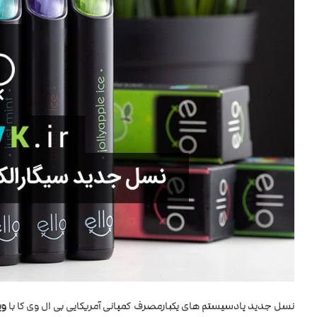
نسل جدید پادسیستم های یکبارمصرف کمپانی آمریکایی بی ال وی کا با
وی