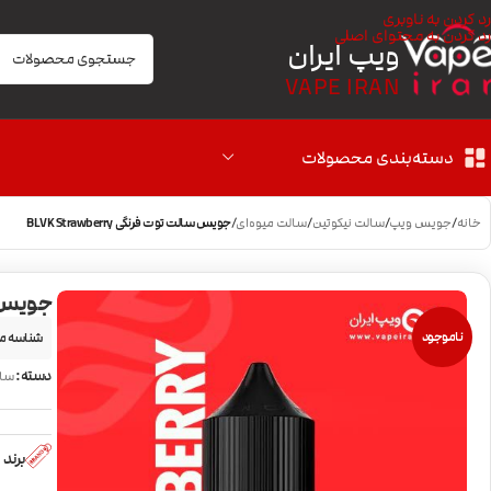
رد کردن به ناوبری
رد کردن به محتوای اصلی
ویپ ایران
VAPE IRAN
دسته‌بندی محصولات
خانه
/
جویس ویپ
/
سالت نیکوتین
/
سالت میوه‌ای
/
جویس سالت توت فرنگی BLVK Strawberry
جویس سالت 
ناموجود
شناسه م
دسته:
سال
برند