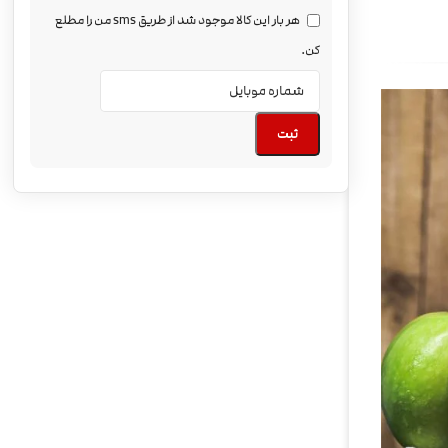
هر بار این کالا موجود شد از طریق sms من را مطلع
کن.
ثبت