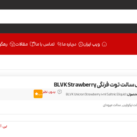
ویپ ایران
درباره ما
تماس با ما
مقالات
رهگی
توت فرنگی BLVK Strawberry
بدون نظر
حصول:
BLVK Unicron Strawberry 10ml Saltnic Eliquid
0.0
,
ت نیکوتین
سالت میوه‌ای
بی ال 