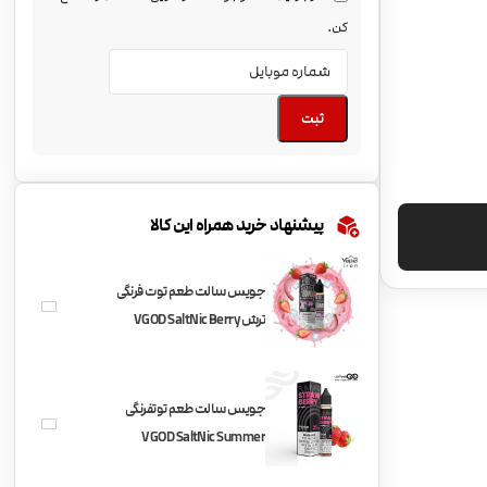
کن.
ثبت
پیشنهاد خرید همراه این کالا
جویس سالت طعم توت فرنگی
ترش VGOD SaltNic Berry
Bomb
جویس سالت طعم توتفرنگی
VGOD SaltNic Summer
Strawberry