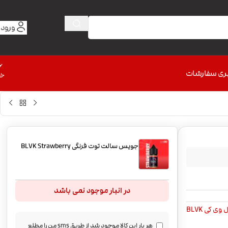
ورود 
6
ری سفارشات
خط
جویس سالت توت فرنگی BLVK Strawberry
در انبار موجود نمی باشد
وی کی BLVK
هر بار این کالا موجود شد از طریق sms من را مطلع