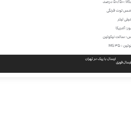
50/50 درصد
مس توت فرنگی
ر: آمریکا
س: سالت نیکوتین
ن : 35 MG
ارسال با پیک در تهران
رسال فوری