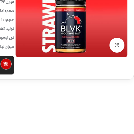
میزان VG/PG:
طعم: آدا
حجم: 10 میلی لیتر
تولید کشو
نوع ایجو
بزرگنمایی تصویر
میزان نیکوتی
ا