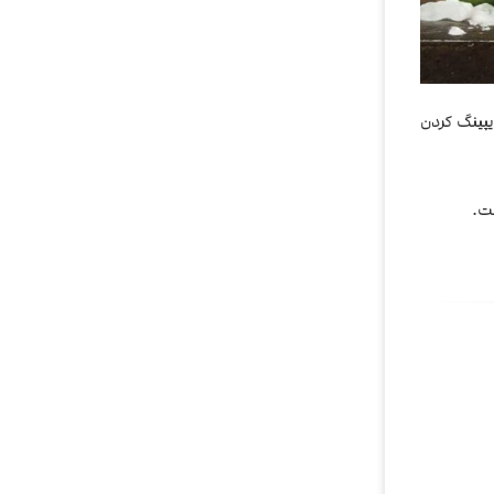
یپینگ کردن