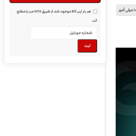
 آمپر
هر بار این کالا موجود شد از طریق sms من را مطلع
کن.
ثبت