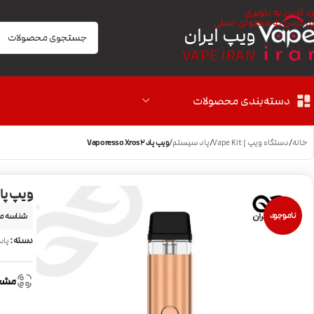
رد کردن به ناوبری
رد کردن به محتوای اصلی
ویپ ایران
VAPE IRAN
دسته‌بندی محصولات
خانه
/
دستگاه ویپ | Vape Kit
/
پاد سیستم
/
ویپ پاد Vaporesso Xros2
ویپ پاد resso Xros2
ناموجود
شناسه م
دسته:
پاد
مشخ