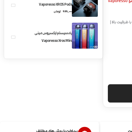
Vapor
Vaporesso XROS Pods
999,000
تومان
یلیش | باتری با ظرفیت بالا |
پادسیستم ایکسروس مینی
Vaporesso Xros Mini
ست
پرداخت با روش های مختلف