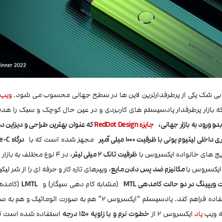
س بی شک یکی از پرطرفدارترین لاین ها در سطح جهانی محسوب می شود.
ویپ
 بازار پرطرفدار پادسیستم های کاربردی و در عین حال کوچک و سبک را هدف 
و ورود به بازار جهانی،
جایزه RedDot Design
ی داخلی لیتیوم یونی با ظرفیت 1000 میلی آمپر
مجهز شده است که با
درگاه USB Type-C
یج های خانواده ایکسروس با
ظرفیت تانک 2 میلی لیتر
، در 4 نوع مختلف به با
ه ایکسروس با
مکانیزم ضد پس دادن مایع
، ویپرهای تازه کار و حرفه ای را از شر لیک
ویپینگ در دو حالت کامدهی MTL
(مشابه کام دهی سیگار) و
LMTL
(کامدهی 
را برای هر کاربر با هر نوع استفاده فراهم کند. پادسیستم “ایکسروس 2” هم به صورت ا
ه ویپ
پاد
ایکسروس 2 از
خطوت نرم و با زاویه 150 درجه
استفاده شده است تا