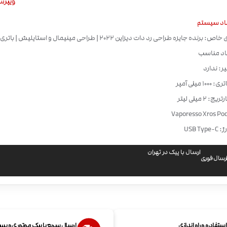
ویپرسو esso
اد سیستم
ویژگی های خاص: برنده جایزه طراحی رد دات دیزاین 2022 | طراحی مینیمال و استا
عاد مناسب
یر: ندارد
 میلی آمپر
 2 میلی لیتر
USB T
ارسال با پیک در تهران
رسال فوری
تفاده و راه اندازی
ارسال سریع با پیک موتوری و پ