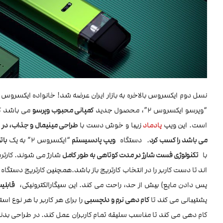
نسل دوم ایکسروس بالاخره به بازار ایران عرضه شد! خانواده ایکسرو
“وپرسو ایکسروس 2”، محصول جدید
کمپانی محبوب وپرسو
می باشد که
است. این ویپ
پادماد
زیبا و خوش دست با
طراحی مینیمال و جذاب، در بد
می باشد را کسب کرد
. دستگاه
ویپ پادسیستم
“ایکسروس 2” به یک
باتر
با
تکنولوژی فست شارژ در مدت کوتاهی به طور کامل
شارژ می شوند. کارتر
اند تا دست کاربر را در انتخاب کارتریج باز باشد.همچنین کارتریج دستگا
پس دادن مایع) بیش از حد، راحت می کند. این سیگارالکترونیکی،
قابلیت 
پشتیبانی می کند تا
کام دهی نرم و دلچسبی
کام دهی می کند تا مناسب سلیقه تمام کاربران عمل کند. در طراحی بدن