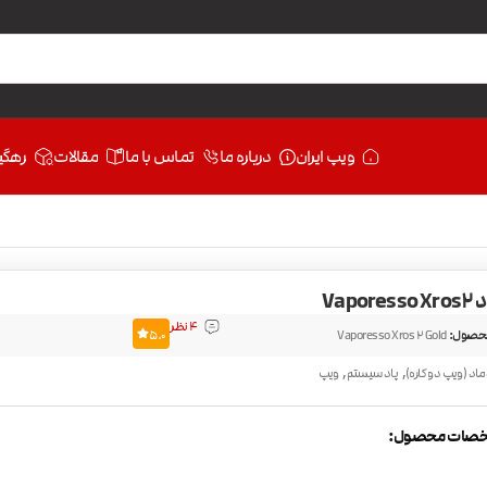
ویپ ایران
درباره ما
تماس با ما
مقالات
رهگی
Vapo
4 نظر
حصول:
Vaporesso Xros 2 Gold
5.0
,
,
ماد (ویپ دو کاره)
پاد سیستم
ویپ
صات محصول: