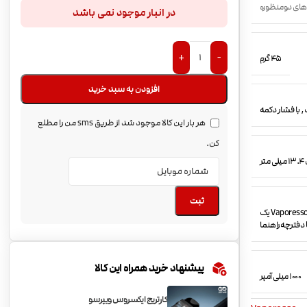
های دومنظوره
در انبار موجود نمی باشد
+
-
45 گرم
افزودن به سبد خرید
,
با فشار دکمه
هر بار این کالا موجود شد از طریق sms من را مطلع
کن.
ثبت
دستگاه ویپ پادماد Vaporesso Xros 2 یک عدد کارتریج Vaporesso Xros 0.8ohm Mesh Pod (2ml) یک
پیشنهاد خرید همراه این کالا
1000 میلی آمپر
کارتریج ایکسروس ویپرسو