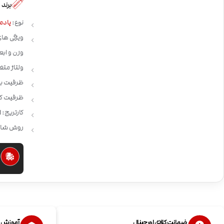
برند
نوع:
پادم
وزن و اب
ولتاژ متغ
ظرفیت باتری: 1000
ظرفیت کارتریج:
کارتریج: Vaporesso Xros Pod
روش شارژ: ype-C
ا
ضمانت کالای اورجینال
آموزش اس