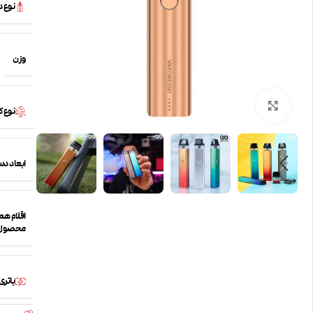
نوع 
وزن
بزرگنمایی تصویر
نوع 
ابعاد دس
اقلام همر
محصول
باتری