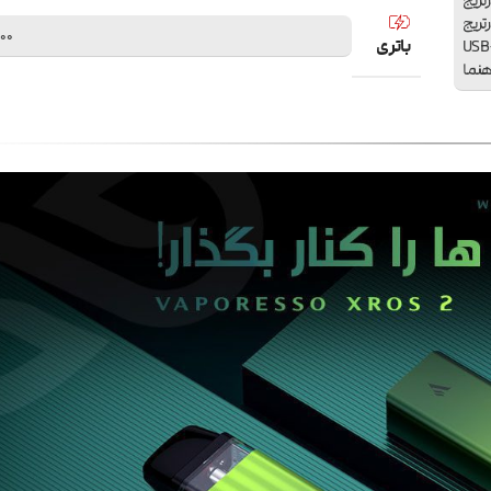
 یک عدد کارتریج
 یک عدد کارتریج
1000 میلی
باتری
ابل شارژ USB-Type C
هنما