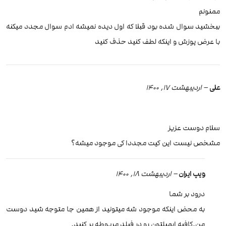
ممنونم
ببخشید سوال شده بود قبلا که اول دیده نمیشه ادم سوال مجدد میکنه
با عرض پوزش و اینکه لطف کنید حذف کنید
علی
–
اردیبهشت 17, 1400
سلام دوست عزیز
مشخص نیست این کیت مجددا کی موجود میشه؟
ویپ ایران
–
اردیبهشت 18, 1400
درود بر شما
به محض اینکه موجود شه میتونید از همین جا متوجه شید دوست
من.کافیه ایمیلتون رو در فیلد مربوطه پر کنید.