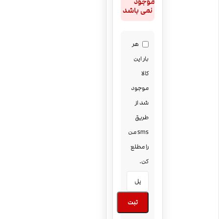
موجود
نمی باشد
هر
بار این
کالا
موجود
شد از
طریق
sms من
را مطلع
کن.
ثبت