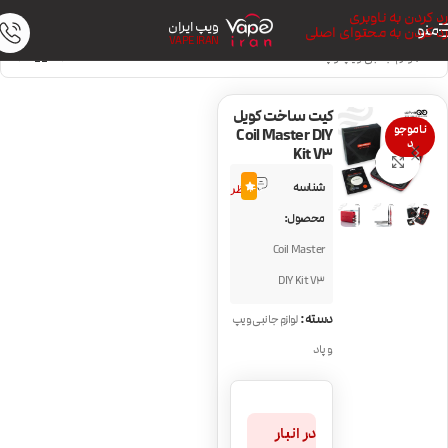
رد کردن به ناوبری
ویپ ایران
منو
رد کردن به محتوای اصلی
VAPE IRAN
خانه
/
لوازم جانبی ویپ و پاد
کیت ساخت کویل
ناموجو
Coil Master DIY
د
Kit V3
بزرگنمایی تصویر
6
شناسه
4.0
نظر
محصول:
Coil Master
DIY Kit V3
دسته:
لوازم جانبی ویپ
و پاد
در انبار