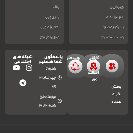
ویپ ارزان
بلاگ
خرید پادماد
باتری ویپ
پاد یکبار مصرف
تعمیرات ویپ
ویپ دست دوم
کویل و کارتریج
پاسخگوی
شبکه های
گارانتی
ویپ‌های
شما هستیم
اجتماعی
و
کارکرده
شنبه تا
اصالت
چهارشنبه 10
کالا
تا 19
بخش
خرید
روزهای پنج
عمده
شنبه 10 تا 17