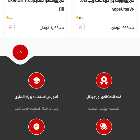
کارتریج اورسا وی دو لاست ویپ Lost
کارتریج اکسوا اکسلیم OXVA Xlim Top
Fill
vape Ursa V2
0.0
4.0
999,000
تومان
1,199,000
تومان
ضمانت کالای اورجینال
آموزش استفاده و راه اندازی
تضمین بهترین قیمت
پس با خیال آسوده خرید کنید