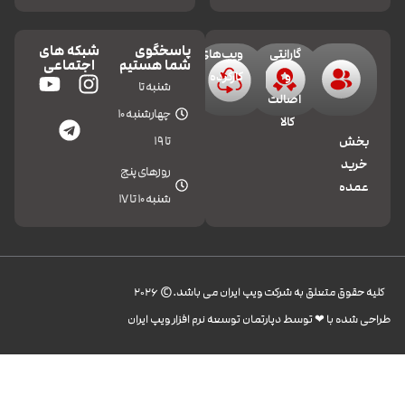
پاسخگوی
شبکه های
گارانتی
ویپ‌های
شما هستیم
اجتماعی
و
کارکرده
شنبه تا
اصالت
چهارشنبه 10
کالا
تا 19
بخش
خرید
روزهای پنج
عمده
شنبه 10 تا 17
کليه حقوق متعلق به شرکت ویپ ایران می باشد.© 2026
طراحی شده با ❤︎ توسط دپارتمان توسعه نرم افزار ویپ ایران