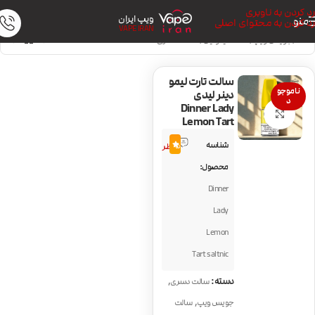
رد کردن به ناوبری
ویپ ایران
منو
رد کردن به محتوای اصلی
VAPE IRAN
خانه
/
جویس ویپ
/
سالت نیکوتین
/
سالت دسری
سالت تارت لیمو
ناموجو
دینر لیدی
د
Dinner Lady
بزرگنمایی تصویر
Lemon Tart
2
شناسه
5.0
نظر
محصول:
Dinner
Lady
Lemon
Tart saltnic
,
دسته:
سالت دسری
,
جویس ویپ
سالت