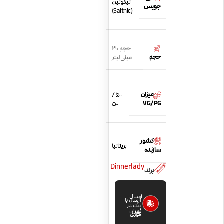
نیکوتین
جویس
(Saltnic)
حجم 30
حجم
میلی لیتر
میزان
50 /
VG/PG
50
کشور
بریتانیا
سازنده
Dinnerlady
برند
ارسال
ارسال با
پیک در
تهران
فوری