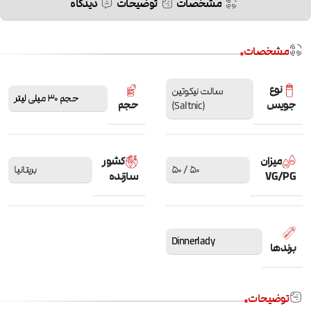
مشخصات
توضیحات
دیدگاه
مشخصات
نوع
سالت نیکوتین
حجم 30 میلی لیتر
جویس
حجم
(Saltnic)
میزان
کشور
50 / 50
بریتانیا
VG/PG
سازنده
Dinnerlady
برندها
توضیحات