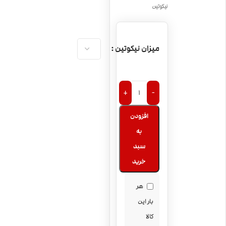
نیکوتین
میزان نیکوتین
+
-
افزودن
به
سبد
خرید
هر
بار این
کالا