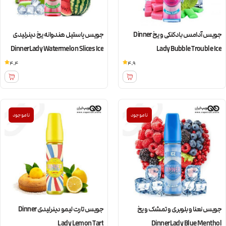
جویس آدامس بادکنکی و یخ Dinner
جویس پاستیل هندوانه یخ دینرلیدی
DinnerLady Watermelon Slices Ice
Lady Bubble Trouble Ice
4.4
4.9
ناموجود
ناموجود
جویس نعنا و بلوبری و تمشک و یخ
جویس تارت لیمو دینرلیدی Dinner
Lady Lemon Tart
DinnerLady Blue Menthol