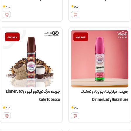
4.7
5.0
ناموجود
ناموجود
جویس دینرلیدی بلوبری و تمشک
جویس برگ توباکو و قهوه DinnerLady
Cafe Tobacco
Dinner Lady Razz Blues
4.8
5.0