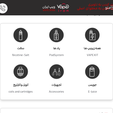
رد کردن به ناوبری
ویپ ایران
منو
رد کردن به محتوای اصلی
VAPE IRAN
خانه
/
محصول برندها
/
Dinnerlady
همه ی ویپ ها
پاد ها
سالت
Nicotine-Salt
PodSystem
VAPE KIT
جویس
تجهیزات
کویل و کارتریج
coils and cartridges
Accessories
E-Juice