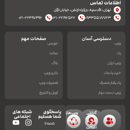
اطلاعات تماس
تهران، اقدسیه، بزرکراه ارتش، خیابان ازگل
۰۲۱-۲۲۴۹۷۴۹۶
۰۲۱-۲۲۱۹۶۵۲۶
۰۹۳۳۵۵۷۷۷۲۳
دسترسی آسان
صفحات مهم
ویپ
جویس
پاد
سالت
ویپ ارزان
بلاگ
خرید پادماد
باتری ویپ
پاد یکبار مصرف
تعمیرات ویپ
ویپ دست دوم
کویل و کارتریج
پاسخگوی
شبکه های
گارانتی
ویپ‌های
شما هستیم
اجتماعی
و
کارکرده
شنبه تا
اصالت