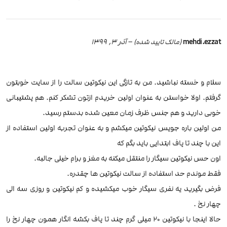
mehdi.ezzat
–
آذر 3, 1399
(مالک تایید شده)
سلام و خسته نباشید. من به تازگی این نیکوتین سالت را از سایت خوبتون
گرفتم. اولا خواستن به عنوان اولین خریدم ازتون تشکر کنم. هم پشتیبانی
خوبی دارید و هم جنس ظرف زمان معین شده بدستم رسید.
من اولین باره جویس نیکوتین میکشم و به عنوان تجربه اولین استفاده از
این با چند تا پاف ابتدایی باید بگم که
اون حس نیکوتین سیگار را منتقل میکنه به مغز و برام خیلی جالبه.
فقط موندم حد استفاده از سالت نیکوتین ها چقدره.
فرض بگیرید یه نفری سیگار خوب میکشیده و کم نیکوتین و روزی سه الی
چهار نخ .
حالا اینجا با نیکوتین ۲۰ میلی گرم چند تا پاف بکشه انگار همون چهار نخ را