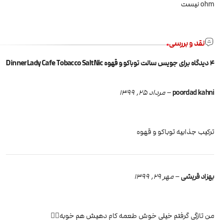
ohm نیست
نقد و بررسی
4 دیدگاه برای
جویس سالت توباکو و قهوه DinnerLady Cafe Tobacco SaltNic
poordad kahni
–
مرداد 25, 1399
ترکیب جذابیه توباکو و قهوه
بهزاد قریشی
–
مهر 29, 1399
من تازگی گرفتم خیلی خوش طعمه کام دهیش هم خوبه👌🏻