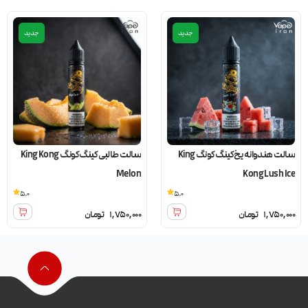
جدید
جدید
سالت هندوانه یخ کینگ کونگ King
سالت طالبی کینگ کونگ King Kong
Melon
Kong Lush Ice
5.0
5.0
1,750,000
تومان
1,750,000
تومان