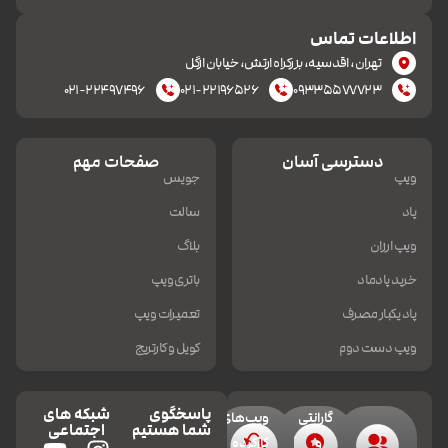
اطلاعات تماس
تهران، اقدسیه، بزرکراه ارتش، خیابان ازگل
۰۲۱-۲۲۴۹۷۴۹۶
۰۲۱-۲۲۱۹۶۵۲۶
۰۹۳۳۵۵۷۷۷۲۳
دسترسی آسان
صفحات مهم
ویپ
جویس
پاد
سالت
ویپ ارزان
بلاگ
خرید پادماد
باتری ویپ
پاد یکبار مصرف
تعمیرات ویپ
ویپ دست دوم
کویل و کارتریج
پاسخگوی
شبکه های
گارانتی
ویپ‌های
شما هستیم
اجتماعی
و
کارکرده