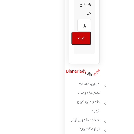
را مطلع
کن.
ثبت
Dinnerlady
برند
میزان VG/PG:
50/50 درصد
طعم : توباکو و
قهوه
حجم : 10 میلی لیتر
تولید کشور: