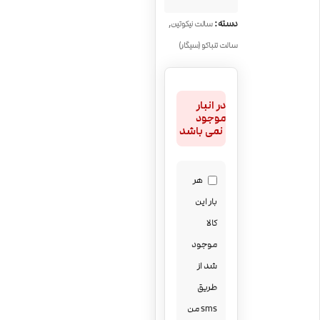
,
دسته:
سالت نیکوتین
سالت تنباکو (سیگار)
در انبار
موجود
نمی باشد
هر
بار این
کالا
موجود
شد از
طریق
sms من