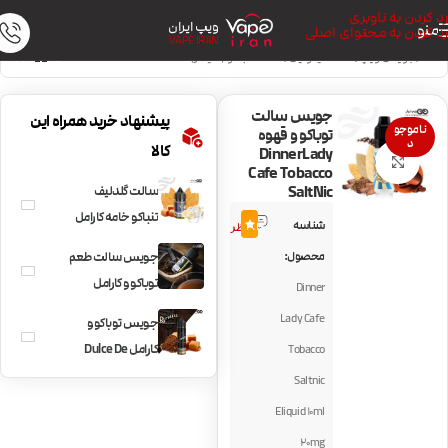
رد کردن به ناوبری
ویپ ایران
منو
رد کردن به محتوای اصلی
VAPE IRAN
خانه
/
جویس ویپ
/
سالت نیکوتین
/
سالت تنباکو (سیگار)
جویس سالت
پیشنهاد خرید همراه این
ناموجو
توباکو و قهوه
د
کالا
DinnerLady
بزرگنمایی تصویر
Cafe Tobacco
SaltNic
سالت گلدلیف
6
تنباکو خامه کارامل
شناسه
4.3
نظر
Gold Leaf Royal
محصول:
جویس سالت طعم
Oak
توباکو و کارامل
Dinner
BLVK Tobacco
Lady Cafe
جویس توباکو و
Caramel
کارامل Dulce De
Tobacco
Tobacco by
Saltnic
Ruthless
Eliquid 10ml
20mg