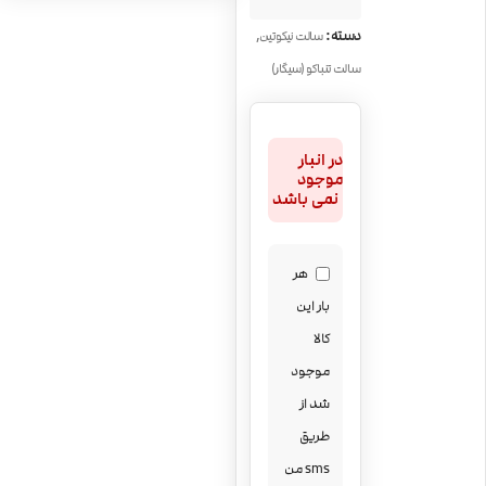
Caramel
,
دسته:
سالت نیکوتین
سالت تنباکو (سیگار)
در انبار
موجود
نمی باشد
هر
بار این
کالا
موجود
شد از
طریق
sms من