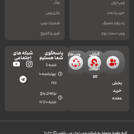
ویپ ارزان
بلاگ
خرید پادماد
باتری ویپ
پاد یکبار مصرف
تعمیرات ویپ
ویپ دست دوم
کویل و کارتریج
پاسخگوی
شبکه های
گارانتی
ویپ‌های
شما هستیم
اجتماعی
و
کارکرده
شنبه تا
اصالت
چهارشنبه 10
کالا
تا 19
بخش
خرید
روزهای پنج
عمده
شنبه 10 تا 17
کليه حقوق متعلق به شرکت ویپ ایران می باشد.© 2026