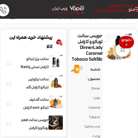
رد کردن به ناوبری
ویپ ایران
منو
رد کردن به محتوای اصلی
VAPE IRAN
خانه
/
جویس ویپ
/
سالت نیکوتین
/
سالت تنباکو (سیگار)
جویس سالت
پیشنهاد خرید همراه این
ناموجو
توباکو و کارامل
د
کالا
DinnerLady
بزرگنمایی تصویر
Caramel
Tobacco SaltNic
سالت برنز تنباکو
2
کارامل نستی Nasty
شناسه
5.0
نظر
Bronze Blend
محصول:
سالت نیکوتین
تنباکو کارامل گلد
Dinner
لیف Gold Leaf Salt
Lady
سالت گلدلیف
G.M.T
تنباکو خامه کارامل
Caramel
Gold Leaf Royal
Tobacco
جویس سالت طعم
Oak
Saltnic 10ml
توباکو و کارامل
BLVK Tobacco
20mg