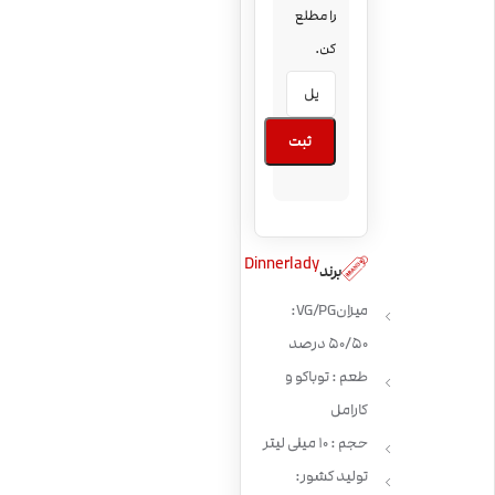
را مطلع
کن.
ثبت
Dinnerlady
برند
میزان VG/PG:
50/50 درصد
طعم : توباکو و
کارامل
حجم : 10 میلی لیتر
تولید کشور: