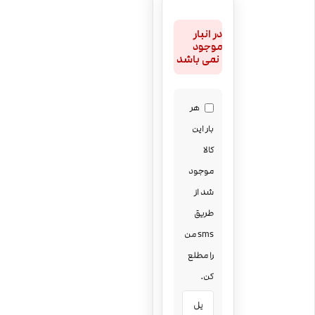
در انبار
موجود
نمی باشد
هر
بار این
کالا
موجود
شد از
طریق
sms من
را مطلع
کن.