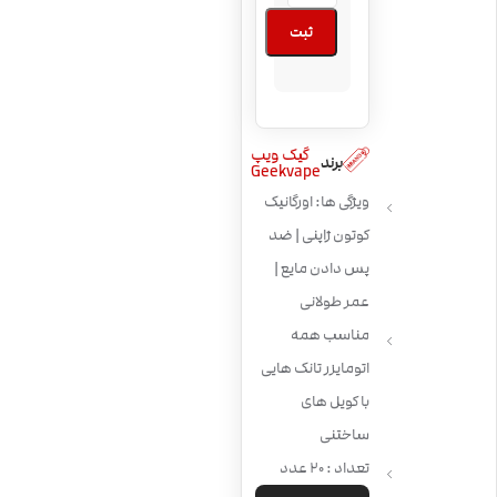
ثبت
گیک ویپ
برند
Geekvape
ویژگی ها: اورگانیک
کوتون ژاپنی | ضد
پس دادن مایع |
عمر طولانی
مناسب همه
اتومایزر تانک هایی
با کویل های
ساختنی
تعداد : 20 عدد