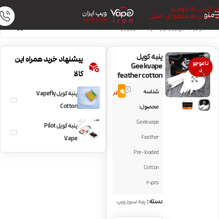
رد کردن به ناوبری
ویپ ایران
منو
رد کردن به محتوای اصلی
VAPE IRAN
خانه
/
لوازم جانبی ویپ و پاد
/
پنبه نسوز ویپ
پنبه کویل
پیشنهاد خرید همراه این
ناموجو
Geekvape
د
کالا
feather cotton
بزرگنمایی تصویر
1
شناسه
5.0
نظر
پنبه کویل Vapefly
Cotton
محصول:
Geekvape
پنبه کویل Pilot
Feather
Vape
Pre-loaded
Cotton
20pcs
دسته:
پنبه نسوز ویپ