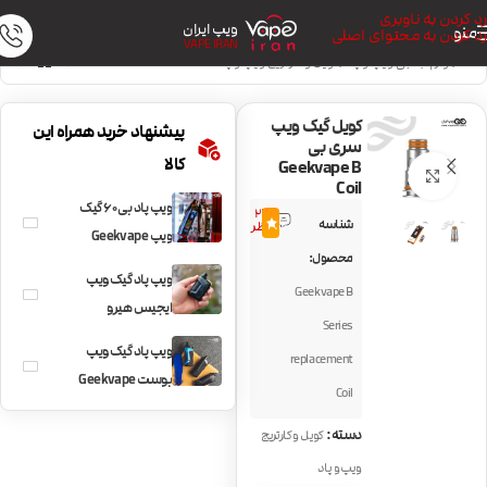
رد کردن به ناوبری
ویپ ایران
منو
رد کردن به محتوای اصلی
VAPE IRAN
خانه
/
لوازم جانبی ویپ و پاد
/
کویل و کارتریج ویپ و پاد
کویل گیک ویپ
پیشنهاد خرید همراه این
سری بی
کالا
Geekvape B
بزرگنمایی تصویر
Coil
ویپ پاد بی 60 گیک
24
شناسه
4.5
نظر
ویپ Geekvape
محصول:
Aegis B60
ویپ پاد گیک ویپ
Geekvape B
ایجیس هیرو
Series
Geekvape Aegis
ویپ پاد گیک ویپ
replacement
Hero
بوست Geekvape
Coil
Aegis Boost
دسته:
کویل و کارتریج
ویپ و پاد