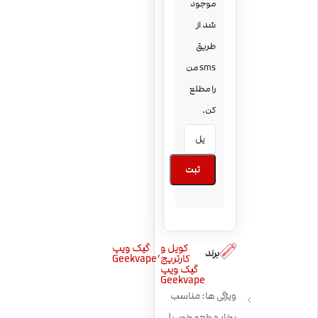
موجود
شد از
طریق
sms من
را مطلع
کن.
ثبت
کویل و
گیک ویپ
,
برند
کارتریج
Geekvape
گیک ویپ
Geekvape
ویژگی ها: مناسب
بخار و طعم خوب |