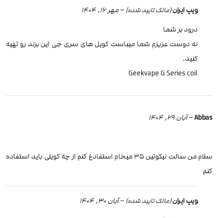
ویپ ایران
–
مهر 16, 1404
(مالک تایید شده)
درود بر شما
نه دوست عزیزم شما میباست کویل های سری جی این برند رو تهیه
کنید.
Geekvape G Series coil
Abbas
–
آبان 29, 1404
سلام من سالت نیکوتین ۳۵ میخام استفادع کنم از چه کویلی باید استفاده
کنم
ویپ ایران
–
آبان 30, 1404
(مالک تایید شده)