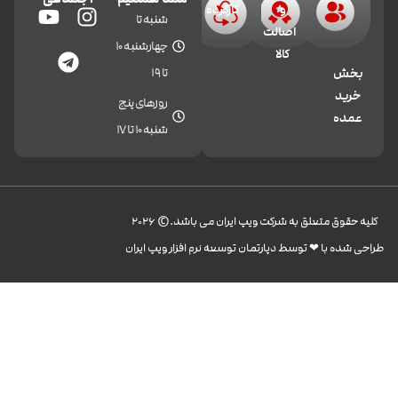
و
کارکرده
شنبه تا
اصالت
چهارشنبه 10
کالا
تا 19
بخش
خرید
روزهای پنج
عمده
شنبه 10 تا 17
کليه حقوق متعلق به شرکت ویپ ایران می باشد.© 2026
طراحی شده با ❤︎ توسط دپارتمان توسعه نرم افزار ویپ ایران