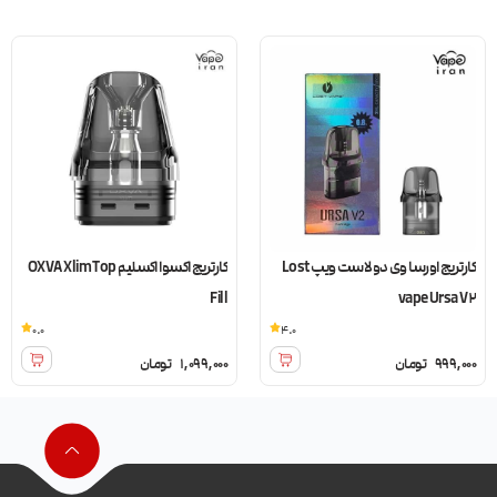
کارتریج اورسا وی دو لاست ویپ Lost
کارتریج اکسوا اکسلیم OXVA Xlim Top
Fill
vape Ursa V2
0.0
4.0
999,000
تومان
1,099,000
تومان