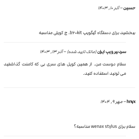
حسین
–
آذر 10, 1403
ببخشید برای دستگاه گیگویپ b60kit. چ کویلی مناسبه
سردبیر ویپ ایران
–
آذر 13, 1403
(مالک تایید شده)
سلام دوست من. از همین کویل های سری بی که کامنت گذاشتید
می تونید استفاده کنید.
hnyx
–
مهر 9, 1404
سلام برای wenax stylus مناسبه؟