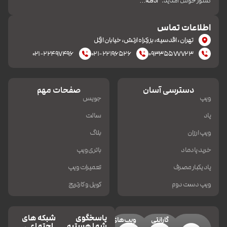
کشور خوش آمدید.
ادامه…
اطلاعات تماس
تهران، اقدسیه، بزرکراه ارتش، خیابان ازگل
۰۲۱-۲۲۴۹۷۴۹۶
۰۲۱-۲۲۱۹۶۵۲۶
۰۹۳۳۵۵۷۷۷۲۳
دسترسی آسان
صفحات مهم
ویپ
جویس
پاد
سالت
ویپ ارزان
بلاگ
خرید پادماد
باتری ویپ
پاد یکبار مصرف
تعمیرات ویپ
ویپ دست دوم
کویل و کارتریج
پاسخگوی
شبکه های
گارانتی
ویپ‌های
شما هستیم
اجتماعی