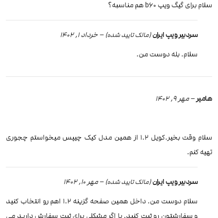
سلام برای گیگ ویپ b60 هم مناسبه؟
سردبیر ویپ ایران
–
خرداد 1, 1402
(مالک تایید شده)
سلام. بله دوست من.
هامیر
–
مهر 9, 1402
سلام وقت بخیر.کویل ۱.۲ از همین مدل کیک چیپس میخواستم چجوری
تهیه کنم.
سردبیر ویپ ایران
–
مهر 10, 1402
(مالک تایید شده)
سلام دوست من. داخل همین صفحه گزینه 1.2 اهم رو انتخاب کنید
و سفارشتون رو ثبت کنید. یا اگر مشکلی برای ثبت سفارش دارید می