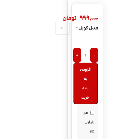
999,000
تومان
مدل کویل
+
-
افزودن
به
سبد
خرید
هر
بار این
کالا