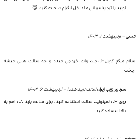
تونید با تیم پشتیبانی ما داخل تلگرام صحبت کنید.😇
مسی
–
اردیبهشت 1, 1403
سلام میگم کویل۰.۳چند وات خروجی میده و چه سالت هایی میشه
ریخت
سردبیر ویپ ایران
–
اردیبهشت 6, 1403
(مالک تایید شده)
روی 0.3 نمیتونید سالت استفاده کنید. برای سالت باید 0.8 اهم به
بالا استفاده کنید.