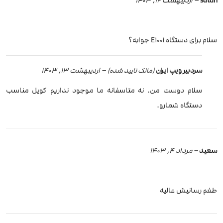
sutun
–
اردیبهشت 12, 1403
سلام برای دستگاه E100i جوابه؟
سردبیر ویپ ایران
–
اردیبهشت 13, 1403
(مالک تایید شده)
سلام دوست من. نه متاسفانه ما موجود نداریم کویل مناسب
دستگاه شمارو.
سعید
–
مرداد 4, 1403
طغم رسانیش عالیه