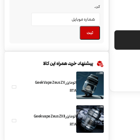
کن.
ثبت
پیشنهاد خرید همراه این کالا
اتومایزر GeekVape Zeus Z X
RTA
اتومایزر Geekvape Zeus ZX II
RTA