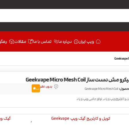
ویپ ایران
درباره ما
تماس با ما
مقالات
رهگی
مش دست ساز Geekvape Micro Mesh Coil
بدون نظر
حصول:
Geekvape Micro Mesh Coil
0.0
,
ل و کارتریج ویپ و پاد
لوازم جانبی ویپ و پاد
کویل و کارتریج گیک ویپ Geekvape
گیک ویپ ape
,