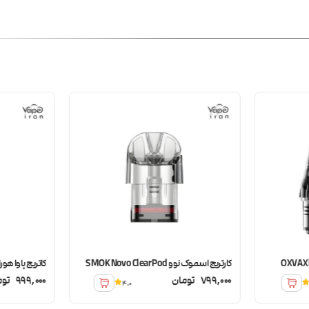
کارتریج اسموک نوو SMOK Novo Clear Pod
کاتریج پاوا هورایز الترا tra
799,000
تومان
999,000
توم
4.0