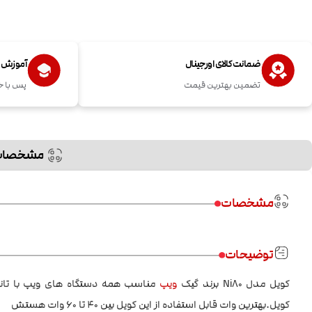
ضمانت کالای اورجینال
آموزش اس
تضمین بهترین قیمت
پس با خ
مشخصات
مشخصات
توضیحات
کویل مدل Ni80 برند گیک
ویپ
کویل.بهترین وات قابل استفاده از این کویل بین 40 تا 60 وات هستش