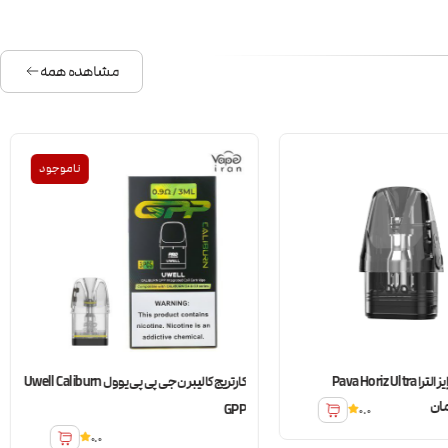
مشاهده همه
ناموجود
Pava Horiz Ul
کارتریج کالیبرن جی پی پی یوول Uwell Caliburn
ان
GPP
0.0
0.0