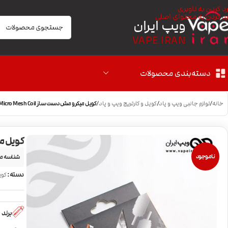
رد کردن به ناوبری
رد کردن به محتوای اصلی
ویپ ایران
VAPE IRAN
دسته‌بندی محصولات
خانه
/
لوازم جانبی ویپ و پاد
/
کویل و کارتریج ویپ و پاد
/
کویل میکرو مش دست ساز Geekvape Micro Mesh Coil
کویل میکرو 
ناموجود
شناسه م
دسته:
کوی
برند