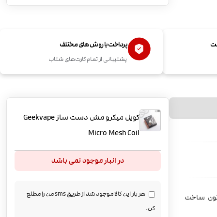
ست
پرداخت با روش های مختلف
پشتیبانی از تمام کارت‌های شتاب
کویل میکرو مش دست ساز Geekvape
Micro Mesh Coil
در انبار موجود نمی باشد
هر بار این کالا موجود شد از طریق sms من را مطلع
ی 2 عدد میکرومش به مقاومت 0.17 اهم و 2 عدد کوتون ساخت
کن.