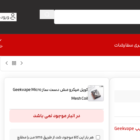
ورود 
6
ری سفارشات
خط
کویل میکرو مش دست ساز Geekvape Micro
Mesh Coil
در انبار موجود نمی باشد
Geekv
هر بار این کالا موجود شد از طریق sms من را مطلع