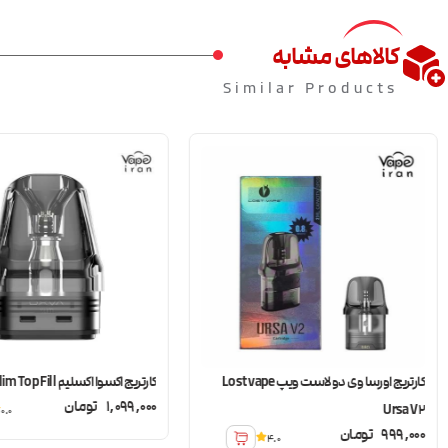
کالاهای مشابه
Similar Products
کارتریج اورسا وی دو لاست ویپ Lost vape
کارتریج اکسوا اکسلیم OXVA Xlim Top Fill
1,099,000
تومان
Ursa V2
0.0
999,000
تومان
4.0