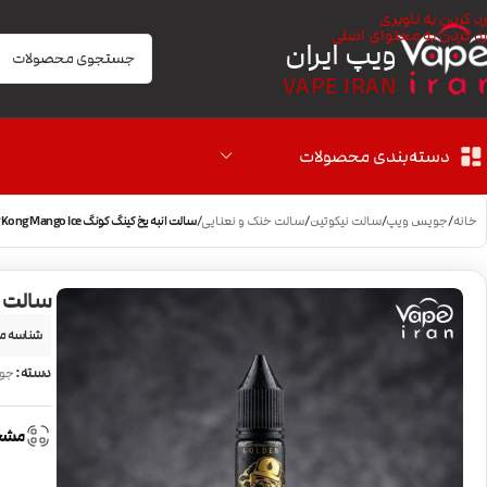
رد کردن به ناوبری
رد کردن به محتوای اصلی
ویپ ایران
VAPE IRAN
دسته‌بندی محصولات
خانه
/
جویس ویپ
/
سالت نیکوتین
/
سالت خنک و نعنایی
/
سالت انبه یخ کینگ کونگ King Kong Mango Ice
سالت انبه ی
شناسه م
دسته:
جو
مشخ