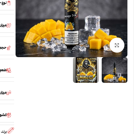
نوع 
میزان
بزرگنمایی تصویر
حجم
طعم
میزان /PG
کشور
برند