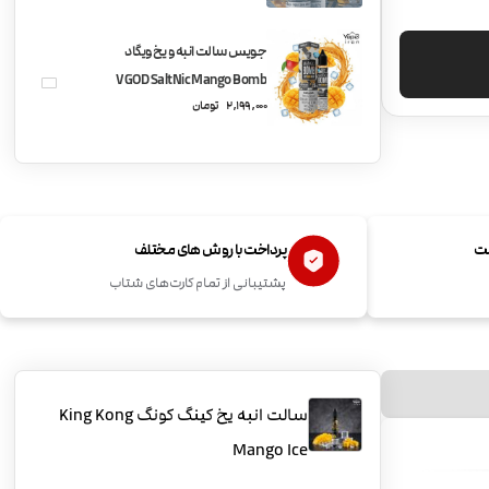
جویس سالت انبه و یخ ویگاد
VGOD SaltNic Mango Bomb
2,199,000
تومان
ICE
ست
پرداخت با روش های مختلف
پشتیبانی از تمام کارت‌های شتاب
سالت انبه یخ کینگ کونگ King Kong
Mango Ice