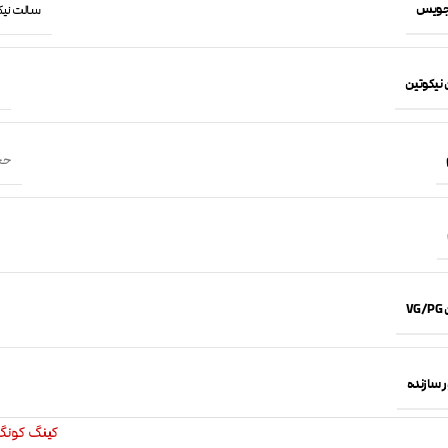
جویس
سالت نیکوتین 
 نیکوتین
حجم 30 
VG
 سازنده
کینگ کونگ (g Kong