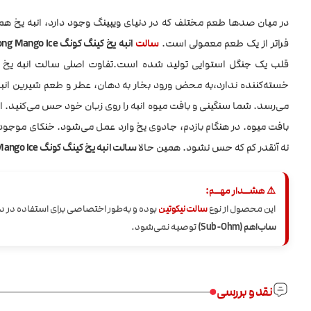
در میان صدها طعم مختلف که در دنیای ویپینگ وجود دارد، انبه یخ ه
فراتر از یک طعم معمولی است.
سالت
انبه یخ کینگ کونگ King Kong Mango Ice
قلب یک جنگل استوایی تولید شده است.تفاوت اصلی سالت انبه یخ ک
خسته‌کننده ندارد،به محض ورود بخار به دهان، عطر و طعم شیرین انبه
می‌رسد. شما سنگینی و بافت میوه انبه را روی زبان خود حس می‌کنید. ای
بافت میوه. در هنگام بازدم، جادوی یخ وارد عمل می‌شود. خنکای موجود
نه آنقدر کم که حس نشود. همین حالا
سالت انبه یخ کینگ کونگ King Kong Mango Ice
⚠️ هشــدار مهــم:
این محصول از نوع
سالت نیکوتین
بوده و به‌طور اختصاصی برای استفاده در 
ساب‌اهم (Sub-Ohm)
توصیه نمی‌شود.
نقد و بررسی