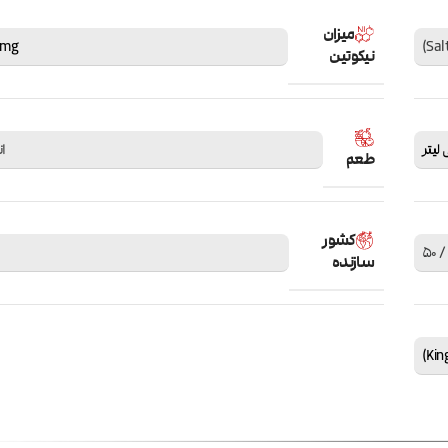
میزان
0mg
نیکوتین
ان
طعم
کشور
سازنده