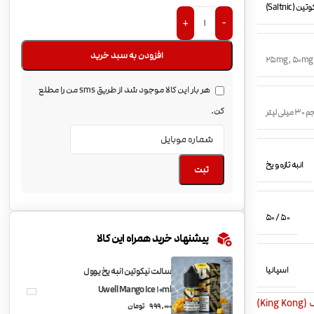
(Saltnic)
+
-
افزودن به سبد خرید
25mg
,
50mg
هر بار این کالا موجود شد از طریق sms من را مطلع
کن.
میلی لیتر
انبه تازه و یخ
ثبت
50 / 50
پیشنهاد خرید همراه این کالا
اسپانیا
سالت نیکوتین انبه یخ یوول
Uwell Mango Ice 10ml
Kin)
999,000
تومان