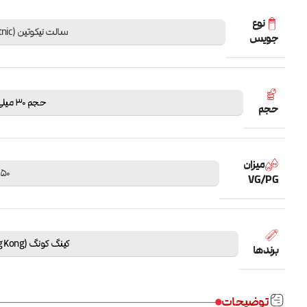
نوع
سالت نیکوتین (Saltnic)
جویس
حجم 30 میلی لیتر
حجم
میزان
50 / 50
VG/PG
کینگ کونگ (King Kong)
برندها
توضیحات