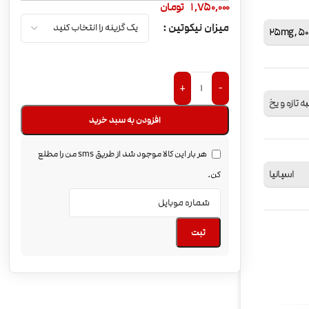
1,750,000
تومان
میزان نیکوتین
25mg
,
5
+
-
به تازه و یخ
افزودن به سبد خرید
هر بار این کالا موجود شد از طریق sms من را مطلع
اسپانیا
کن.
ثبت