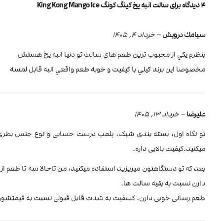
4 دیدگاه برای
سالت انبه یخ کینگ کونگ King Kong Mango Ice
سيامك درويش
–
خرداد 4, 1405
بنظرم يكي از محبوب ترين طعم هاي سالت تو دنيا انبه يخ هستش
مخصوصا اين برند كيلي با كيفيت و خوبه طعم واقعي انبه قابل لمسه
علیرضا
–
خرداد 13, 1405
تو نگاه اول، بسته بندی شیک، پلمپ درست حسابی و نوع جنس بطری 
میکنید.کیفیت بالایی داره.
بعد که تو دستگاهتون میریزید استفاده میکنید، من تاحالا سه تا طعم از ه
دارن نسبت به بقیه سالت ها.
طعم رسانی خوبی دارن. کسفیت به شدت قابل قبولی نسبت به قیمتشون د