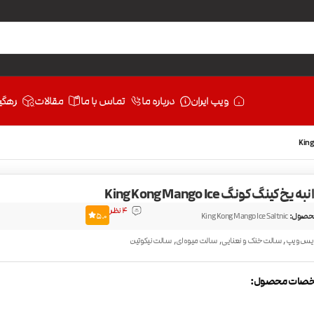
ویپ ایران
درباره ما
تماس با ما
مقالات
رهگی
خ کینگ کونگ King Kong Mango Ice
4 نظر
حصول:
King Kong Mango Ice Saltnic
5.0
,
,
,
یس ویپ
سالت خنک و نعنایی
سالت میوه‌ای
سالت نیکوتین
صات محصول: