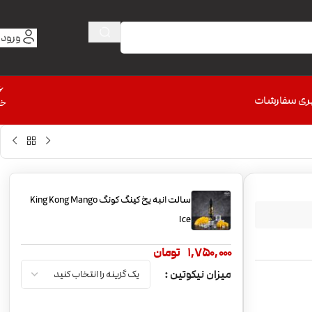
ورود 
6
ری سفارشات
خط
سالت انبه یخ کینگ کونگ King Kong Mango
Ice
1,750,000
تومان
میزان نیکوتین