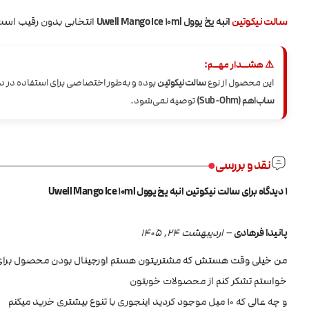
سالت نیکوتین
انبه یخ یوول Uwell Mango Ice 10ml
انتخابی بدون رقیب است
⚠️ هشــدار مهــم:
این محصول از نوع
سالت نیکوتین
بوده و به‌طور اختصاصی برای استفاده در 
ساب‌اهم (Sub-Ohm)
توصیه نمی‌شود.
نقد و بررسی
1 دیدگاه برای
سالت نیکوتین انبه یخ یوول Uwell Mango Ice 10ml
پانیدا فرهادی
–
اردیبهشت 24, 1405
من خیلی وقت هستش که مشتریتون هستم اورجینال بودن محصول برای 
خواستم تشکر کنم از محصولات خوبتون
و چه عالی که ۱۰ میل موجود کردید اینجوری با تنوع بیشتری خرید میکنم