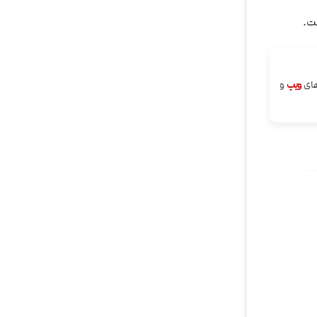
ت.
های
ویپ
و