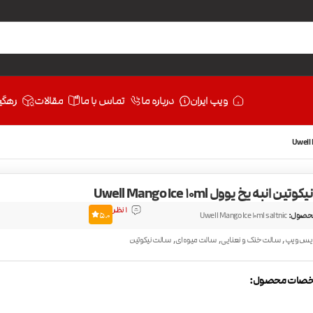
ویپ ایران
درباره ما
تماس با ما
مقالات
رهگی
ن انبه یخ یوول Uwell Mango Ice 10ml
1 نظر
حصول:
Uwell Mango Ice 10ml saltnic
5.0
,
,
,
یس ویپ
سالت خنک و نعنایی
سالت میوه‌ای
سالت نیکوتین
صات محصول: