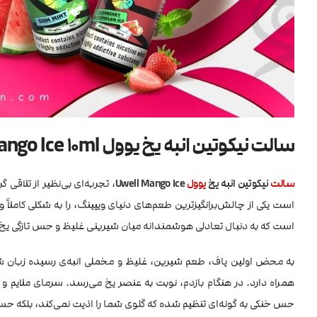
سالت نیکوتین انبه یخ یوول Uwell Mango Ice 10ml
سالت
نیکوتین انبه یخ
یوول
Uwell Mango Ice
، تجربه‌ای بی‌نظیر از تلاقی
است که به دنبال تعادلی هوشمندانه میان شیرینی غلیظ و حس تازگی ی
به محض اولین پاف، طعم شیرین، غلیظ و مخملی انبه‌ی رسیده زبان شما 
همراه دارد. در هنگام بازدم، نوبت به عنصر یخ می‌رسد. سرمای ملایم و ه
حس خنکی به گونه‌ای تنظیم شده که گلوی شما را اذیت نمی‌کند، بلکه ح