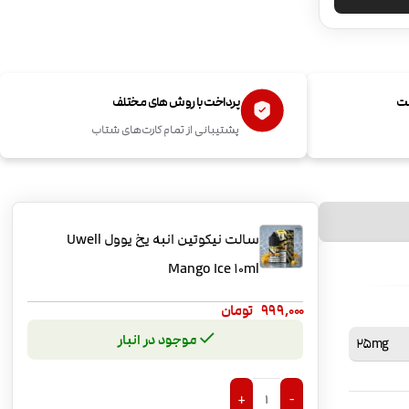
ست
پرداخت با روش های مختلف
پشتیبانی از تمام کارت‌های شتاب
سالت نیکوتین انبه یخ یوول Uwell
Mango Ice 10ml
999,000
تومان
موجود در انبار
25mg
+
-