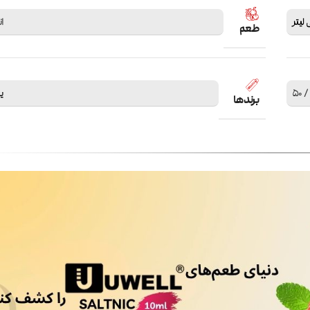
ان
طعم
یو
برندها