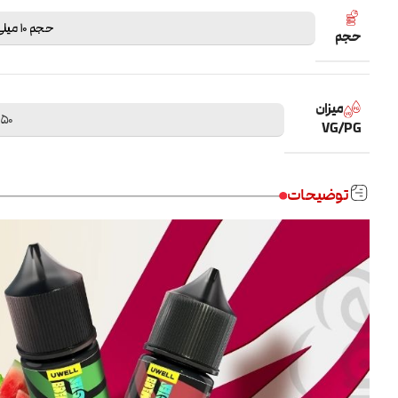
حجم 10 میلی لیتر
حجم
میزان
50 / 50
VG/PG
توضیحات