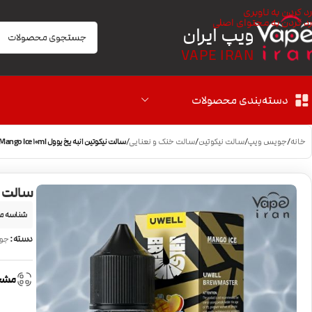
رد کردن به ناوبری
رد کردن به محتوای اصلی
ویپ ایران
VAPE IRAN
دسته‌بندی محصولات
خانه
/
جویس ویپ
/
سالت نیکوتین
/
سالت خنک و نعنایی
/
سالت نیکوتین انبه یخ یوول Uwell Mango Ice 10ml
سالت نیکوتی
شناسه م
دسته:
جو
مشخ