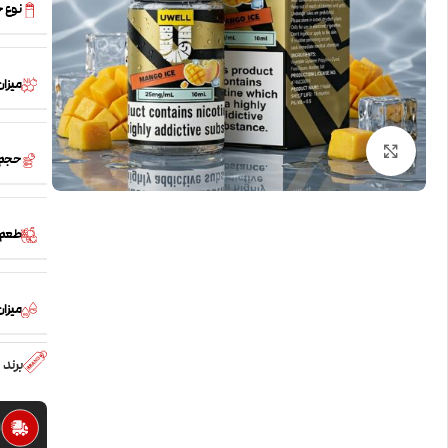
نوع 
میزان
بزرگنمایی تصویر
حجم
طعم
میزان /PG
برند
ا