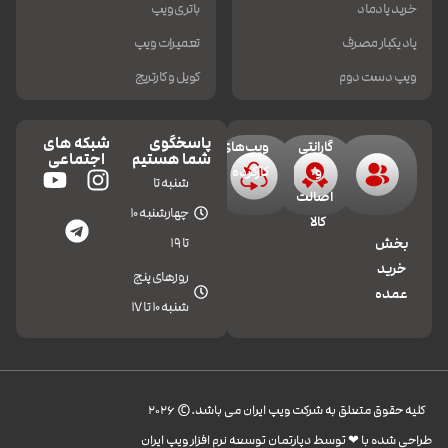
خرید پادماد
باتری ویپ
پاد یکبار مصرف
تعمیرات ویپ
ویپ دست دوم
کویل و کارتریج
پاسخگوی
شبکه های
گارانتی
ویپ‌های
شما هستیم
اجتماعی
و
کارکرده
شنبه تا
اصالت
چهارشنبه 10
کالا
تا 19
بخش
خرید
روزهای پنج
عمده
شنبه 10 تا 17
کليه حقوق متعلق به شرکت ویپ ایران می باشد.© 2026
طراحی شده با ❤︎ توسط دپارتمان توسعه نرم افزار ویپ ایران