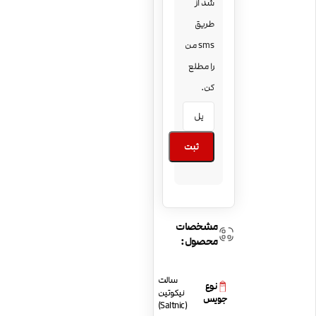
شد از
طریق
sms من
را مطلع
کن.
ثبت
مشخصات
محصول:
سالت
نوع
نیکوتین
جویس
(Saltnic)