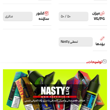
میزان
کشور
50 / 50
مالزی
VG/PG
سازنده
نستی Nasty
برندها
توضیحات