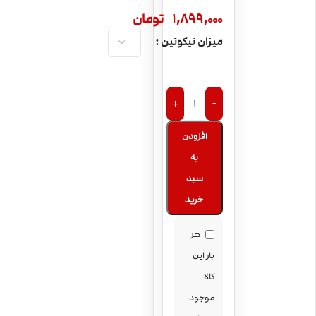
1,899,000
تومان
میزان نیکوتین
+
-
افزودن
به
سبد
خرید
هر
بار این
کالا
موجود