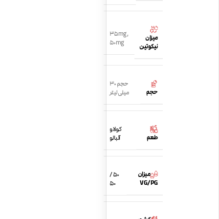
35mg
,
میزان
50mg
نیکوتین
حجم 30
حجم
میلی لیتر
کولا و
طعم
آلبالو
میزان
50 /
VG/PG
50