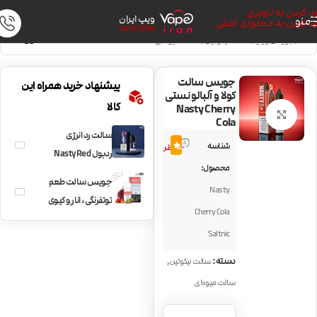
رد کردن به ناوبری
ویپ ایران
منو
رد کردن به محتوای اصلی
VAPE IRAN
خانه
/
جویس ویپ
/
سالت نیکوتین
/
سالت میوه‌ای
جویس سالت
پیشنهاد خرید همراه این
کولا و آلبالو نستی
کالا
Nasty Cherry
بزرگنمایی تصویر
Cola
سالت رد انرژی
1
شناسه
5.0
نظر
ردبول Nasty Red
محصول:
Energy
جویس سالت طعم
Nasty
توتفرنگی، انار و کیوی
Cherry Cola
و یخ NKD100
Saltnic
Strawberry POM
,
دسته:
سالت نیکوتین
سالت میوه‌ای