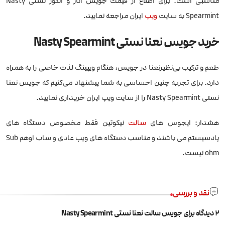
مناسبی است. برای اطلاع از قیمت جویس انار و انگور نستی Nasty
Spearmint به سایت
ویپ
ایران مراجعه نمایید.
خرید جویس نعنا نستی Nasty Spearmint
طعم و ترکیب بی‌نظیرنعنا در جویس، هنگام ویپینگ لذت خاصی را به همراه
دارد. برای تجربه چنین احساسی به شما پیشنهاد می‌کنیم که جویس نعنا
نستی Nasty Spearmint را از سایت ویپ ایران خریداری نمایید.
هشدار: ایجوس های
سالت
نیکوتین فقط مخصوص دستگاه های
پادسیستم می باشند و مناسب دستگاه های ویپ عادی و ساب اوهم Sub
ohm نیست.
نقد و بررسی
2 دیدگاه برای
جویس سالت نعنا نستی Nasty Spearmint