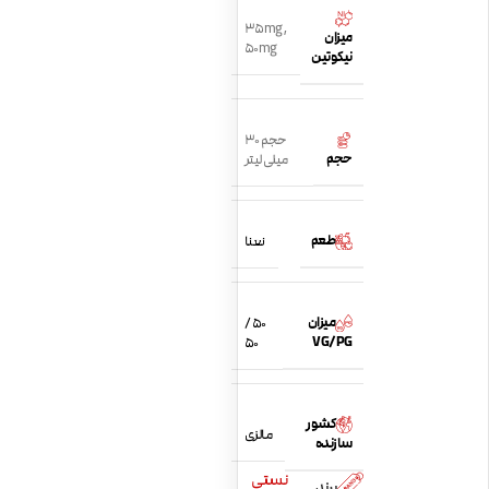
35mg
,
میزان
50mg
نیکوتین
حجم 30
حجم
میلی لیتر
طعم
نعنا
میزان
50 /
VG/PG
50
کشور
مالزی
سازنده
نستی
برند