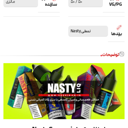
50 / 50
مالزی
VG/PG
سازنده
نستی Nasty
برندها
توضیحات