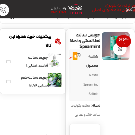
رد کردن به ناوبری
ویپ ایران
منو
رد کردن به محتوای اصلی
VAPE IRAN
خانه
/
جویس ویپ
/
سالت نیکوتین
/
سالت خنک و نعنایی
جویس سالت
پیشنهاد خرید همراه این
ناموجو
نعنا نستی Nasty
د
کالا
Spearmint
بزرگنمایی تصویر
2
شناسه
5.0
نظر
جویس سالت
آدامس نعنایی I
محصول:
Love Salt
Nasty
جویس سالت طعم
Spearmint
Spearmint
نعنایی BLVK
Spearmint
Saltnic
,
دسته:
سالت نیکوتین
سالت خنک و نعنایی