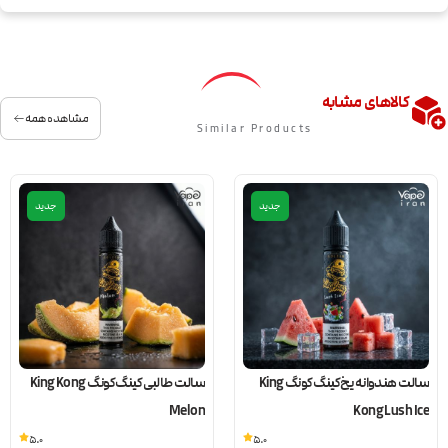
کالاهای مشابه
مشاهده همه
Similar Products
جدید
جدید
سالت هندوانه یخ کینگ کونگ King
سالت طالبی کینگ کونگ King Kong
Melon
Kong Lush Ice
5.0
5.0