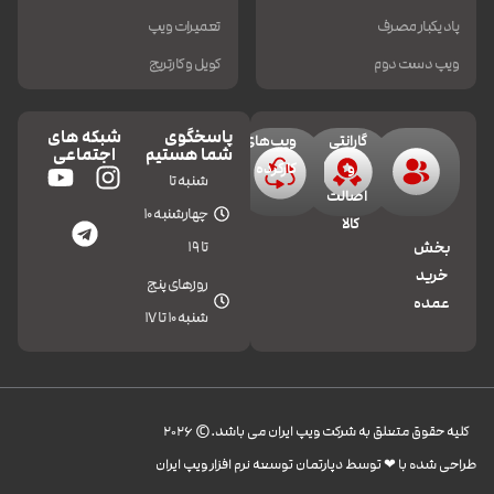
پاد یکبار مصرف
تعمیرات ویپ
ویپ دست دوم
کویل و کارتریج
پاسخگوی
شبکه های
گارانتی
ویپ‌های
شما هستیم
اجتماعی
و
کارکرده
شنبه تا
اصالت
چهارشنبه 10
کالا
تا 19
بخش
خرید
روزهای پنج
عمده
شنبه 10 تا 17
کليه حقوق متعلق به شرکت ویپ ایران می باشد.© 2026
طراحی شده با ❤︎ توسط دپارتمان توسعه نرم افزار ویپ ایران