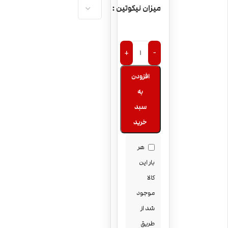
میزان نیکوتین
+
-
افزودن
به
سبد
خرید
هر
بار این
کالا
موجود
شد از
طریق