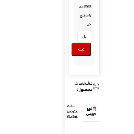
sms من
را مطلع
کن.
ثبت
مشخصات
محصول:
سالت
نوع
نیکوتین
جویس
(Saltnic)