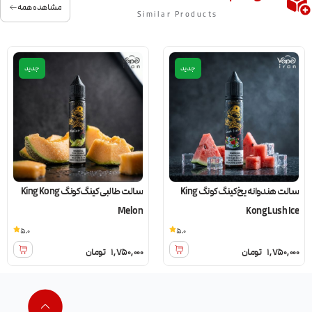
مشاهده همه
Similar Products
جدید
جدید
سالت هندوانه یخ کینگ کونگ King
سالت طالبی کینگ کونگ King Kong
Melon
Kong Lush Ice
5.0
5.0
1,750,000
تومان
1,750,000
تومان