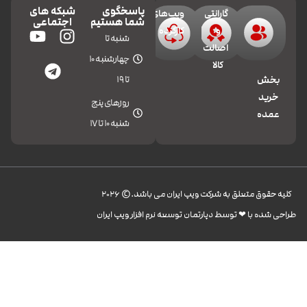
پاسخگوی
شبکه های
گارانتی
ویپ‌های
شما هستیم
اجتماعی
و
کارکرده
شنبه تا
اصالت
چهارشنبه 10
کالا
تا 19
بخش
خرید
روزهای پنج
عمده
شنبه 10 تا 17
کليه حقوق متعلق به شرکت ویپ ایران می باشد.© 2026
طراحی شده با ❤︎ توسط دپارتمان توسعه نرم افزار ویپ ایران