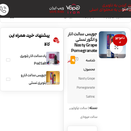
رد کردن به ناوبری
ویپ ایران
منو
رد کردن به محتوای اصلی
VAPE IRAN
خانه
/
جویس ویپ
/
سالت نیکوتین
/
سالت میوه‌ای
جویس سالت انار
پیشنهاد خرید همراه این
ناموجو
و انگور نستی
د
کالا
Nasty Grape
بزرگنمایی تصویر
Pomegranate
پاد سالت انار بلوبری
1
شناسه
5.0
نظر
Pod Salt
محصول:
Blueberry
جویس سالت انار و
Nasty Grape
Pomegranate
بلوبری نستی
Pomegranate
Nasty
Saltnic
Pomegranate
berry
,
دسته:
سالت نیکوتین
سالت میوه‌ای