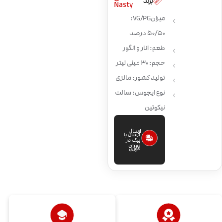
برند
Nasty
میزان VG/PG:
50/50 درصد
طعم: انار و انگور
حجم: 30 میلی لیتر
تولید کشور: مالزی
نوع ایجوس: سالت
نیکوتین
ارسال
ارسال با
پیک در
تهران
فوری