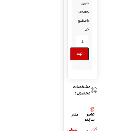
طریق
sms من
را مطلع
کن.
ثبت
مشخصات
محصول:
کشور
مالزی
سازنده
نستی