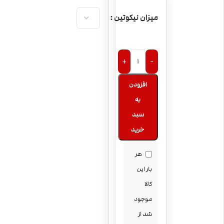
میزان نیکوتین
+
-
افزودن
به
سبد
خرید
هر
بار این
کالا
موجود
شد از