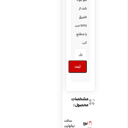
شد از
طریق
sms من
را مطلع
کن.
ثبت
مشخصات
محصول:
سالت
نوع
نیکوتین