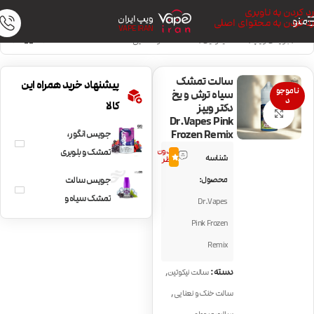
رد کردن به ناوبری
ویپ ایران
منو
رد کردن به محتوای اصلی
VAPE IRAN
خانه
/
جویس ویپ
/
سالت نیکوتین
/
سالت خنک و نعنایی
سالت تمشک
پیشنهاد خرید همراه این
ناموجو
سیاه ترش و یخ
د
کالا
دکتر ویپز
بزرگنمایی تصویر
Dr.Vapes Pink
Frozen Remix
جویس انگور،
بدون
تمشک و بلوبری
شناسه
0.0
نظر
نستی Nasty
محصول:
جویس سالت
Grape & Mixed
تمشک سیاه و
Dr.Vapes
Berries
پرتقال با یخ
Pink Frozen
DinnerLady
Remix
Blackcurrant Ice
,
دسته:
سالت نیکوتین
,
سالت خنک و نعنایی