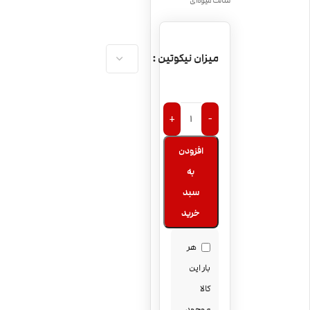
سالت میوه‌ای
میزان نیکوتین
+
-
افزودن
به
سبد
خرید
هر
بار این
کالا
موجود