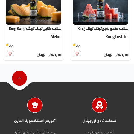
سالت هندوانه یخ کینگ کونگ King
سالت طالبی کینگ کونگ King Kong
Melon
Kong Lush Ice
5.0
5.0
1,750,000
تومان
1,750,000
تومان
ضمانت کالای اورجینال
آموزش استفاده و راه اندازی
تضمین بهترین قیمت
پس با خیال آسوده خرید کنید