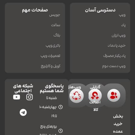
دسترسی آسان
صفحات مهم
ویپ
جویس
پاد
سالت
ویپ ارزان
بلاگ
خرید پادماد
باتری ویپ
پاد یکبار مصرف
تعمیرات ویپ
ویپ دست دوم
کویل و کارتریج
پاسخگوی
شبکه های
گارانتی
ویپ‌های
شما هستیم
اجتماعی
و
کارکرده
شنبه تا
اصالت
چهارشنبه 10
کالا
تا 19
بخش
خرید
روزهای پنج
عمده