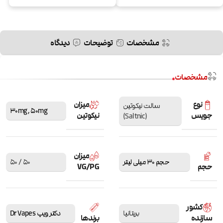
مشخصات
توضیحات
دیدگاه
مشخصات
نوع
میزان
سالت نیکوتین
30mg
,
50mg
جویس
نیکوتین
(Saltnic)
میزان
حجم 30 میلی لیتر
50 / 50
حجم
VG/PG
کشور
بریتانیا
دکتر ویپ Dr Vapes
سازنده
برندها