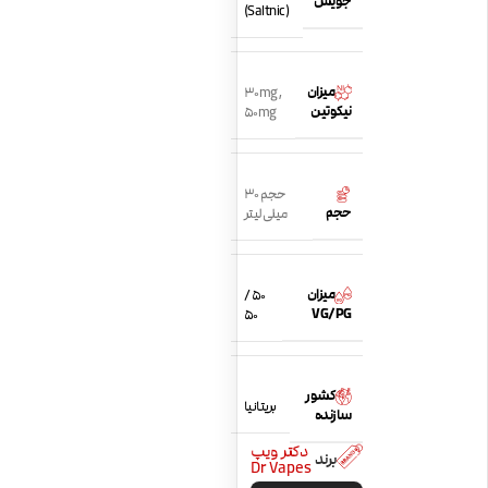
جویس
(Saltnic)
میزان
30mg
,
نیکوتین
50mg
حجم 30
حجم
میلی لیتر
میزان
50 /
VG/PG
50
کشور
بریتانیا
سازنده
دکتر ویپ
برند
Dr Vapes