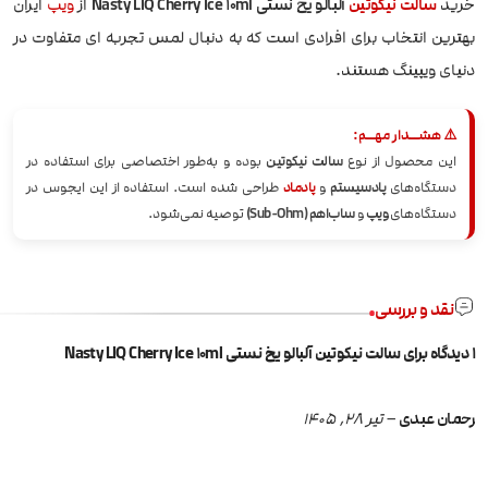
خرید
سالت نیکوتین
آلبالو یخ نستی Nasty LIQ Cherry Ice 10ml
از
ویپ
ایران
بهترین انتخاب برای افرادی است که به دنبال لمس تجربه ای متفاوت در
دنیای ویپینگ هستند.
⚠️ هشــدار مهــم:
این محصول از نوع
سالت نیکوتین
بوده و به‌طور اختصاصی برای استفاده در
دستگاه‌های
پادسیستم
و
پادماد
طراحی شده است. استفاده از این ایجوس در
دستگاه‌های
ویپ
و
ساب‌اهم (Sub-Ohm)
توصیه نمی‌شود.
نقد و بررسی
1 دیدگاه برای
سالت نیکوتین آلبالو یخ نستی Nasty LIQ Cherry Ice 10ml
رحمان عبدی
–
تیر 28, 1405