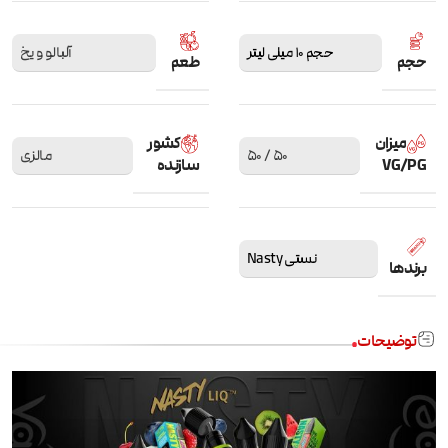
حجم 10 میلی لیتر
آلبالو و یخ
حجم
طعم
میزان
کشور
50 / 50
مالزی
VG/PG
سازنده
نستی Nasty
برندها
توضیحات