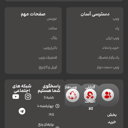
دسترسی آسان
صفحات مهم
ویپ
جویس
پاد
سالت
ویپ ارزان
بلاگ
خرید پادماد
باتری ویپ
پاد یکبار مصرف
تعمیرات ویپ
ویپ دست دوم
کویل و کارتریج
پاسخگوی
شبکه های
گارانتی
ویپ‌های
شما هستیم
اجتماعی
و
کارکرده
شنبه تا
اصالت
چهارشنبه 10
کالا
تا 19
بخش
خرید
روزهای پنج