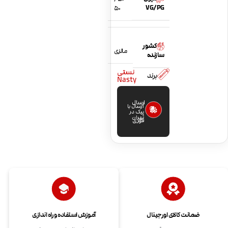
VG/PG
50
کشور
مالزی
سازنده
نستی
برند
Nasty
ارسال
ارسال با
پیک در
تهران
فوری
ضمانت کالای اورجینال
آموزش استفاده و راه اندازی