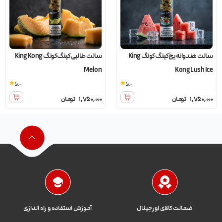
سالت هندوانه یخ کینگ کونگ King
سالت طالبی کینگ کونگ King Kong
Melon
Kong Lush Ice
5.0
5.0
1,750,000
تومان
1,750,000
تومان
ضمانت کالای اورجینال
آموزش استفاده و راه اندازی