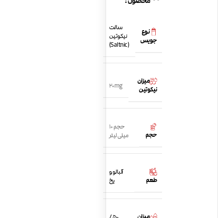
محصول:
سالت
نوع
نیکوتین
جویس
(Saltnic)
میزان
20mg
نیکوتین
حجم 10
حجم
میلی لیتر
آلبالو و
طعم
یخ
میزان
50 /