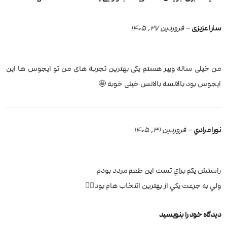
سارا عزیزی
–
فروردین 27, 1405
من خیلی ساله ویپر هستم یکی بهترین تجربه های من تو ایجوس ها این
ایجوس بود بالانسه بالانس خیلی خوبه 🤩
نورا مرادي
–
فروردین 31, 1405
راستش يكم براي تست اين طعم مردد بودم
ولي به جرعت يكي از بهترين اتنخاب هام بود👌🏽
دیدگاه خود را بنویسید