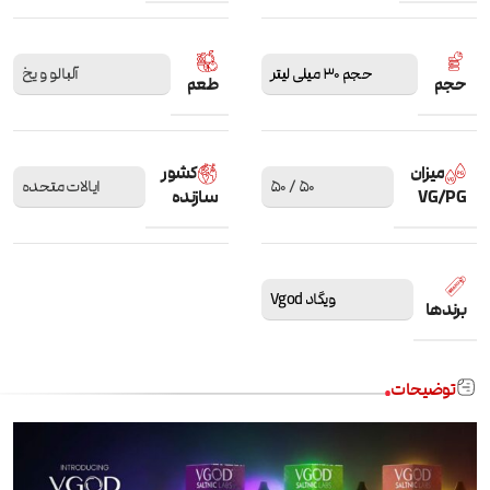
حجم 30 میلی لیتر
آلبالو و یخ
حجم
طعم
میزان
کشور
50 / 50
ایالات متحده
VG/PG
سازنده
ویگاد Vgod
برندها
توضیحات