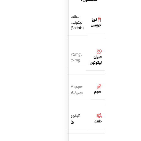
سالت
نوع
نیکوتین
جویس
(Saltnic)
25mg
,
میزان
50mg
نیکوتین
حجم 30
حجم
میلی لیتر
آلبالو و
طعم
یخ