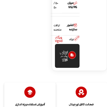
میزان
50 /
VG/PG
50
کشور
ایالات
سازنده
متحده
ویگاد
برند
Vgod
ارسال
ارسال با
پیک در
تهران
فوری
ضمانت کالای اورجینال
آموزش استفاده و راه اندازی