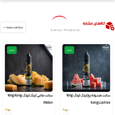
کالاهای مشابه
مشاهده همه
Similar Products
جدید
جدید
سالت هندوانه یخ کینگ کونگ King
سالت طالبی کینگ کونگ King Kong
Melon
Kong Lush Ice
5.0
5.0