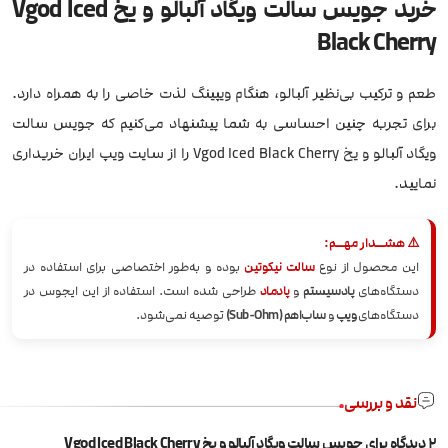
خرید جویس سالت ویگاد آلبالو و یخ Vgod Iced
Black Cherry
طعم و ترکیب بی‌نظیر آلبالو، هنگام ویپینگ لذت خاصی را به همراه دارد.
برای تجربه چنین احساسی به شما پیشنهاد می‌کنیم که جویس سالت
ویگاد آلبالو و یخ Vgod Iced Black Cherry را از سایت ویپ ایران خریداری
نمایید.
⚠️ هشــدار مهــم:
این محصول از نوع
سالت نیکوتین
بوده و به‌طور اختصاصی برای استفاده در
دستگاه‌های
پادسیستم
و
پادماد
طراحی شده است. استفاده از این ایجوس در
دستگاه‌های
ویپ
و
ساب‌اهم (Sub-Ohm)
توصیه نمی‌شود.
نقد و بررسی
2 دیدگاه برای
جویس سالت ویگاد آلبالو و یخ Vgod Iced Black Cherry