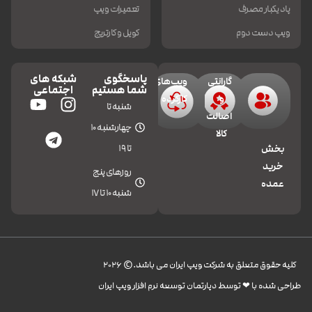
پاد یکبار مصرف
تعمیرات ویپ
ویپ دست دوم
کویل و کارتریج
پاسخگوی
شبکه های
گارانتی
ویپ‌های
شما هستیم
اجتماعی
و
کارکرده
شنبه تا
اصالت
چهارشنبه 10
کالا
تا 19
بخش
خرید
روزهای پنج
عمده
شنبه 10 تا 17
کليه حقوق متعلق به شرکت ویپ ایران می باشد.© 2026
طراحی شده با ❤︎ توسط دپارتمان توسعه نرم افزار ویپ ایران