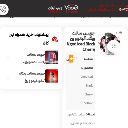
رد کردن به ناوبری
ویپ ایران
منو
رد کردن به محتوای اصلی
VAPE IRAN
خانه
/
جویس ویپ
/
سالت نیکوتین
/
سالت خنک و نعنایی
جویس سالت
پیشنهاد خرید همراه این
ویگاد آلبالو و یخ
کالا
Vgod Iced Black
بزرگنمایی تصویر
Cherry
جویس سالت
2
شناسه
5.0
نظر
پادسالت بلوبری،
محصول:
تمشک و گیلاس
جویس سالت ویگاد
Vgod Iced
PodSalt Blue Razz
آلبالو، لیمو و یخ
Cherry Blast
Black
Vgod Iced Mix
Cherry
Cherry Lime
Saltnic
,
دسته:
سالت نیکوتین
,
سالت خنک و نعنایی