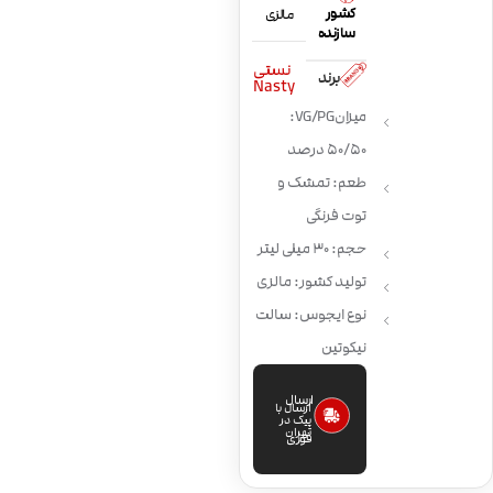
کشور
مالزی
سازنده
نستی
برند
Nasty
میزان VG/PG:
50/50 درصد
طعم: تمشک و
توت فرنگی
حجم: 30 میلی لیتر
تولید کشور: مالزی
نوع ایجوس: سالت
نیکوتین
ارسال
ارسال با
پیک در
تهران
فوری