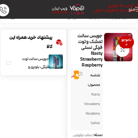
رد کردن به ناوبری
ویپ ایران
منو
رد کردن به محتوای اصلی
VAPE IRAN
خانه
/
جویس ویپ
/
سالت نیکوتین
/
سالت میوه‌ای
جویس سالت
پیشنهاد خرید همراه این
ناموجو
تمشک و توت
د
کالا
فرنگی نستی
بزرگنمایی تصویر
Nasty
Strawberry
جویس سالت توت
Raspberry
فرنگی، بلوبری و
3
تمشک نستی
شناسه
5.0
نظر
Nasty Blueberry
محصول:
Raspberry
Nasty
Strawberry
Strawberry
Raspberry
Saltnic
,
دسته:
سالت نیکوتین