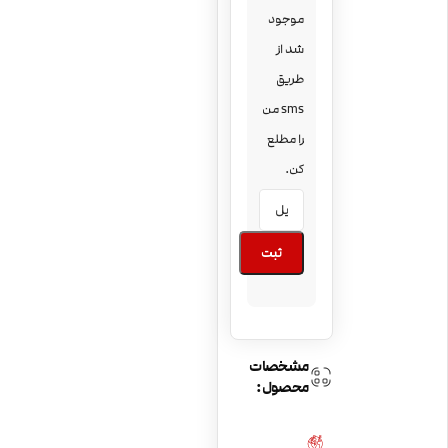
موجود
شد از
طریق
sms من
را مطلع
کن.
ثبت
مشخصات
محصول: