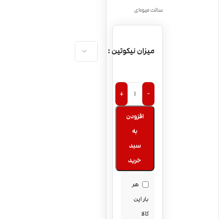
سالت میوه‌ای
میزان نیکوتین
+
-
افزودن
به
سبد
خرید
هر
بار این
کالا