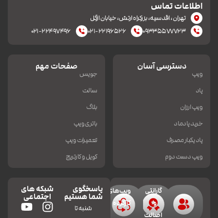
اطلاعات تماس
تهران، اقدسیه، بزرکراه ارتش، خیابان ازگل
۰۲۱-۲۲۴۹۷۴۹۶
۰۲۱-۲۲۱۹۶۵۲۶
۰۹۳۳۵۵۷۷۷۲۳
دسترسی آسان
صفحات مهم
ویپ
جویس
پاد
سالت
ویپ ارزان
بلاگ
خرید پادماد
باتری ویپ
پاد یکبار مصرف
تعمیرات ویپ
ویپ دست دوم
کویل و کارتریج
پاسخگوی
شبکه های
گارانتی
ویپ‌های
شما هستیم
اجتماعی
و
کارکرده
شنبه تا
اصالت