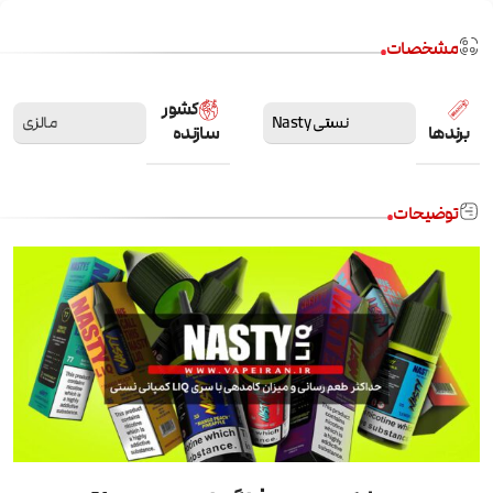
مشخصات
کشور
نستی Nasty
مالزی
برندها
سازنده
توضیحات