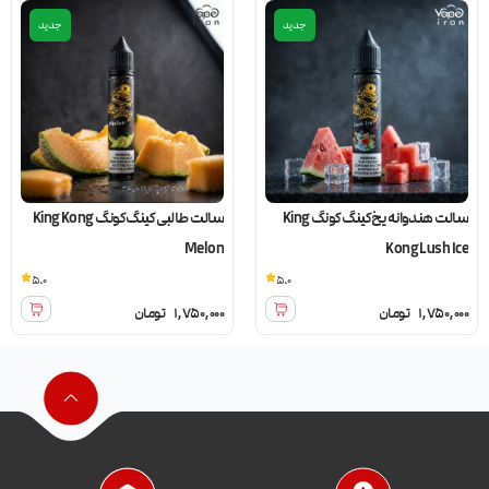
جدید
جدید
سالت هندوانه یخ کینگ کونگ King
سالت طالبی کینگ کونگ King Kong
Melon
Kong Lush Ice
5.0
5.0
1,750,000
تومان
1,750,000
تومان