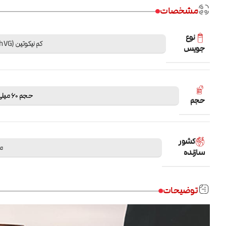
مشخصات
نوع
کم نیکوتین (High VG)
جویس
حجم 60 میلی لیتر
حجم
کشور
م
سازنده
توضیحات