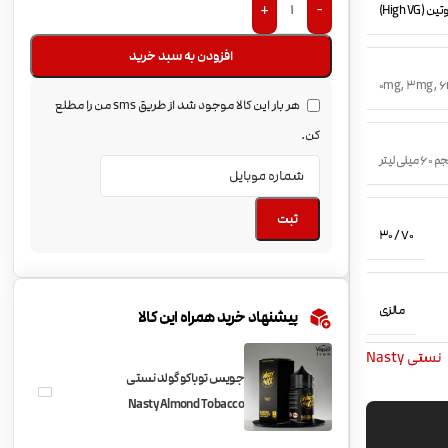
+
-
(High VG)
افزودن به سبد خرید
0mg
,
3mg
,
6
هر بار این کالا موجود شد از طریق sms من را مطلع
کن.
 میلی لیتر
ثبت
70 / 30
مالزی
پیشنهاد خرید همراه این کالا
نستی Nasty
جویس توباکو گولد نستی
Nasty Almond Tobacco