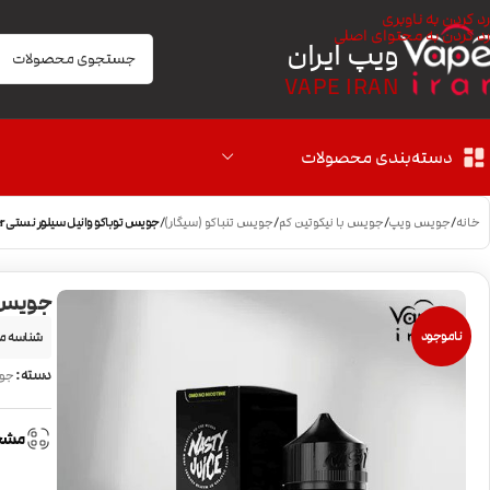
رد کردن به ناوبری
رد کردن به محتوای اصلی
ویپ ایران
VAPE IRAN
دسته‌بندی محصولات
خانه
/
جویس ویپ
/
جویس با نیکوتین کم
/
جویس تنباکو (سیگار)
/
جویس توباکو وانیل سیلور نستی Nasty Tobacco Silver
جویس توباک
ناموجود
شناسه م
دسته:
جوی
مشخ