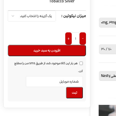
Tobacco Silver
میزان نیکوتین
0mg
,
3m
+
-
70 / 30
افزودن به سبد خرید
هر بار این کالا موجود شد از طریق sms من را مطلع
کن.
 Nasty
ثبت