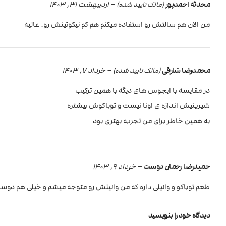
محدثه احمدپور
–
اردیبهشت 31, 1403
(مالک تایید شده)
من الان هم سالتش رو استفاده میکنم هم کم نیکوتینش رو. عالیه
محمدرضا شارقی
–
خرداد 7, 1403
(مالک تایید شده)
در مقایسه با ایجوس های دیگه با همین ترکیب
شیرینیش اندازه ی اونا نیست و توباکوش بیشتره
به همین خاطر برای من تجربه بهتری بود
حمیدرضا رحمان دوست
–
خرداد 9, 1403
طعم توباکو و وانیلی داره که من وانیلش رو متوجه میشم و خیلی هم دوس
دیدگاه خود را بنویسید