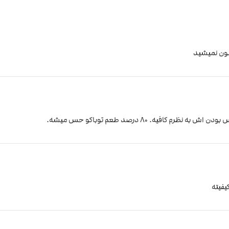
یمون نمیشید
افیه. ۸۰ درصد طعم توباکو حس میشه.
یفیته