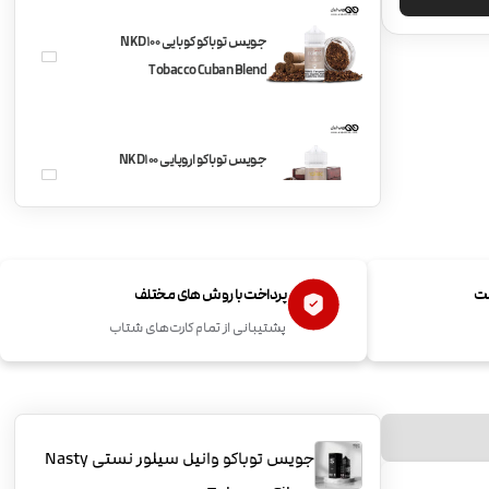
جویس توباکو کوبایی NKD100
Tobacco Cuban Blend
جویس توباکو اروپایی NKD100
Tobacco EuroGold
جویس توباکو آمریکایی NKD100
ست
پرداخت با روش های مختلف
Tobacco American Patriot
پشتیبانی از تمام کارت‌های شتاب
جویس توباکو وانیل سیلور نستی Nasty