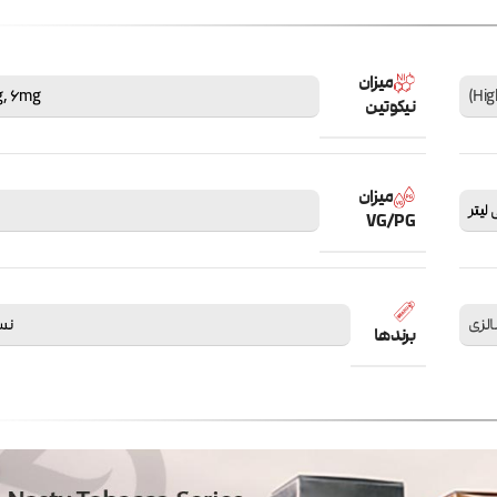
میزان
g
,
6mg
نیکوتین
میزان
VG/PG
الزی
نستی
برندها