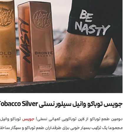
جویس توباکو وانیل سیلور نستی Nasty Tobacco Silver
دومین طعم توباکو از لاین توباکویی کمپانی نستی!
جویس
توباکو وانیل 
مجموعا یک ترکیب بسیار خوبی برای طرفداران طعم توباکو و سیگار ساخت