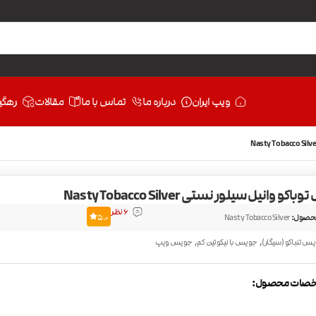
ویپ ایران
درباره ما
تماس با ما
مقالات
رهگی
و وانیل سیلور نستی Nasty Tobacco Silver
6 نظر
حصول:
Nasty Tobacco Silver
5.0
,
,
س تنباکو (سیگار)
جویس با نیکوتین کم
جویس ویپ
صات محصول: