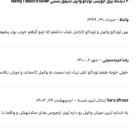
6 دیدگاه برای
جویس توباکو وانیل سیلور نستی Nasty Tobacco Silver
واعظ
–
مرداد 30, 1399
بین توباکو وانیل و توباکو کارامل شک داشتم که اینو گرفتم خوب بود پش
رضا میرحسینی
–
مهر 6, 1400
خیلی خوبه طعم توباکو اش زیاد تره نسبت به وانیل کاستارد و میزان بالانس بودن اش به نظرم ک
Sara afrooz
–
اردیبهشت 29, 1403
(مالک تایید شده)
به اندازه ترین میزان وانیل رو داره توی ایجوس های مشابهش و واقعا با ک