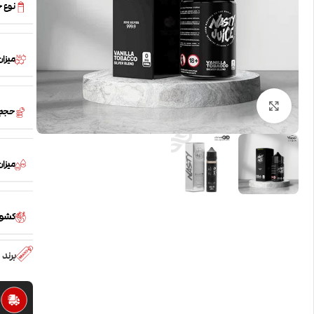
نوع 
میزان
بزرگنمایی تصویر
حجم
میزان /PG
کشور
برند
ا