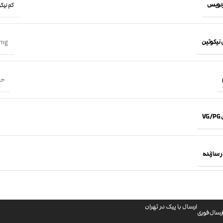
جویس
کم نیکوتین 
 نیکوتین
mg
حجم 60
VG
 سازنده
ارسال با پیک در تهران
رسال فوری