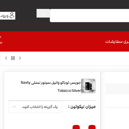
ورود 
6
ری سفارشات
خط
جویس توباکو وانیل سیلور نستی Nasty
Tobacco Silver
میزان نیکوتین