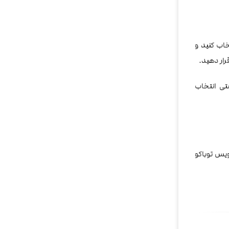
اب کنید و
رار دهید.
و گولد نستی انتخاب
ویس توباکو