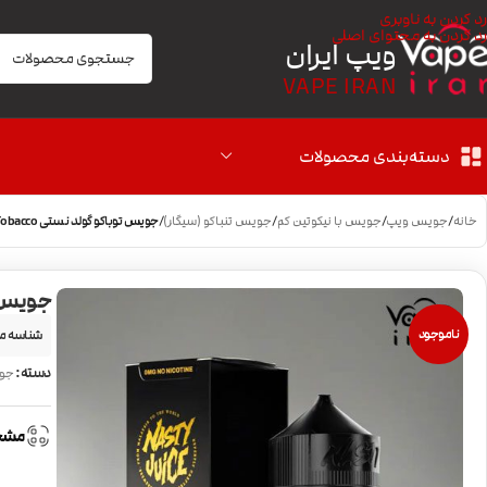
رد کردن به ناوبری
رد کردن به محتوای اصلی
ویپ ایران
VAPE IRAN
دسته‌بندی محصولات
خانه
/
جویس ویپ
/
جویس با نیکوتین کم
/
جویس تنباکو (سیگار)
/
جویس توباکو گولد نستی Nasty Almond Tobacco
جویس توباکو
ناموجود
شناسه م
دسته:
جوی
مشخ