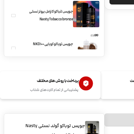
جویس تنباکو کارامل برونز نستی
Nasty Tobacco bronze
جویس توباکو کوبایی NKD100
Tobacco Cuban Blend
جویس توباکو اروپایی NKD100
ست
پرداخت با روش های مختلف
Tobacco EuroGold
پشتیبانی از تمام کارت‌های شتاب
جویس توباکو آمریکایی NKD100
Tobacco American Patriot
جویس توباکو گولد نستی Nasty