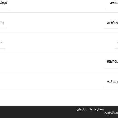
جویس
کم نیکوتین 
 نیکوتین
mg
حجم 60
VG
 سازنده
ارسال با پیک در تهران
رسال فوری