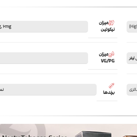
میزان
g
,
6mg
نیکوتین
میزان
VG/PG
الزی
نستی
برندها