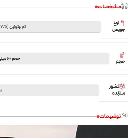
مشخصات
نوع
کم نیکوتین (High VG)
جویس
حجم 60 میلی لیتر
حجم
کشور
م
سازنده
توضیحات