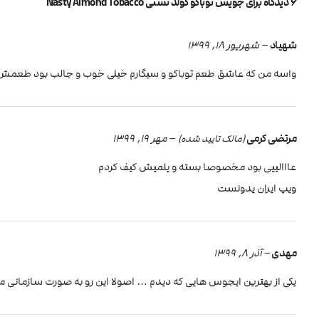
6 دیدگاه برای
جویس توباکو گولد نستی Nasty Almond Tobacco
شهیاد
–
شهریور 18, 1399
واسه من که عاشق طعم توباکو و سیگارم خیلی خوب و جالب بود طعمش، 
مرتضی کرمی
–
مهر 19, 1399
(مالک تایید شده)
عااالییی بود مخصوصا بسته و پلمپش کیف کردم
ویپ ایران یدونست
مهدی
–
آذر 8, 1399
یکی از بهترین ایجوس هایی که دیدم … اصولا این رو به صورت سازمانی مصر