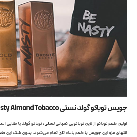
جویس توباکو گولد نستی Nasty Almond Tobacco
اولین طعم توباکو از لاین توباکویی کمپانی نستی، توباکو گولد یا طلایی ا
انتهای مزه این جویس با طعم بادام تلخ تمام می‌شود. بدون شک این طعم ب