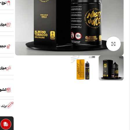
نوع 
میزان
بزرگنمایی تصویر
حجم
میزان /PG
کشور
برند
ا