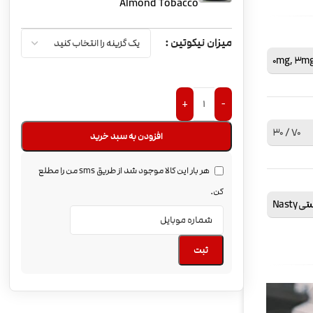
Almond Tobacco
میزان نیکوتین
0mg
,
3m
+
-
70 / 30
افزودن به سبد خرید
هر بار این کالا موجود شد از طریق sms من را مطلع
کن.
 Nasty
ثبت