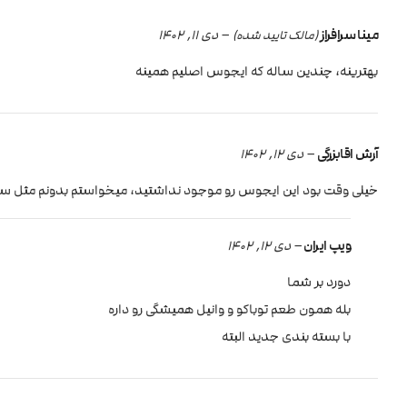
مینا سرافراز
–
دی 11, 1402
(مالک تایید شده)
بهترینه، چندین ساله که ایجوس اصلیم همینه
آرش اقابزرگی
–
دی 12, 1402
خیلی وقت بود این ایجوس رو موجود نداشتید، میخواستم بدونم مثل ساب
ویپ ایران
–
دی 12, 1402
دورد بر شما
بله همون طعم توباکو و وانیل همیشگی رو داره
با بسته بندی جدید البته