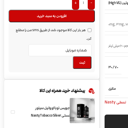
+
-
(High VG)
افزودن به سبد خرید
0mg
,
3mg
,
6
هر بار این کالا موجود شد از طریق sms من را مطلع
کن.
 میلی لیتر
ثبت
70 / 30
مالزی
پیشنهاد خرید همراه این کالا
نستی Nasty
جویس توباکو وانیل سیلور
نستی Nasty Tobacco Silver