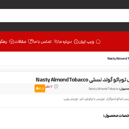
ویپ ایران
درباره ما
تماس با ما
مقالات
رهگی
 گولد نستی Nasty Almond Tobacco
7 نظر
حصول:
Nasty Almond Tobacco
4.8
,
,
س تنباکو (سیگار)
جویس با نیکوتین کم
جویس ویپ
صات محصول: