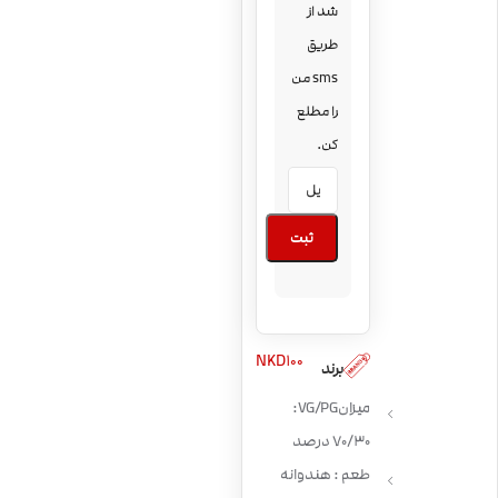
شد از
طریق
sms من
را مطلع
کن.
ثبت
NKD100
برند
میزان VG/PG:
70/30 درصد
طعم : هندوانه