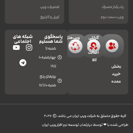
پاد یکبار مصرف
تعمیرات ویپ
ویپ دست دوم
کویل و کارتریج
پاسخگوی
شبکه های
گارانتی
ویپ‌های
شما هستیم
اجتماعی
و
کارکرده
شنبه تا
اصالت
چهارشنبه 10
کالا
تا 19
بخش
خرید
روزهای پنج
عمده
شنبه 10 تا 17
کليه حقوق متعلق به شرکت ویپ ایران می باشد.© 2026
طراحی شده با ❤︎ توسط دپارتمان توسعه نرم افزار ویپ ایران