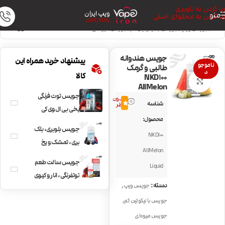
رد کردن به ناوبری
ویپ ایران
منو
رد کردن به محتوای اصلی
VAPE IRAN
خانه
/
جویس ویپ
/
جویس با نیکوتین کم
/
جویس میوه‌ای
جویس هندوانه
پیشنهاد خرید همراه این
ناموجو
طالبی و گرمک
د
کالا
NKD100
بزرگنمایی تصویر
AllMelon
جویس توت فرنگی
بدون
شناسه
0.0
نظر
یخی بی ال وی کی
محصول:
BLVK Frzn Berry
جویس بلوبری، بلک
NKD100
بری، تمشک و یخ
AllMelon
NKD100 Berry
جویس سالت طعم
Liquid
توتفرنگی، انار و کیوی
,
دسته:
جویس ویپ
و یخ NKD100
,
جویس با نیکوتین کم
Strawberry POM
جویس میوه‌ای