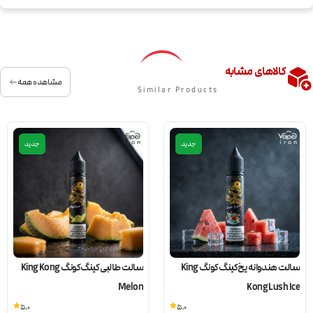
کالاهای مشابه
مشاهده همه
Similar Products
جدید
جدید
سالت هندوانه یخ کینگ کونگ King
سالت طالبی کینگ کونگ King Kong
Melon
Kong Lush Ice
5.0
5.0