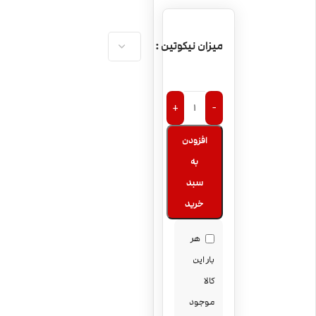
میزان نیکوتین
+
-
افزودن
به
سبد
خرید
هر
بار این
کالا
موجود