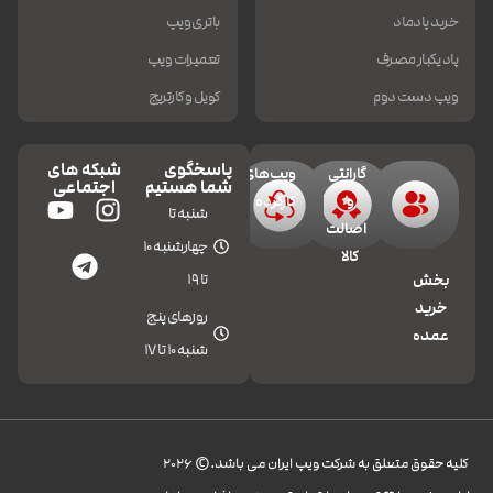
خرید پادماد
باتری ویپ
پاد یکبار مصرف
تعمیرات ویپ
ویپ دست دوم
کویل و کارتریج
پاسخگوی
شبکه های
گارانتی
ویپ‌های
شما هستیم
اجتماعی
و
کارکرده
شنبه تا
اصالت
چهارشنبه 10
کالا
تا 19
بخش
خرید
روزهای پنج
عمده
شنبه 10 تا 17
کليه حقوق متعلق به شرکت ویپ ایران می باشد.© 2026