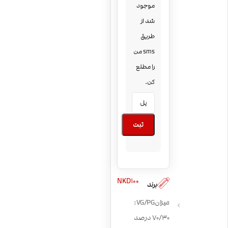
موجود
شد از
طریق
sms من
را مطلع
کن.
ثبت
NKD100
برند
میزان VG/PG:
70/30 درصد