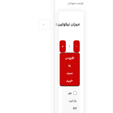
جویس میوه‌ای
میزان نیکوتین
+
-
افزودن
به
سبد
خرید
هر
بار این
کالا