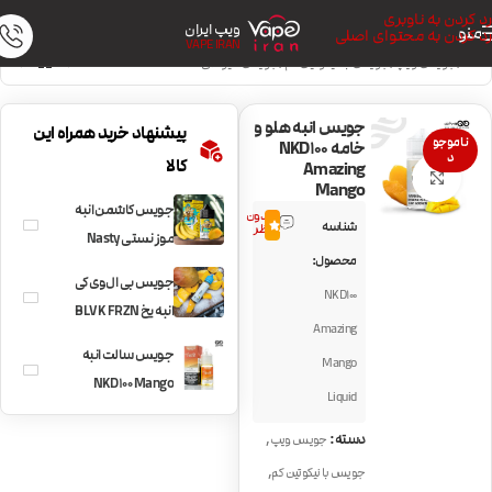
رد کردن به ناوبری
ویپ ایران
منو
رد کردن به محتوای اصلی
VAPE IRAN
خانه
/
جویس ویپ
/
جویس با نیکوتین کم
/
جویس میوه‌ای
جویس انبه هلو و
پیشنهاد خرید همراه این
ناموجو
خامه NKD100
د
کالا
Amazing
بزرگنمایی تصویر
Mango
جویس کاشمن انبه
بدون
شناسه
0.0
نظر
موز نستی Nasty
محصول:
Banana Cushman
جویس بی ال وی کی
NKD100
انبه یخ BLVK FRZN
Amazing
MANGO
جویس سالت انبه
Mango
NKD100 Mango
Liquid
,
دسته:
جویس ویپ
,
جویس با نیکوتین کم