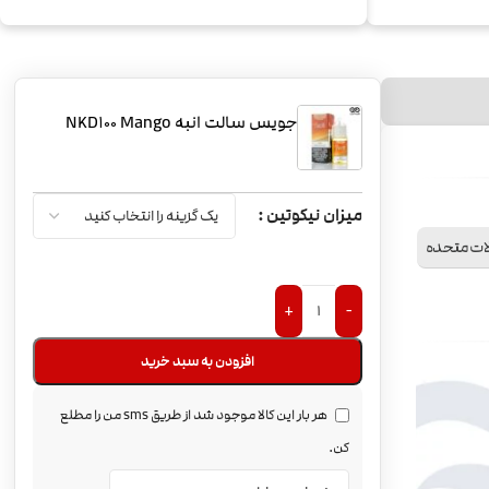
جویس سالت انبه NKD100 Mango
میزان نیکوتین
لات متحده
+
-
افزودن به سبد خرید
هر بار این کالا موجود شد از طریق sms من را مطلع
کن.