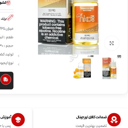
کشور
برند
میزان VG/PG:
طعم : انب
بزرگنمایی تصویر
حجم : 30 میلی لیتر
تولید کشو
نوع ایجو
ا
ضمانت کالای اورجینال
آموزش اس
تضمین بهترین قیمت
پس با خ