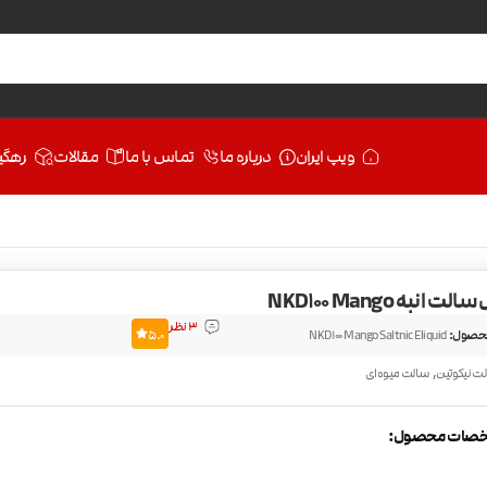
ویپ ایران
درباره ما
تماس با ما
مقالات
رهگی
انبه NKD100 Mango
3 نظر
حصول:
NKD100 Mango Saltnic Eliquid
5.0
,
ت نیکوتین
سالت میوه‌ای
صات محصول: