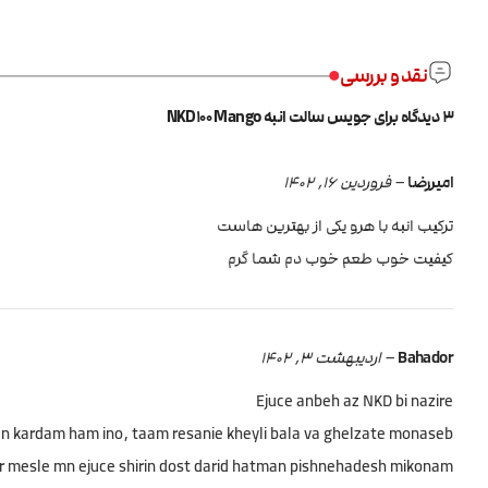
نقد و بررسی
3 دیدگاه برای
جویس سالت انبه NKD100 Mango
امیررضا
–
فروردین 16, 1402
ترکیب انبه با هرو یکی از بهترین هاست
کیفیت خوب طعم خوب دم شما گرم
Bahador
–
اردیبهشت 3, 1402
Ejuce anbeh az NKD bi nazire
n kardam ham ino, taam resanie kheyli bala va ghelzate monaseb
 mesle mn ejuce shirin dost darid hatman pishnehadesh mikonam🤚🏻