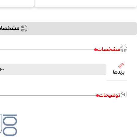
مشخصات
مشخصات
100
برندها
توضیحات