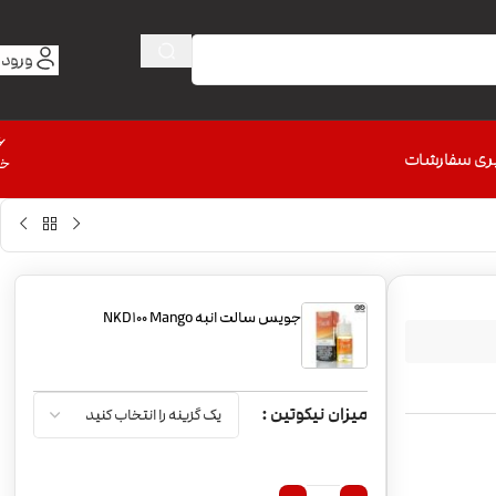
ورود 
6
ری سفارشات
خط
جویس سالت انبه NKD100 Mango
میزان نیکوتین