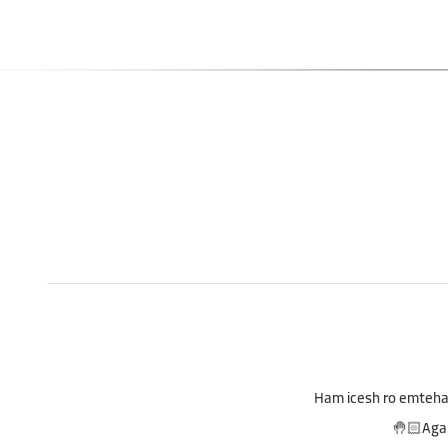
Ham icesh ro emteha
Agar