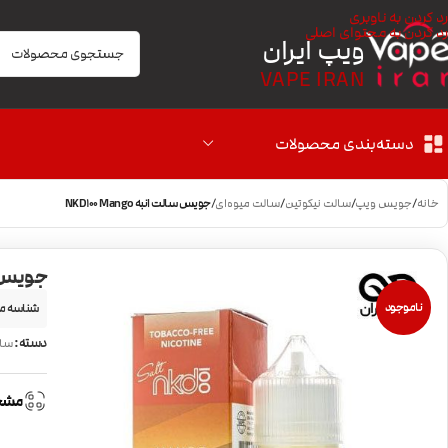
رد کردن به ناوبری
رد کردن به محتوای اصلی
ویپ ایران
VAPE IRAN
دسته‌بندی محصولات
خانه
/
جویس ویپ
/
سالت نیکوتین
/
سالت میوه‌ای
/
جویس سالت انبه NKD100 Mango
جویس سالت 
ناموجود
شناسه م
دسته:
سال
مشخ