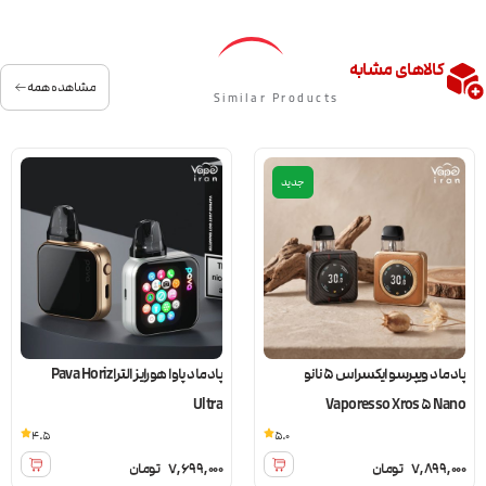
کالاهای مشابه
مشاهده همه
Similar Products
جدید
پادماد ویپرسو ایکسراس 5 نانو
پادماد پاوا هورایز الترا Pava Horiz
Ultra
Vaporesso Xros 5 Nano
4.5
5.0
7,899,000
تومان
7,699,000
تومان