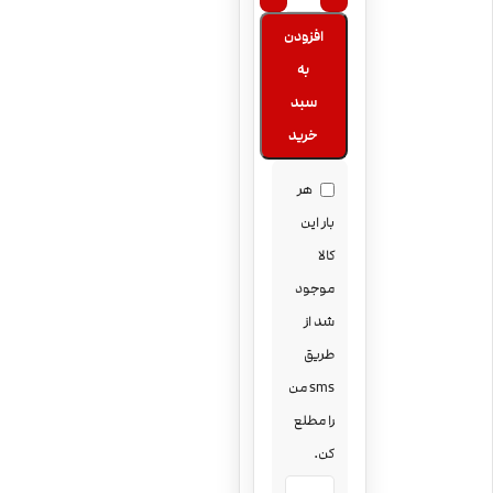
افزودن
به
سبد
خرید
هر
بار این
کالا
موجود
شد از
طریق
sms من
را مطلع
کن.