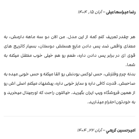
رضا میراسماعیلی
–
آبان 15, 1404
هر چقدر تعریف کنم کمه از این مدل. من الان دو سه ماهه دارمش، به
معنای واقعی ضد پس دادن مایع هستش دوستان، بسیار کاتریج های
قوی ای در برابر پس دادن داره، طعم‌ رو هم خیلی خوب منتقل میکنه به
شما.
بدنه چرم و‌فلزش، حس لوکس بودنش رو القا میکنه و حس خوبی میده به
صاحبش. قدرت کافی داره و سایز خوبی داره، پیشنهاد میکنم اصلی اش رو
از همین فروشگاه ویپ ایران بگیرید. خیالتون راحت که اورجینال میخرید و
به خودتون‌احترام میذارید.
اميرحسين كريمي
–
آبان 22, 1404