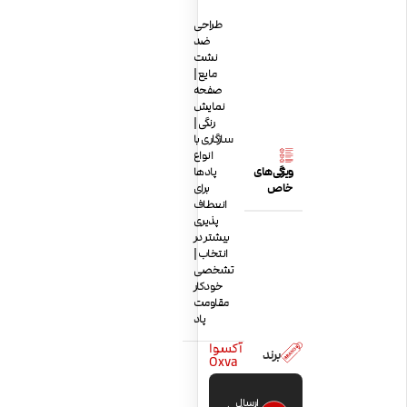
طراحی
ضد
نشت
مایع |
صفحه
نمایش
رنگی |
سازگاری با
انواع
ویژگی‌های
پادها
خاص
برای
انعطاف
پذیری
بیشتر در
انتخاب |
تشخصی
خودکار
مقاومت
پاد
آکسوا
برند
Oxva
ارسال