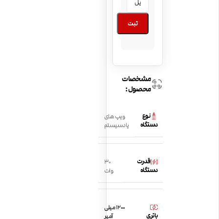
ثبت
مشخصات
محصول:
نوع
ویپ های
دستگاه
پادسیستم
قدرت
30
دستگاه
وات
1200 میلی
باتری
آمپر