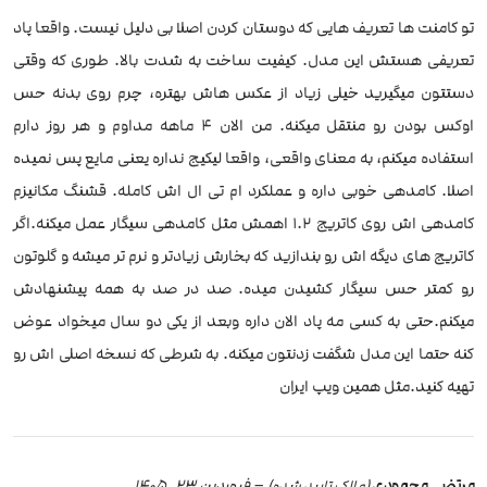
تو‌ کامنت ها تعریف هایی که دوستان کردن اصلا بی دلیل نیست. واقعا پاد
تعریفی هستش این مدل. کیفیت ساخت به شدت بالا. طوری که وقتی
دستتون میگیرید خیلی زیاد از عکس هاش بهتره، چرم روی بدنه حس
اوکس بودن رو منتقل میکنه. من الان ۴ ماهه مداوم و هر روز دارم
استفاده میکنم، به معنای واقعی، واقعا لیکیج نداره یعنی مایع پس نمیده
اصلا. کامدهی خوبی داره و عملکرد ام تی ال اش کامله. قشنگ مکانیزم
کامدهی اش روی کاتریج ۱.۲ اهمش مثل کامدهی سیگار عمل میکنه.اگر
کاتریج های دیگه اش رو بندازید که بخارش زیادتر و نرم تر میشه و گلوتون
رو کمتر حس سیگار کشیدن میده. صد در صد به همه پیشنهادش
میکنم.حتی به کسی مه پاد الان داره و‌بعد از یکی دو سال میخواد عوض
کنه حتما این مدل شگفت زدنتون میکنه. به شرطی که نسخه اصلی اش رو
تهیه کنید.مثل همین ویپ ایران
مرتضی محمودی
–
فروردین 23, 1405
(مالک تایید شده)