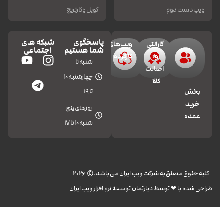
ویپ دست دوم
کویل و کارتریج
پاسخگوی
شبکه های
گارانتی
ویپ‌های
شما هستیم
اجتماعی
و
کارکرده
شنبه تا
اصالت
چهارشنبه 10
کالا
تا 19
بخش
خرید
روزهای پنج
عمده
شنبه 10 تا 17
کليه حقوق متعلق به شرکت ویپ ایران می باشد.© 2026
طراحی شده با ❤︎ توسط دپارتمان توسعه نرم افزار ویپ ایران