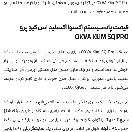
OXVA Xlim SQ Pro می‌توانید یه ویپ مطمئن، شیک و با قیمت مناسب رو
همیشه همراه خودت داشته باشید.
قیمت پادسیستم اکسوا اکسلیم اس کیو پرو
OXVA XLIM SQ PRO
دستگاه OXVA Xlim SQ Pro دارای بدنه‌ای مربعی و خوش‌دست است که
از آلیاژ آلومینیوم ساخته شده. طراحی آن سبک، ارگونومیک و بسیار
خوش‌ساخت است و در رنگ‌هایی متنوع مثل مشکی چرمی، آبی متالیک،
سفید یاسی، صورتی روشن، سبز، طرح چوب یا طرح فیبر کربن عرضه
می‌شود تا با هر سلیقه‌ای سازگار باشد.
در این دستگاه یک باتری داخلی با ظرفیت
1200 میلی‌آمپر ساعت
قرار دارد که
به‌راحتی برای استفاده روزانه کافی است. باتری دستگاه از طریق
درگاه شارژ
سریع Type-C
با توان ۵ ولت و ۲ آمپر شارژ می‌شود و شارژ کامل آن فقط
حدود
۴۵ دقیقه
طول می‌کشد. بر روی بدنه، یک
نمایشگر رنگی 0.96 اینچی