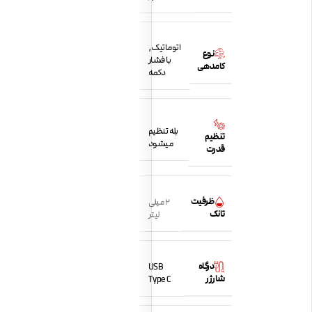
اتوماتیک
,
نوع
با فشار
کامدهی
دکمه
بله تنظیم
تنظیم
میشود
قدرت
ظرفیت
2 میلی
تانک
لیتر
درگاه
USB
شارژر
Type C