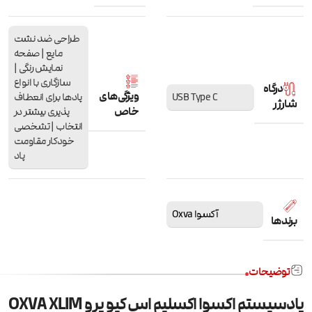
طراحی ضد نشت
مایع | صفحه
نمایش رنگی |
سازگاری با انواع
درگاه
ویژگی‌های
USB Type C
پادها برای انعطاف
شارژر
خاص
پذیری بیشتر در
انتخاب | تشخصی
خودکار مقاومت
پاد
آکسوا Oxva
برندها
توضیحات
پادسیستم اکسوا اکسلیم اس کیو پرو OXVA XLIM