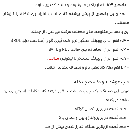
–
پادهای V3
که از بالا پر می‌شوند و نشت کمتری دارند،
– همچنین
پادهای از پیش پرشده
که مناسب افراد پرمشغله یا تازه‌کار
هستند.
این پادها در مقاومت‌های مختلف عرضه می‌شن، از جمله:
–
0.4 اهم
برای ویپینگ سنگین‌تر و طعم‌گیری قوی (مناسب برای RDL)،
–
0.6 اهم
برای استفاده بین حالت RDL و MTL،
–
0.8 اهم
برای ویپینگ سبک‌تر با نیکوتین
سالت
،
–
1.2 اهم
برای کام‌دهی نرم و مصرف نیکوتین ملایم.
چیپ هوشمند و حفاظت چندگانه
درون این دستگاه یک چیپ هوشمند قرار گرفته که امکانات امنیتی زیر رو
فراهم می‌کنه:
– محافظت در برابر اتصال کوتاه
– محافظت در برابر ولتاژ پایین و دمای بالا
– محافظت از باتری هنگام شارژ شدن بیش از حد