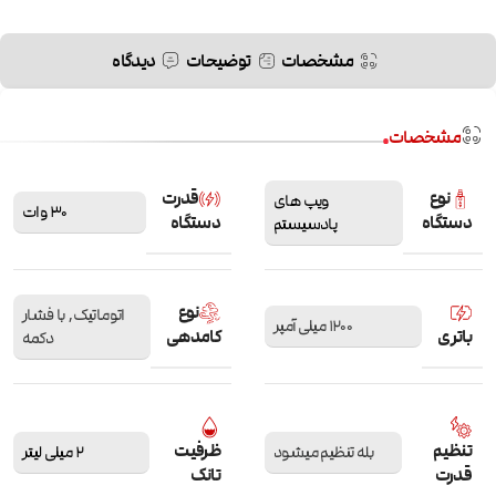
مشخصات
توضیحات
دیدگاه
مشخصات
نوع
قدرت
ویپ های
30 وات
دستگاه
دستگاه
پادسیستم
نوع
اتوماتیک
,
با فشار
1200 میلی آمپر
باتری
کامدهی
دکمه
تنظیم
ظرفیت
بله تنظیم میشود
2 میلی لیتر
قدرت
تانک