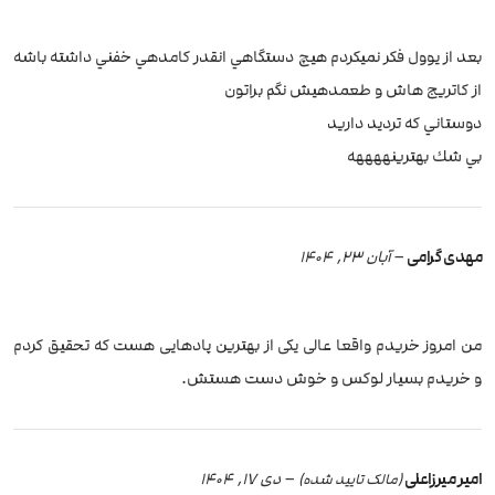
بعد از يوول فكر نميكردم هيچ دستگاهي انقدر كامدهي خفني داشته باشه
از كاتريج هاش و طعمدهيش نگم براتون
دوستاني كه ترديد داريد
بي شك بهترينههههه
مهدی گرامی
–
آبان 23, 1404
من امروز خریدم واقعا عالی یکی از بهترین پادهایی هست که تحقیق کردم
و خریدم بسیار لوکس و خوش دست هستش.
امیر میرزاعلی
–
دی 17, 1404
(مالک تایید شده)