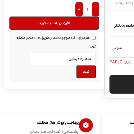
30mg
,
50mg
+
-
افزودن به سبد خرید
دامس بادکنکی
هر بار این کالا موجود شد از طریق sms من را مطلع
کن.
سوئد
پابلو PABLO
ثبت
ست
پرداخت با روش های مختلف
پشتیبانی از تمام کارت‌های شتاب