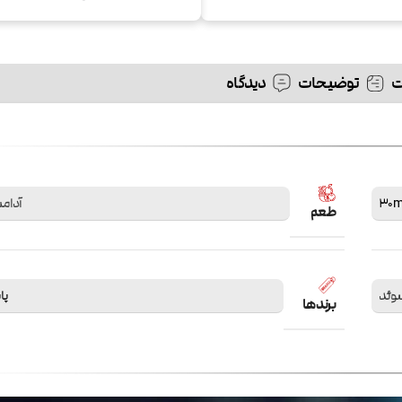
توضیحات
دیدگاه
30m
آدام
طعم
وئد
پابل
برندها