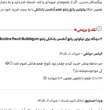
بزرگسالان مدرن. اگر از طعم‌های میوه‌ای یا تند خسته شده‌اید و به دنبا
همین حالا
نیکوتین پانچ پابلو طعم آدامس بادکنکی
را به سبد خرید خود در
نقد و بررسی
2 دیدگاه برای
نیکوتین پانچ آدامس بادکنکی پابلو Pablo Nicotine Pouch Bubblegum
الیاس حیاطی
–
مرداد 10, 1405
من ماهه پبش خرید کردم چقدر زود تنوع طعم هاش تموم شد 🙄😳
کی موجود‌میشه باز؟
۱۰/۱۲ تا طعم داشتین همین ۲ تا مونده 😢
ویدا حسنپور
–
مرداد 11, 1405
(مالک تایید شده)