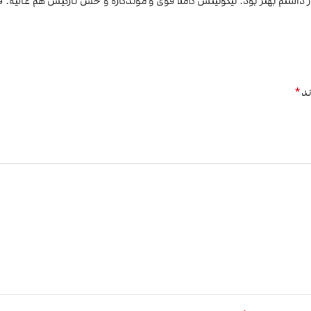
ار داشتم بهتر بود. نیکوتینش کاملاً قوی و موندگاره و حس تازگیش هم عالیه. قط
*
ند