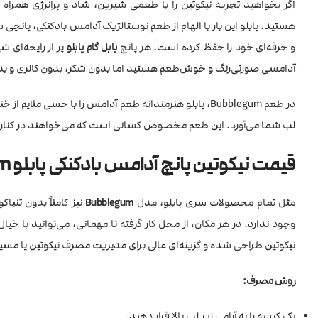
اگر بخواهید تجربه نیکوتین را با طعمی شیرین، شاد و پرانرژی همرا
هستید. پابلو این بار با الهام از طعم نوستالژیک آدامس بادکنکی، پانچ
و حرفه‌ای خود را حفظ کرده است. هر پانچ
بابل گام پابلو
پر از رایحه‌ای 
آدامسی صورتی‌رنگ و خوش‌طعم هستید اما بدون شکر، بدون کالری و بد
در طعم Bubblegum، پابلو هنرمندانه طعم آدامس را با حسی
لب شما می‌آورد. این طعم مخصوص کسانی است که می‌خواهند در کنار د
قیمت نیکوتین پانچ آدامس بادکنکی پابلو Pablo Nicotine Pouch Bubblegum
مثل تمام محصولات سری پابلو، مدل
Bubblegum
وجود ندارد. در هر مکان، از محل کار گرفته تا مهمانی، می‌توانید با خیا
نیکوتین طراحی شده و گزینه‌ای عالی برای مدیریت مصرف نیکوتین یا مسی
روش مصرف:
یک کیسه را به آرامی زیر لب بالا قرار دهید.