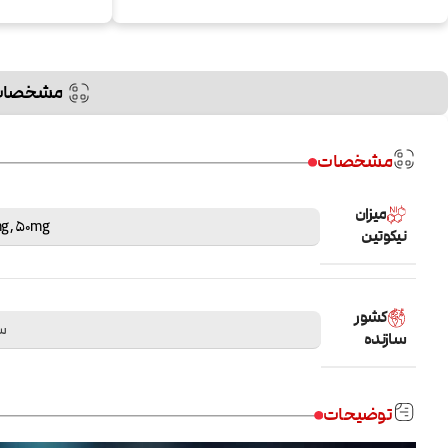
مشخصات
مشخصات
میزان
g
,
50mg
نیکوتین
کشور
س
سازنده
توضیحات