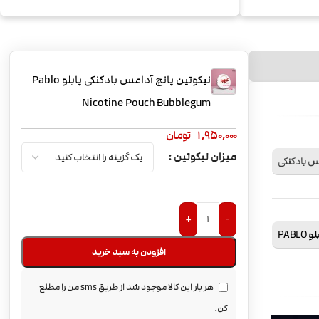
نیکوتین پانچ آدامس بادکنکی پابلو Pablo
Nicotine Pouch Bubblegum
1,950,000
تومان
میزان نیکوتین
س بادکنکی
+
-
و PABLO
افزودن به سبد خرید
هر بار این کالا موجود شد از طریق sms من را مطلع
کن.