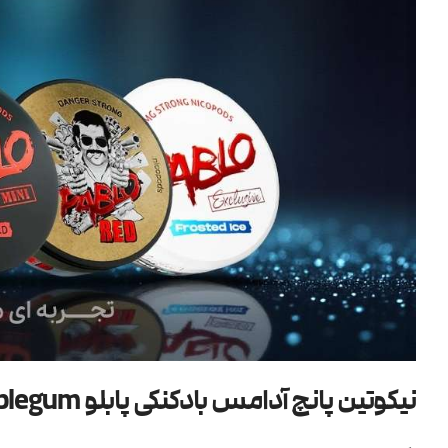
نیکوتین پانچ آدامس بادکنکی پابلو Pablo Nicotine Pouch Bubblegum