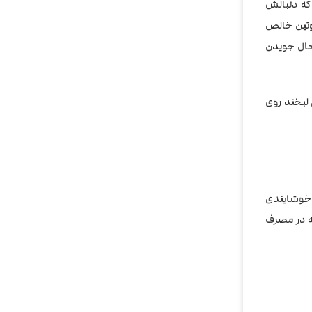
که دنبالش
کوتین خالص
 حال جویدن
ی لبخند روی
 بوی ناخوشایندی
به در مصرف