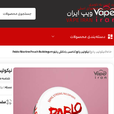
رد کردن به ناوبری
رد کردن به محتوای اصلی
ویپ ایران
VAPE IRAN
دسته‌بندی محصولات
خانه
/
نیکوتین پانچ
/
نیکوتین پانچ آدامس بادکنکی پابلو Pablo Nicotine Pouch Bubblegum
نیکوتین پانچ 
شناسه م
دسته:
نیک
مشخ