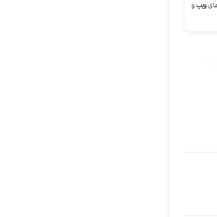
های
ویپ
و