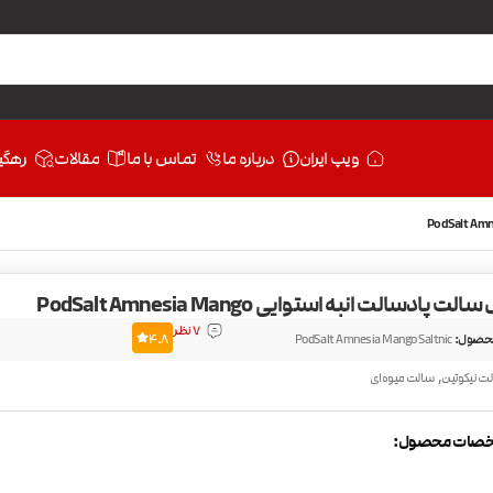
ویپ ایران
درباره ما
تماس با ما
مقالات
رهگی
پادسالت انبه استوایی PodSalt Amnesia Mango
7 نظر
حصول:
PodSalt Amnesia Mango Saltnic
4.8
,
ت نیکوتین
سالت میوه‌ای
صات محصول: