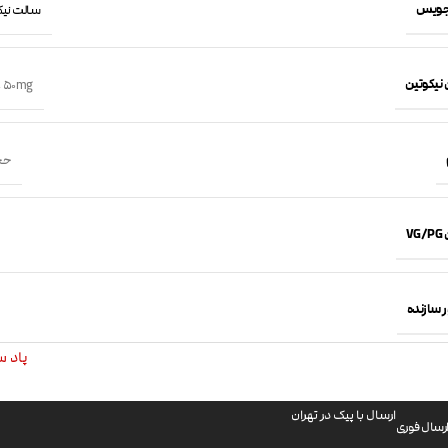
جویس
سالت نیکوتین 
 نیکوتین
,
50mg
حجم 30 
VG
 سازنده
پاد سالت
ارسال با پیک در تهران
رسال فوری