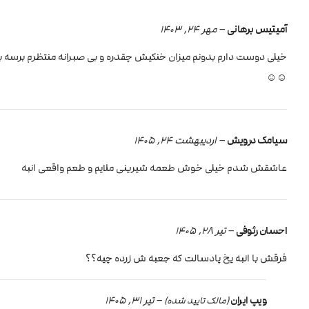
آمیتیس برهانی
–
مهر 24, 1403
خیلی دوست دارم بدونم میزان خنکیش چقدره و بی صبرانه منتظرم برسه 
☺️☺️
سیامک درویش
–
اردیبهشت 24, 1405
عاشقش شدم خیلی خوش طعمه شیرینی ملایم و طعم واقعی انبه
احسان رئوفی
–
تیر 28, 1405
فرقش با انبه یخ پادسالت که جعبه ش زرده چیه؟؟
ویپ ایران
–
تیر 31, 1405
(مالک تایید شده)