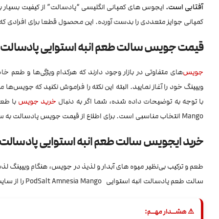
آفتابی است.
ایجوس های کمپانی انگلیسی “پادسالت” از کیفیت بسیار بالایی
کمپانی جوایز متعددی را بدست آورده. این محصول قطعا برای افرادی ک
قیمت جویس سالت طعم انبه استوایی پادسالت PodSalt Amnesia Mango
جویس
‌های متفاوتی در بازار وجود دارند که هرکدام ویژگی‌ها و طعم
ویپینگ خود را آغاز نمایید. البته این نکته را فراموش نکنید که جویس‌ها 
با توجه به توضیحات داده شده، شما اگر به دنبال
خرید جویس
با طعم
Mango انتخاب مناسبی است. برای اطلاع از قیمت جویس پادسالت به سایت
خرید ایجویس سالت طعم انبه استوایی پادسالت PodSalt Amnesia Mango
طعم و ترکیب بی‌نظیر میوه های آبدار و لذیذ در جویس، هنگام ویپینگ ل
سالت طعم پادسالت انبه استوایی PodSalt Amnesia Mango را از سایت ویپ ایران خریداری نمایید.
⚠️ هشــدار مهــم: