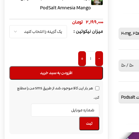
PodSalt Amnesia Mango
2,199,000
تومان
میزان نیکوتین
20mg
,
25
+
-
50 / 50
افزودن به سبد خرید
هر بار این کالا موجود شد از طریق sms من را مطلع
Pod
کن.
ثبت