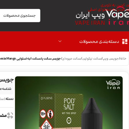
رد کردن به ناوبری
رد کردن به محتوای اصلی
ویپ ایران
VAPE IRAN
دسته‌بندی محصولات
خانه
/
جویس ویپ
/
سالت نیکوتین
/
سالت میوه‌ای
/
جویس سالت پادسالت انبه استوایی PodSalt Amnesia Mango
جویس سالت 
شناسه م
دسته:
سال
مشخ