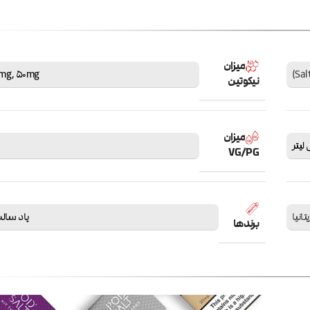
میزان
mg
,
50mg
نیکوتین
میزان
VG/PG
یتانیا
پاد سالت salt
برندها