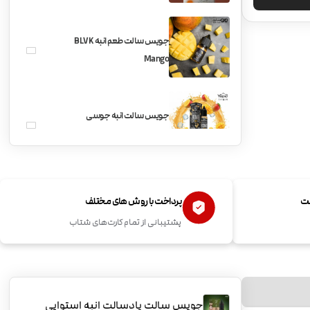
جویس سالت طعم انبه BLVK
Mango
جویس سالت انبه جوسی
VGOD SaltNic Mango Bomb
ست
پرداخت با روش های مختلف
پشتیبانی از تمام کارت‌های شتاب
جویس سالت پادسالت انبه استوایی