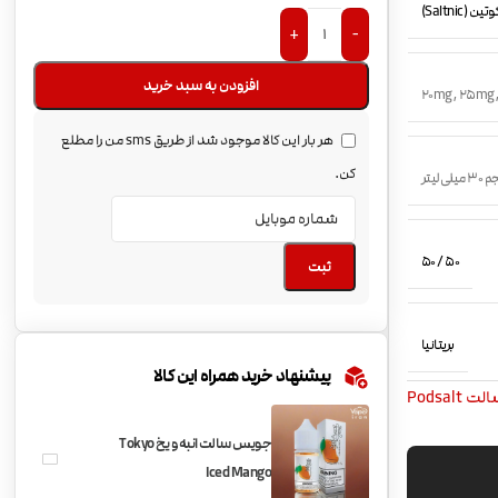
(Saltnic)
+
-
افزودن به سبد خرید
20mg
,
25mg
هر بار این کالا موجود شد از طریق sms من را مطلع
کن.
میلی لیتر
50 / 50
ثبت
بریتانیا
پیشنهاد خرید همراه این کالا
 Podsalt
جویس سالت انبه و یخ Tokyo
Iced Mango