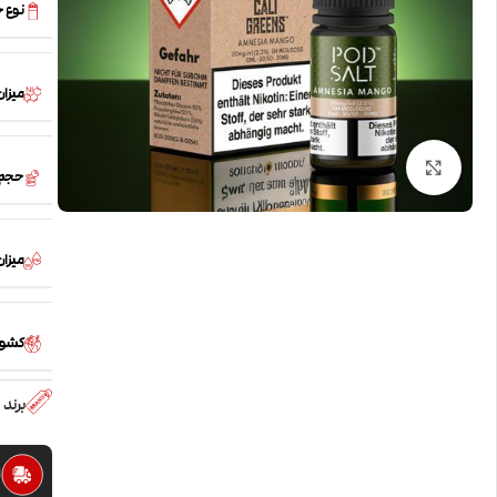
نوع 
میزان
بزرگنمایی تصویر
حجم
میزان /PG
کشور
برند
ا