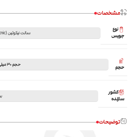
مشخصات
نوع
سالت نیکوتین (Saltnic)
جویس
حجم 30 میلی لیتر
حجم
کشور
بر
سازنده
توضیحات