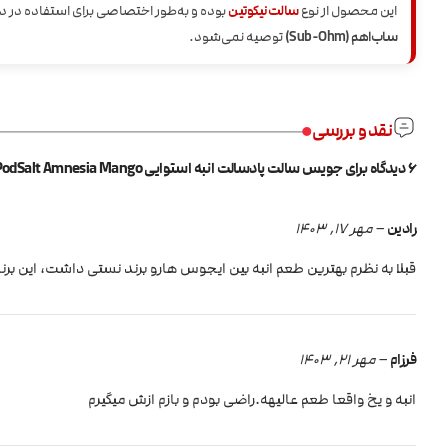
این محصول از نوع
سالت نیکوتین
بوده و به‌طور اختصاصی برای استفاده در 
ساب‌اهم (Sub-Ohm)
توصیه نمی‌شود.
نقد و بررسی
6 دیدگاه برای
جویس سالت پادسالت انبه استوایی PodSalt Amnesia Mango
رادین
–
مهر 17, 1403
قبلا به نظرم بهترین طعم انبه بین ایجوس هارو برند نستی داشت، این برن
فرزام
–
مهر 21, 1403
انبه و یخ واقعا طعم عالیهه.راضی بودم و بازم ازش میگیرم