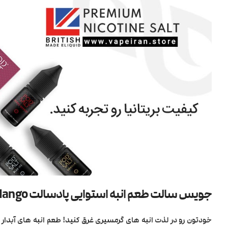
جویس سالت طعم انبه استوایی پادسالت PodSalt Amnesia Mango
خودتون رو در لذت انبه های گرمسیری غرق کنید! طعم انبه های آبدار 