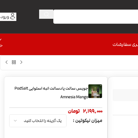
ورود 
6
ری سفارشات
خط
جویس سالت پادسالت انبه استوایی PodSalt
Amnesia Mango
2,199,000
تومان
میزان نیکوتین