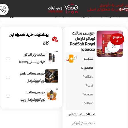
رد کردن به ناوبری
ویپ ایران
منو
رد کردن به محتوای اصلی
VAPE IRAN
خانه
/
جویس ویپ
/
سالت نیکوتین
/
سالت تنباکو (سیگار)
جویس سالت
پیشنهاد خرید همراه این
ناموجو
توباکو کارامل
د
کالا
PodSalt Royal
بزرگنمایی تصویر
Tobacco
سالت برنز تنباکو
5
شناسه
5.0
نظر
کارامل نستی Nasty
محصول:
Bronze Blend
جویس سالت طعم
PodSalt
توباکو و کارامل
Royal
BLVK Tobacco
جویس سالت
Tobacco
Caramel
توباکو و کارامل رایپ
Saltnic
ویپ Ripe Vapes
,
دسته:
سالت نیکوتین
VCT Caramel
سالت تنباکو (سیگار)