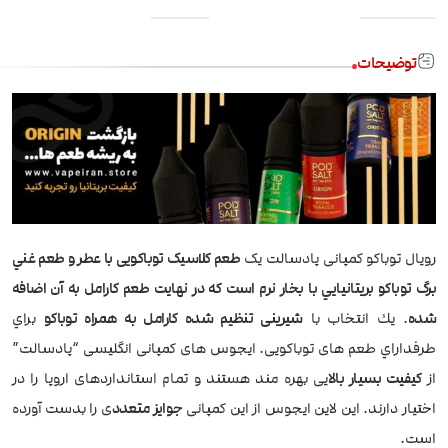
توضیحات
رویال توباكو کمپانی پادسالت یک
طعم کلاسیک توباکویی با عطر و طعم غني
برگ توباكو بريتانيايي با بخار نرم است که در نهايت طعم کارامل به آن اضافه
شده
. يك انتخاب با
شیرینی تنظیم شده کارامل به همراه توباکو
براي
طرفداراي طعم های توباكویی. ایجوس های کمپانی انگلیسی “پادسالت”
از
کیفیت بسیار بالا
یی بهره مند هستند و تمام استانداردهای اروپا را در
اختیار دارند. این لاین ایجوس از این کمپانی
جوایز متعدد
ی را بدست آورده
است.