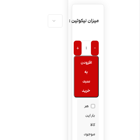
میزان نیکوتین
+
-
افزودن
به
سبد
خرید
هر
بار این
کالا
موجود