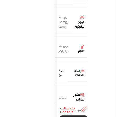
20mg
,
میزان
25mg
,
نیکوتین
50mg
حجم 30
حجم
میلی لیتر
میزان
50 /
VG/PG
50
کشور
بریتانیا
سازنده
پاد سالت
برند
Podsalt