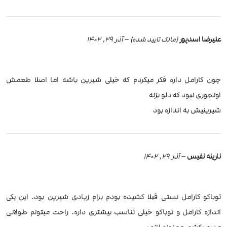
علیرضا اسدپور
–
آذر 29, 1402
(مالک تایید شده)
چون کارامل داره فکر میکردم که خیلی شیرین باشه اما اصلا طعمش
اونجوری نبود که دلو بزنه
شیرینیش به اندازه بود
نارینه نفیس
–
آذر 29, 1402
توباکو کارامل نستی قبلا کشیده بودم برام زیادی شیرین بود. این یکی
اندازه کارامل و توباکو خیلی تناسب بیشتری داره. راحت میتونم طولانی