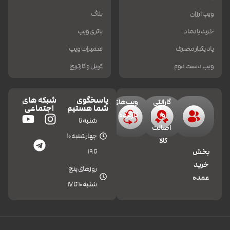
ویپ ارزان
بلاگ
خرید پادماد
باتری ویپ
پاد یکبار مصرف
تعمیرات ویپ
ویپ دست دوم
کویل و کارتریج
پاسخگوی
شبکه های
گارانتی
ویپ‌های
شما هستیم
اجتماعی
و
کارکرده
شنبه تا
اصالت
چهارشنبه 10
کالا
تا 19
بخش
خرید
روزهای پنج
عمده
شنبه 10 تا 17