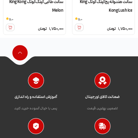
سالت هندوانه یخ کینگ کونگ King
سالت طالبی کینگ کونگ King Kong
Melon
Kong Lush Ice
5.0
5.0
1,750,000
تومان
1,750,000
تومان
ضمانت کالای اورجینال
آموزش استفاده و راه اندازی
تضمین بهترین قیمت
پس با خیال آسوده خرید کنید