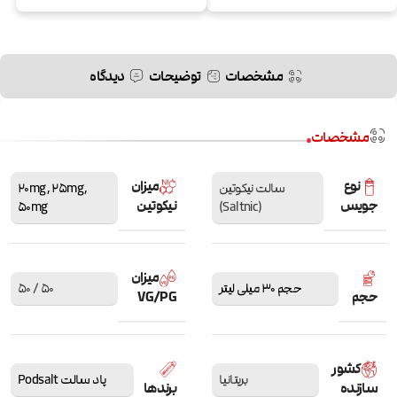
مشخصات
توضیحات
دیدگاه
مشخصات
نوع
میزان
سالت نیکوتین
,
25mg
,
20mg
جویس
نیکوتین
50mg
(Saltnic)
میزان
حجم 30 میلی لیتر
50 / 50
حجم
VG/PG
کشور
بریتانیا
پاد سالت Podsalt
سازنده
برندها