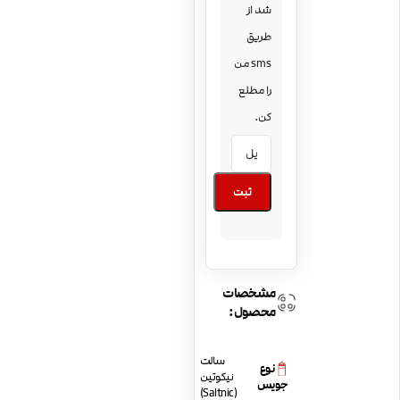
شد از
طریق
sms من
را مطلع
کن.
ثبت
مشخصات
محصول:
سالت
نوع
نیکوتین
جویس
(Saltnic)