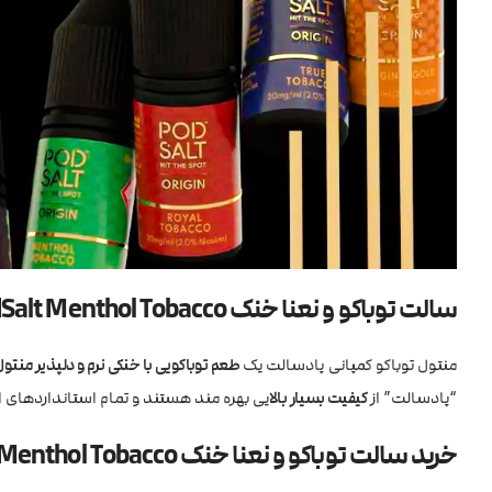
سالت توباکو و نعنا خنک PodSalt Menthol Tobacco
منتول توباكو کمپانی پادسالت یک
طعم توباکویی با خنکی نرم و دلپذیر منت
“پادسالت” از
کیفیت بسیار بالا
یی بهره مند هستند و تمام استانداردهای اروپ
خرید سالت توباکو و نعنا خنک PodSalt Menthol Tobacco