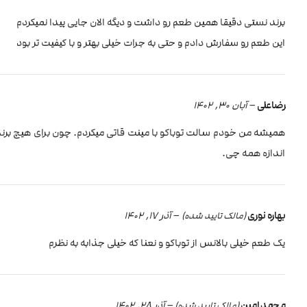
برند نستی دقیقا همین طعم رو داشت و دیگه الان جایی پیدا نمیکردم
این طعم رو سفارش دادم و حتی به جرات خیلی بهتر و با کیفیت تر بود
رضاعلی
–
آبان 30, 1402
همیشه من خودم سالت توباکو با مینت قاتی میکردم. چون برای هیچ برندی
اندازه همه چی.
بهاره نوری
–
آذر 17, 1402
(مالک تایید شده)
یک طعم خیلی بالانس از توباکو و نعنا که خیلی جذابه به نظرم
محمد امین
–
آذر 28, 1402
(مالک تایید شده)