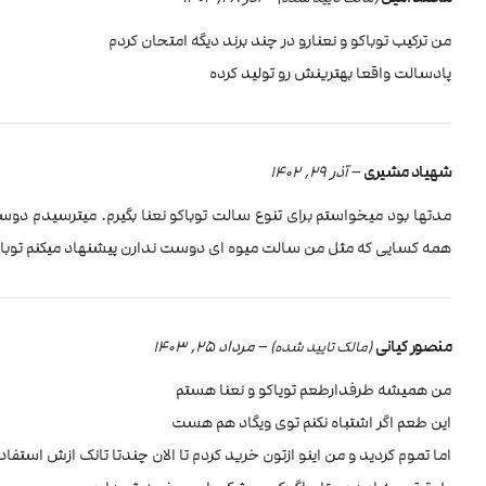
من ترکیب توباکو و نعنارو در چند برند دیگه امتحان کردم
پادسالت واقعا بهترینش رو تولید کرده
شهیاد مشیری
–
آذر 29, 1402
مدتها بود میخواستم برای تنوع سالت توباکو نعنا بگیرم. میترسیدم 
همه کسایی که مثل من سالت میوه ای دوست ندارن پیشنهاد میکنم توباک
منصور کیانی
–
مرداد 25, 1403
(مالک تایید شده)
من همیشه طرفدارطعم تویاکو و نعنا هستم
این طعم اگر اشتباه نکنم توی ویگاد هم هست
اما تموم کردید و من اینو ازتون خرید کردم تا الان چندتا تانک ازش استفاد