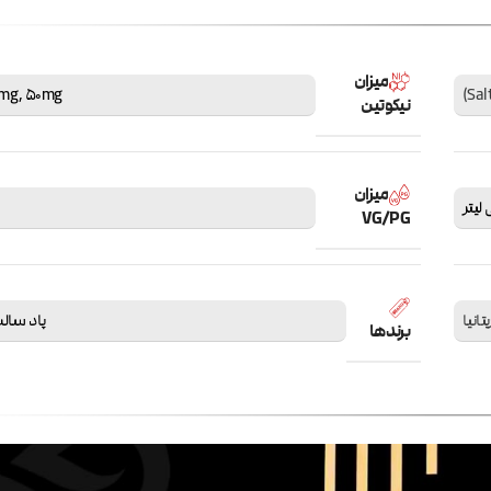
میزان
mg
,
50mg
نیکوتین
میزان
VG/PG
یتانیا
پاد سالت salt
برندها