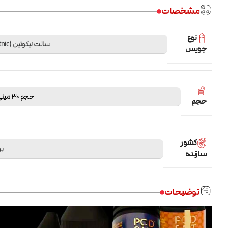
مشخصات
نوع
سالت نیکوتین (Saltnic)
جویس
حجم 30 میلی لیتر
حجم
کشور
بر
سازنده
توضیحات