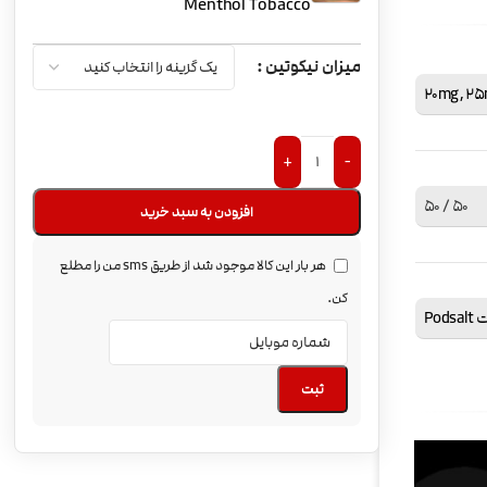
Menthol Tobacco
میزان نیکوتین
20mg
,
25
+
-
50 / 50
افزودن به سبد خرید
هر بار این کالا موجود شد از طریق sms من را مطلع
کن.
Pod
ثبت