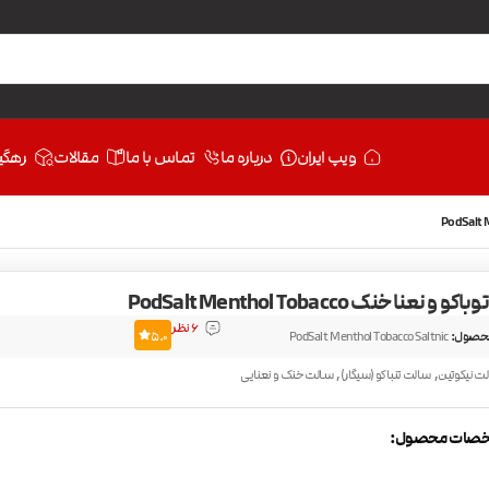
ویپ ایران
درباره ما
تماس با ما
مقالات
رهگی
 نعنا خنک PodSalt Menthol Tobacco
6 نظر
حصول:
PodSalt Menthol Tobacco Saltnic
5.0
,
,
ت نیکوتین
سالت تنباکو (سیگار)
سالت خنک و نعنایی
صات محصول: