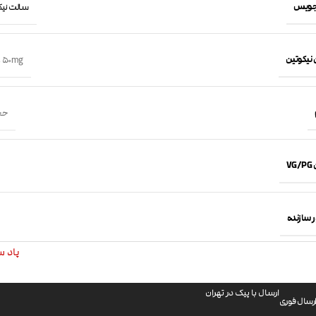
جویس
سالت نیکوتین 
 نیکوتین
,
50mg
حجم 30 
VG
 سازنده
پاد سالت
ارسال با پیک در تهران
رسال فوری