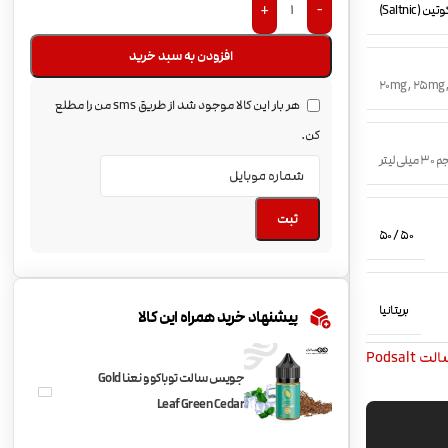
+
-
(Saltnic)
افزودن به سبد خرید
20mg
,
25mg
هر بار این کالا موجود شد از طریق sms من را مطلع
کن.
میلی لیتر
ثبت
50 / 50
بریتانیا
پیشنهاد خرید همراه این کالا
 Podsalt
جویس سالت توباکو و نعنا Gold
Leaf Green Cedar