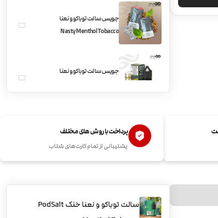
جویس سالت توباکو و نعنا
Nasty Menthol Tobacco
جویس سالت توباکو و نعنا
Tobacco Monster Menthol
ست
پرداخت با روش های مختلف
پشتیبانی از تمام کارت‌های شتاب
سالت توباکو و نعنا خنک PodSalt