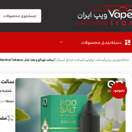
رد کردن به ناوبری
رد کردن به محتوای اصلی
ویپ ایران
VAPE IRAN
دسته‌بندی محصولات
خانه
/
جویس ویپ
/
سالت نیکوتین
/
سالت تنباکو (سیگار)
/
سالت توباکو و نعنا خنک PodSalt Menthol Tobacco
سالت توباکو و
ناموجود
شناسه م
دسته:
سال
مشخ