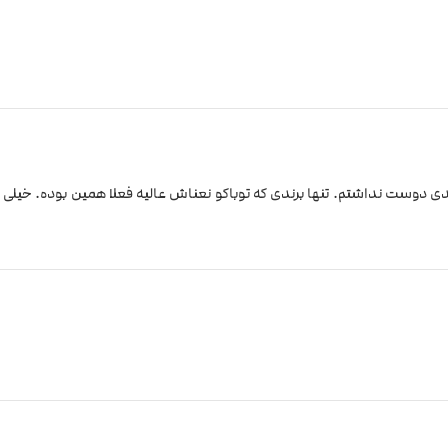
 دوست نداشتم. تنها برندی که توباکو نعناش عالیه فعلا همین بوده. خیلی ب