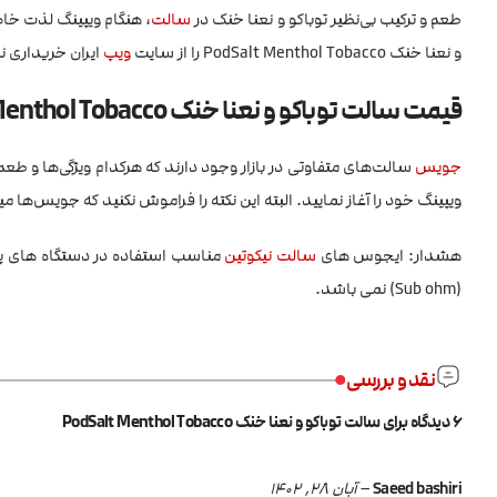
طعم و ترکیب بی‌نظیر توباکو و نعنا خنک در
سالت
، هنگام ویپینگ لذت خاص
و نعنا خنک PodSalt Menthol Tobacco را از سایت
ویپ
ایران خریداری نم
قیمت سالت توباکو و نعنا خنک PodSalt Menthol Tobacco
جویس
‌ سالت‌های متفاوتی در بازار وجود دارند که هرکدام ویژگی‌ها و
ویپینگ خود را آغاز نمایید. البته این نکته را فراموش نکنید که جویس‌ها 
هشدار: ایجوس های
سالت نیکوتین
مناسب استفاده در دستگاه های 
(Sub ohm) نمی باشد.
نقد و بررسی
6 دیدگاه برای
سالت توباکو و نعنا خنک PodSalt Menthol Tobacco
Saeed bashiri
–
آبان 28, 1402