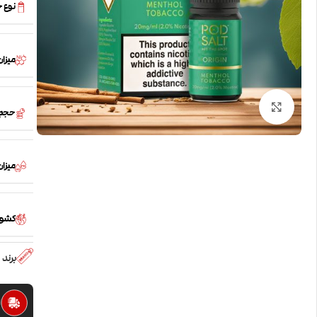
نوع 
میزان
بزرگنمایی تصویر
حجم
میزان /PG
کشور
برند
ا