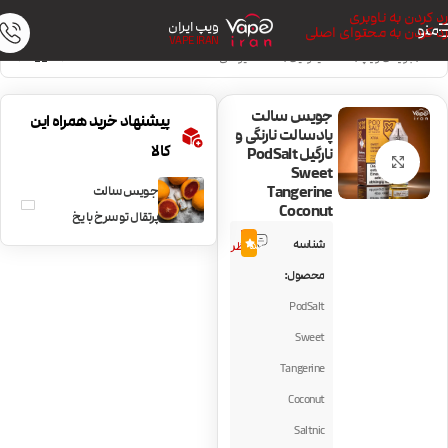
رد کردن به ناوبری
ویپ ایران
منو
رد کردن به محتوای اصلی
VAPE IRAN
خانه
/
جویس ویپ
/
سالت نیکوتین
/
سالت میوه‌ای
جویس سالت
پیشنهاد خرید همراه این
پادسالت نارنگی و
کالا
نارگیل PodSalt
بزرگنمایی تصویر
Sweet
Tangerine
جویس سالت
Coconut
پرتقال تو‌‌ سرخ با یخ
4
BLVK Red Orange
شناسه
5.0
نظر
SaltPlus
محصول:
PodSalt
Sweet
Tangerine
Coconut
Saltnic