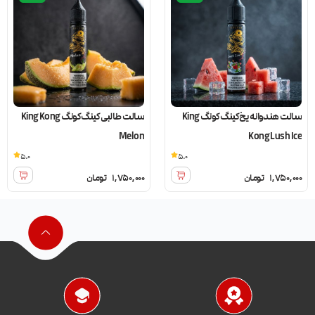
سالت هندوانه یخ کینگ کونگ King
سالت طالبی کینگ کونگ King Kong
Melon
Kong Lush Ice
5.0
5.0
1,750,000
تومان
1,750,000
تومان