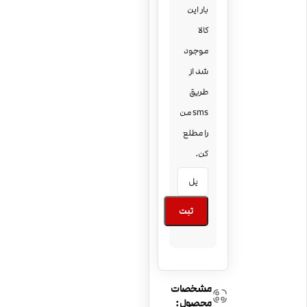
بار این
کالا
موجود
شد از
طریق
sms من
را مطلع
کن.
ثبت
مشخصات
محصول: