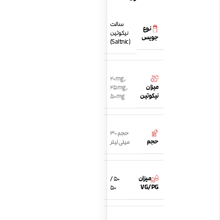
سالت
نوع
نیکوتین
جویس
(Saltnic)
20mg
,
میزان
25mg
,
نیکوتین
50mg
حجم 30
حجم
میلی لیتر
میزان
50 /
VG/PG
50