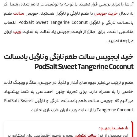
آن‌ها را مورد بررسی قرار دهید. با توجه به توضیحات داده شده، شما اگر
به دنبال
خرید جویس
با طعم نارنگی و نارگیل هستید، جویس
سالت
طعم
پادسالت نارنگی و نارگیل PodSalt Sweet Tangerine Coconut انتخاب
مناسبی است. برای اطلاع از قیمت جویس پادسالت به سایت
ویپ
ایران
مراجعه نمایید.
خرید ایجویس سالت طعم نارنگی و نارگیل پادسالت
PodSalt Sweet Tangerine Coconut
طعم و ترکیب بی‌نظیر میوه های آبدار و لذیذ در جویس، هنگام ویپینگ لذت
خاصی را به همراه دارد. برای تجربه چنین احساسی به شما پیشنهاد
می‌کنیم که جویس سالت طعم پادسالت نارنگی و نارگیل PodSalt Sweet
Tangerine Coconut را از سایت ویپ ایران خریداری نمایید.
⚠️ هشــدار مهــم:
این محصول از نوع
سالت نیکوتین
بوده و به‌طور اختصاصی برای استفاده در