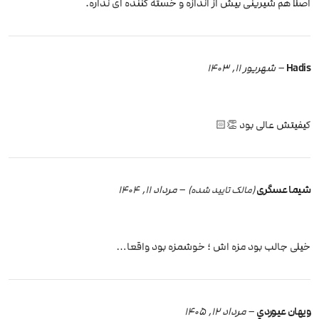
اصلا هم شیرینی بیش از اندازه و خسته کننده ای نداره.
Hadis
–
شهریور 11, 1403
کیفیتش عالی بود 👏🏻
شیما عسگری
–
مرداد 11, 1404
(مالک تایید شده)
خیلی جالب بود مزه اش ؛ خوشمزه بود واقعا…
ويهان عيوردي
–
مرداد 12, 1405