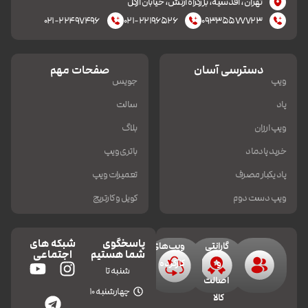
تهران، اقدسیه، بزرکراه ارتش، خیابان ازگل
۰۲۱-۲۲۴۹۷۴۹۶
۰۲۱-۲۲۱۹۶۵۲۶
۰۹۳۳۵۵۷۷۷۲۳
دسترسی آسان
صفحات مهم
ویپ
جویس
پاد
سالت
ویپ ارزان
بلاگ
خرید پادماد
باتری ویپ
پاد یکبار مصرف
تعمیرات ویپ
ویپ دست دوم
کویل و کارتریج
پاسخگوی
شبکه های
گارانتی
ویپ‌های
شما هستیم
اجتماعی
و
کارکرده
شنبه تا
اصالت
چهارشنبه 10
کالا