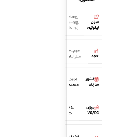
20mg
,
میزان
30mg
,
نیکوتین
50mg
حجم 30
حجم
میلی لیتر
کشور
ایالات
سازنده
متحده
میزان
50 /
VG/PG
50
بلوبری،