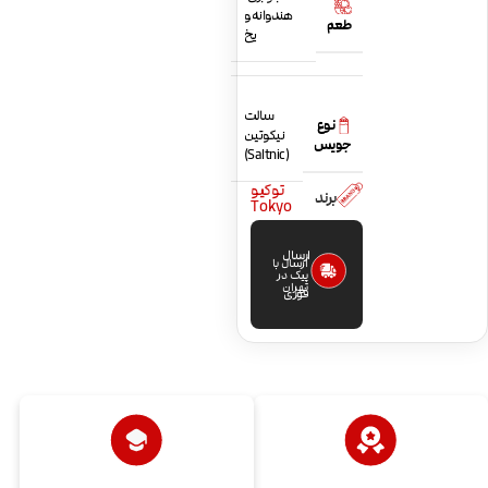
هندوانه و
طعم
یخ
سالت
نوع
نیکوتین
جویس
(Saltnic)
توکیو
برند
Tokyo
ارسال
ارسال با
پیک در
تهران
فوری