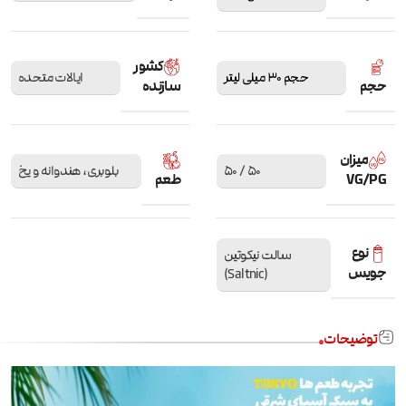
کشور
حجم 30 میلی لیتر
ایالات متحده
حجم
سازنده
میزان
50 / 50
بلوبری، هندوانه و یخ
VG/PG
طعم
نوع
سالت نیکوتین
جویس
(Saltnic)
توضیحات