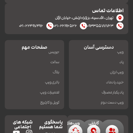
اطلاعات تماس
تهران، اقدسیه، بزرکراه ارتش، خیابان ازگل
۰۲۱-۲۲۴۹۷۴۹۶
۰۲۱-۲۲۱۹۶۵۲۶
۰۹۳۳۵۵۷۷۷۲۳
دسترسی آسان
صفحات مهم
ویپ
جویس
پاد
سالت
ویپ ارزان
بلاگ
خرید پادماد
باتری ویپ
پاد یکبار مصرف
تعمیرات ویپ
ویپ دست دوم
کویل و کارتریج
پاسخگوی
شبکه های
گارانتی
ویپ‌های
شما هستیم
اجتماعی
و
کارکرده