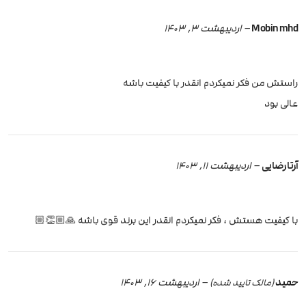
Mobin mhd
–
اردیبهشت 3, 1403
راستش من فکر نمیکردم انقدر با کیفیت باشه
عالی بود
آرتا رضایی
–
اردیبهشت 11, 1403
با کیفیت هستش ، فکر نمیکردم انقدر این برند قوی باشه 🙏🏼👏🏼
حمید
–
اردیبهشت 16, 1403
(مالک تایید شده)