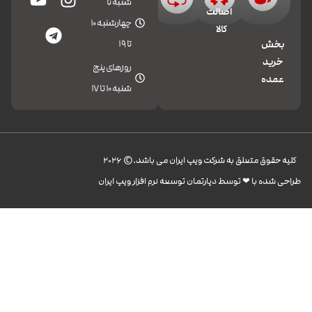
شنبه تا
اصالت
چهارشنبه 10
کالا
تا 19
بخش
خرید
روزهای پنج
عمده
شنبه 10 تا 17
کليه حقوق متعلق به شرکت ویپ ایران می باشد.© 2026
طراحی شده با ❤︎ توسط دپارتمان توسعه نرم افزار ویپ ایران