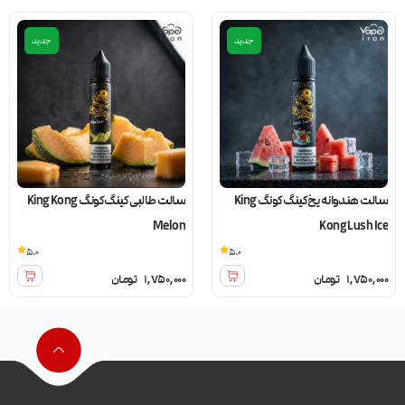
جدید
جدید
سالت هندوانه یخ کینگ کونگ King
سالت طالبی کینگ کونگ King Kong
Melon
Kong Lush Ice
5.0
5.0
1,750,000
تومان
1,750,000
تومان