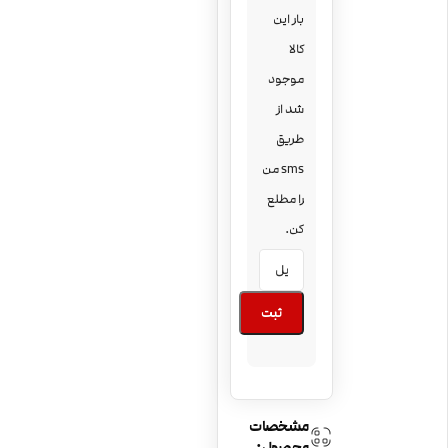
بار این
کالا
موجود
شد از
طریق
sms من
را مطلع
کن.
ثبت
مشخصات
محصول: