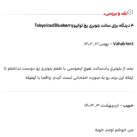
نقد و بررسی
4 دیدگاه برای
سالت بلوبری یخ توکیو Tokyo Iced Blueberry
Vahab hmt
–
بهمن 21, 1402
بعد از بلوبریِ پادسالت هیچ ایجوسی با طعم بلوبری رو دوست نداشتم تا
اینکه این برند رو به صورت امتحانی تست کردم. واقعا با کیفیته
حبیب
–
اردیبهشت 3, 1403
من خوشم اومد خوبه