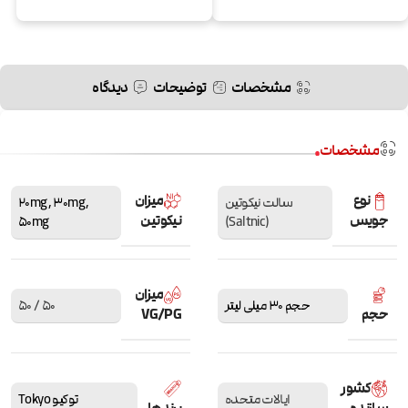
مشخصات
توضیحات
دیدگاه
مشخصات
نوع
میزان
سالت نیکوتین
,
30mg
,
20mg
جویس
نیکوتین
50mg
(Saltnic)
میزان
حجم 30 میلی لیتر
50 / 50
حجم
VG/PG
کشور
ایالات متحده
توکیو Tokyo