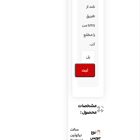
شد از
طریق
sms من
را مطلع
کن.
ثبت
مشخصات
محصول:
سالت
نوع
نیکوتین
جویس