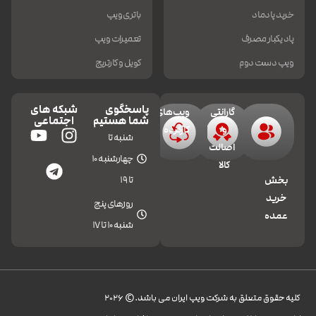
خرید پادماد
باتری ویپ
پاد یکبار مصرف
تعمیرات ویپ
ویپ دست دوم
کویل و کارتریج
پاسخگوی
شبکه های
گارانتی
ویپ‌های
شما هستیم
اجتماعی
و
کارکرده
شنبه تا
اصالت
چهارشنبه 10
کالا
تا 19
بخش
خرید
روزهای پنج
عمده
شنبه 10 تا 17
کليه حقوق متعلق به شرکت ویپ ایران می باشد.© 2026