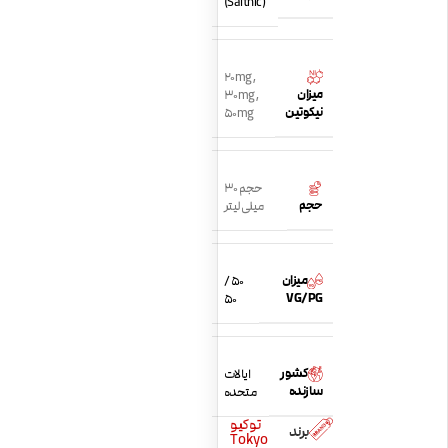
(Saltnic)
20mg
,
میزان
30mg
,
نیکوتین
50mg
حجم 30
حجم
میلی لیتر
میزان
50 /
VG/PG
50
کشور
ایالات
سازنده
متحده
توکیو
برند
Tokyo