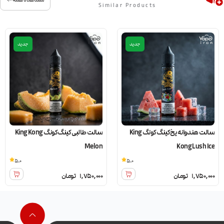
Similar Products
جدید
جدید
سالت هندوانه یخ کینگ کونگ King
سالت طالبی کینگ کونگ King Kong
Melon
Kong Lush Ice
5.0
5.0
1,750,000
تومان
1,750,000
تومان