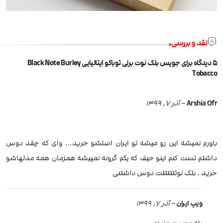
نقد و بررسی
5 دیدگاه برای
جویس بلک نوت برلی توباکو ایتالیایی Black Note Burley
Tobacco
Arshia Ofr
–
آذر 7, 1399
باورم نمیشه این رو میشه تو ایران اصلشو خرید… وای که چقد دوس
داشتم تست کنم اینو حیف که یکم گرونه نمییشه همزمان همه مدلهاشو
خرید . بلک نوتتتتتتت دوس داشتنی
ویپ ایران
–
آذر 7, 1399