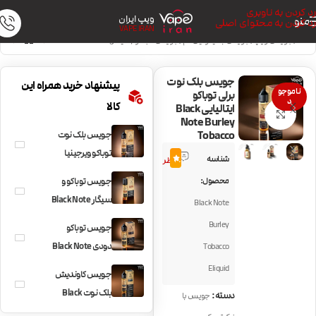
رد کردن به ناوبری
ویپ ایران
منو
رد کردن به محتوای اصلی
VAPE IRAN
خانه
/
جویس ویپ
/
جویس با نیکوتین کم
/
جویس تنباکو (سیگار)
جویس بلک نوت
پیشنهاد خرید همراه این
ناموجو
برلی توباکو
د
کالا
ایتالیایی Black
بزرگنمایی تصویر
Note Burley
Tobacco
جویس بلک نوت
8
توباکو ویرجینیا
شناسه
4.8
نظر
Black Note
محصول:
جویس توباکو و
Virginia Tobacco
سیگار Black Note
Black Note
Cigar Blend
Burley
جویس توباکو
دودی Black Note
Tobacco
Latakia Tobacco
Eliquid
جویس کاوندیش
بلک نوت Black
دسته:
جویس با
Note Cavendish