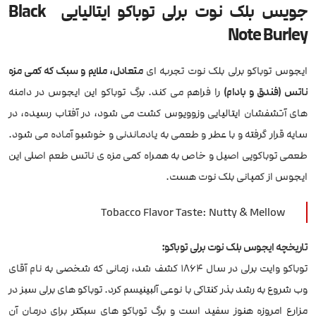
جویس بلک نوت برلی توباکو ایتالیایی Black
Note Burley
ایجوس توباکو برلی بلک نوت تجربه ای
متعادل، ملایم و سبک که کمی مزه
ناتس (فندق و بادام)
را فراهم می کند. برگ توباکو این ایجوس در دامنه
های آتشفشان ایتالیایی وزوویوس کشت می شود، در آفتاب رسیده، در
سایه قرار گرفته و با عطر و طعمی به یادماندنی و خوشبو آماده می شود.
طعمی توباکویی اصیل و خاص به همراه کمی مزه ی ناتس طعم اصلی این
ایجوس از کمپانی بلک نوت هست.
Tobacco Flavor Taste: Nutty & Mellow
تاریخچه ایجوس بلک نوت برلی توباکو:
توباکو وایت برلی در سال 1864 کشف شد، زمانی که شخصی به نام آقای
وب شروع به رشد بذر کنتاکی با نوعی آلبینیسم کرد. توباکو های برلی سبز در
مزارع امروزه هنوز سفید است و برگ توباکو های سبکتر برای درمان آن