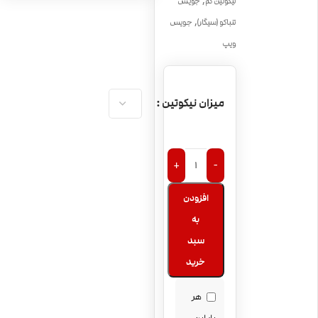
,
نیکوتین کم
جویس
,
تنباکو (سیگار)
جویس
ویپ
میزان نیکوتین
+
-
افزودن
به
سبد
خرید
هر