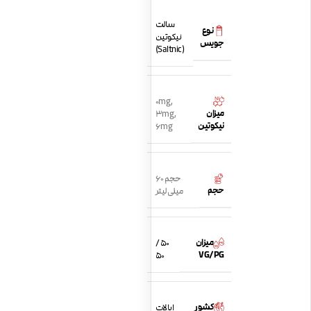
سالت
نوع
نیکوتین
جویس
(Saltnic)
0mg
,
میزان
3mg
,
نیکوتین
6mg
حجم 60
حجم
میلی لیتر
میزان
50 /
VG/PG
50
کشور
ایالات