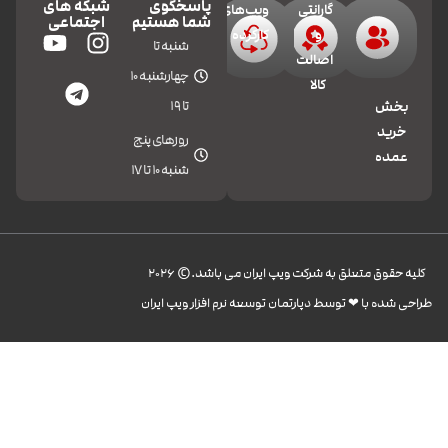
پاسخگوی
شبکه های
گارانتی
ویپ‌های
شما هستیم
اجتماعی
و
کارکرده
شنبه تا
اصالت
چهارشنبه 10
کالا
تا 19
بخش
خرید
روزهای پنج
عمده
شنبه 10 تا 17
کليه حقوق متعلق به شرکت ویپ ایران می باشد.© 2026
طراحی شده با ❤︎ توسط دپارتمان توسعه نرم افزار ویپ ایران