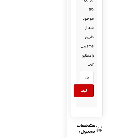
بار این
کالا
موجود
شد از
طریق
sms من
را مطلع
کن.
ثبت
مشخصات
محصول: