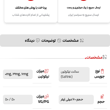
پرداخت با روش های مختلف
ارسال سریع با پیک موتوری و پست
ارسال سریع به سراسر ایران
پشتیبانی از تمام کارت‌های شتاب
مشخصات
توضیحات
دیدگاه
مشخصات
نوع
میزان
سالت نیکوتین
0mg
,
3mg
,
6mg
جویس
نیکوتین
(Saltnic)
میزان
حجم 60 میلی لیتر
50 / 50
حجم
VG/PG