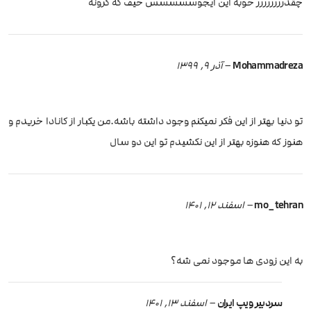
چقدرررررررر خوبه این ایجوسسسسس حیف که گرونه
Mohammadreza
–
آذر 9, 1399
تو دنیا بهتر از این فکر نمیکنم وجود داشته باشه.من یکبار از کانادا خریدم و
هنوز که هنوزه بهتر از این نکشیدم تو این دو سال
mo_tehran
–
اسفند 12, 1401
به این زودی ها موجود نمی شه؟
سردبیر ویپ ایران
–
اسفند 13, 1401