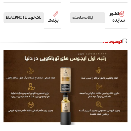
کشور
ایالات متحده
بلک نوت BLACKNOTE
سازنده
برندها
توضیحات