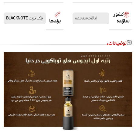
کشور
ایالات متحده
بلک نوت BLACKNOTE
سازنده
برندها
توضیحات