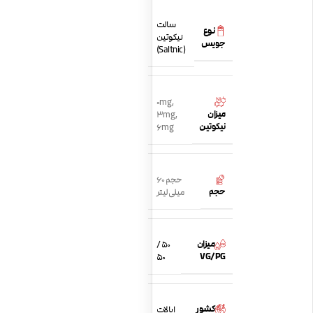
سالت
نوع
نیکوتین
جویس
(Saltnic)
0mg
,
میزان
3mg
,
نیکوتین
6mg
حجم 60
حجم
میلی لیتر
میزان
50 /
VG/PG
50
کشور
ایالات