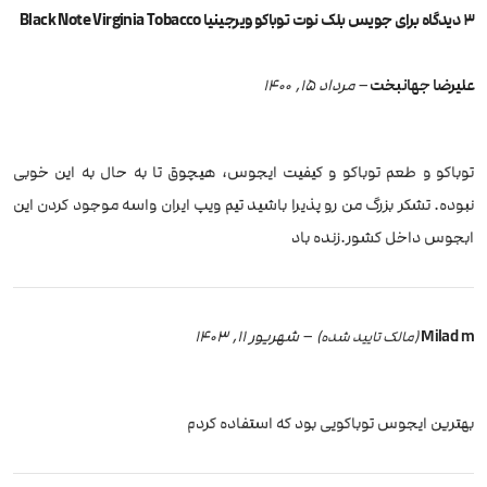
3 دیدگاه برای
جویس بلک نوت توباکو ویرجینیا Black Note Virginia Tobacco
علیرضا جهانبخت
–
مرداد 15, 1400
توباکو و طعم توباکو و کیفیت ایجوس، هیچوق تا به حال به این خوبی
نبوده. تشکر بزرگ من رو پذیرا باشید تیم ویپ ایران واسه موجود کردن این
ابجوس داخل کشور.زنده باد
Milad m
–
شهریور 11, 1403
(مالک تایید شده)
بهترین ایجوس توباکویی بود که استفاده کردم