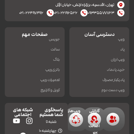
تهران، اقدسیه، بزرکراه ارتش، خیابان ازگل
۰۲۱-۲۲۴۹۷۴۹۶
۰۲۱-۲۲۱۹۶۵۲۶
۰۹۳۳۵۵۷۷۷۲۳
دسترسی آسان
صفحات مهم
ویپ
جویس
پاد
سالت
ویپ ارزان
بلاگ
خرید پادماد
باتری ویپ
پاد یکبار مصرف
تعمیرات ویپ
ویپ دست دوم
کویل و کارتریج
پاسخگوی
شبکه های
گارانتی
ویپ‌های
شما هستیم
اجتماعی
و
کارکرده
شنبه تا
اصالت
چهارشنبه 10
کالا