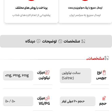
پرداخت با روش های مختلف
ارسال سریع با پیک موتوری و پست
ارسال سریع به سراسر ایران
پشتیبانی از تمام کارت‌های شتاب
مشخصات
توضیحات
دیدگاه
مشخصات
نوع
میزان
سالت نیکوتین
0mg
,
3mg
,
6mg
جویس
نیکوتین
(Saltnic)
میزان
حجم 60 میلی لیتر
50 / 50
حجم
VG/PG