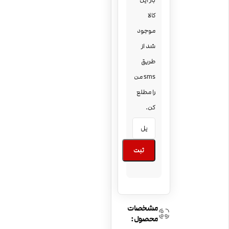
بار این
کالا
موجود
شد از
طریق
sms من
را مطلع
کن.
ثبت
مشخصات
محصول: