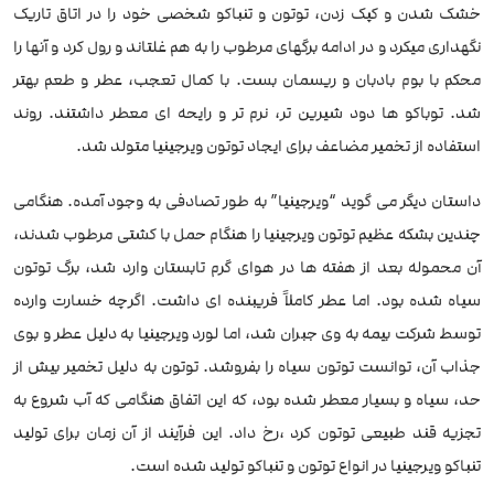
خشک شدن و کپک زدن، توتون و تنباکو شخصی خود را در اتاق تاریک
نگهداری میکرد و در ادامه برگهای مرطوب را به هم غلتاند و رول کرد و آنها را
محکم با بوم بادبان و ریسمان بست. با کمال تعجب، عطر و طعم بهتر
شد. توباکو ها دود شیرین تر، نرم تر و رایحه ای معطر داشتند. روند
استفاده از تخمیر مضاعف برای ایجاد توتون ویرجینیا متولد شد.
داستان دیگر می گوید “ویرجینیا” به طور تصادفی به وجود آمده. هنگامی
چندین بشکه عظیم توتون ویرجینیا را هنگام حمل با کشتی مرطوب شدند،
آن محموله بعد از هفته ها در هوای گرم تابستان وارد شد، برگ توتون
سیاه شده بود. اما عطر کاملاً فریبنده ای داشت. اگرچه خسارت وارده
توسط شرکت بیمه به وی جبران شد، اما لورد ویرجینیا به دلیل عطر و بوی
جذاب آن، توانست توتون سیاه را بفروشد. توتون به دلیل تخمیر بیش از
حد، سیاه و بسیار معطر شده بود، که این اتفاق هنگامی که آب شروع به
تجزیه قند طبیعی توتون کرد ،رخ داد. این فرآیند از آن زمان برای تولید
تنباکو ویرجینیا در انواع توتون و تنباکو تولید شده است.