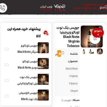
رد کردن به ناوبری
ویپ ایران
منو
رد کردن به محتوای اصلی
VAPE IRAN
خانه
/
جویس ویپ
/
جویس با نیکوتین کم
/
جویس تنباکو (سیگار)
جویس بلک نوت
پیشنهاد خرید همراه این
ناموجو
توباکو ویرجینیا
د
کالا
Black Note
بزرگنمایی تصویر
Virginia
Tobacco
جویس توباکو و
3
سیگار Black Note
شناسه
5.0
نظر
Cigar Blend
محصول:
جویس توباکو
دودی Black Note
Black Note
Latakia Tobacco
Virginia
جویس بلک نوت
برلی توباکو ایتالیایی
Tobacco
Black Note Burley
Eliquid
جویس کاوندیش
Tobacco
بلک نوت Black
دسته:
جویس با
Note Cavendish