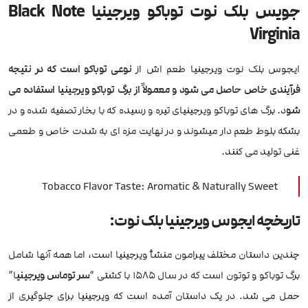
جویس بلک نوت توباکو ویرجینیا Black Note
Virginia
ایجوس بلک نوت ویرجینیا طعم اش از
نوعی توباکو است که در نتیجه
فرآیندی خاص حاصل می شود و معمولاً از برگ توباکو ویرجینیا استفاده می
شو
د. برگ های توباکو ویرجینیای تیره و رسیده که با بخار تصفیه شده و در
بشکه بلوط طعم دار میشوند و در نهایت مزه ای به شدت خاص و طعمی
غنی تولید می کنند.
Tobacco Flavor Taste: Aromatic & Naturally Sweet
تاریخچه ایجوس ویرجینیا بلک نوت:
چندین داستان مختلف پیرامون منشأ ویرجینیا است، اما همه آنها شامل
برگ توباکو و توتون است که در سال 1585 با کشتی “
سر توماس ویرجینی
ا”
حمل می شد. در یک داستان آمده است که ویرجینیا برای جلوگیری از