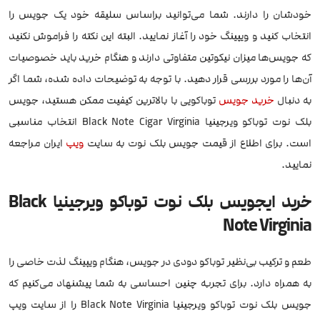
خودشان را دارند. شما می‌توانید براساس سلیقه خود یک جویس را
انتخاب کنید و ویپینگ خود را آغاز نمایید. البته این نکته را فراموش نکنید
که جویس‌ها میزان نیکوتین متفاوتی دارند و هنگام خرید باید خصوصیات
آن‌ها را مورد بررسی قرار دهید. با توجه به توضیحات داده شده، شما اگر
به دنبال
خرید جویس
توباکویی با بالاترین کیفیت ممکن هستید، جویس
بلک نوت توباکو ویرجینیا Black Note Cigar Virginia انتخاب مناسبی
است. برای اطلاع از قیمت جویس بلک نوت به سایت
ویپ
ایران مراجعه
نمایید.
خرید ایجویس بلک نوت توباکو ویرجینیا Black
Note Virginia
طعم و ترکیب بی‌نظیر توباکو دودی در جویس، هنگام ویپینگ لذت خاصی را
به همراه دارد. برای تجربه چنین احساسی به شما پیشنهاد می‌کنیم که
جویس بلک نوت توباکو ویرجینیا Black Note Virginia را از سایت ویپ