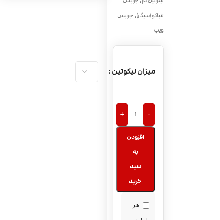
,
نیکوتین کم
جویس
,
تنباکو (سیگار)
جویس
ویپ
میزان نیکوتین
+
-
افزودن
به
سبد
خرید
هر